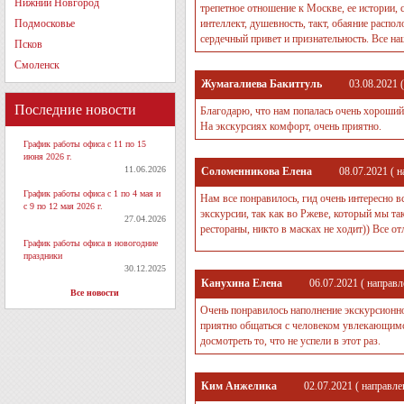
Нижний Новгород
трепетное отношение к Москве, ее истории,
Подмосковье
интеллект, душевность, такт, обаяние расп
сердечный привет и признательность. Все н
Псков
Смоленск
Жумагалиева Бакитгуль
03.08.2021
(
Последние новости
Благодарю, что нам попалась очень хороши
На экскурсиях комфорт, очень приятно.
График работы офиса с 11 по 15
июня 2026 г.
11.06.2026
Соломенникова Елена
08.07.2021
( н
График работы офиса с 1 по 4 мая и
Нам все понравилось, гид очень интересно 
с 9 по 12 мая 2026 г.
экскурсии, так как во Ржеве, который мы так
27.04.2026
рестораны, никто в масках не ходит)) Все о
График работы офиса в новогодние
праздники
30.12.2025
Канухина Елена
06.07.2021
( направл
Все новости
Очень понравилось наполнение экскурсионн
приятно общаться с человеком увлекающим
досмотреть то, что не успели в этот раз.
Ким Анжелика
02.07.2021
( направле