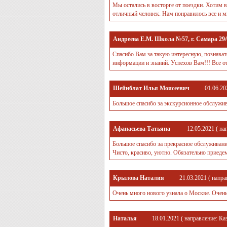
Мы остались в восторге от поездки. Хотим в
отличный человек. Нам понравилось все и м
Андреева Е.М. Школа №57, г. Самара 29/0
Спасибо Вам за такую интересную, познават
информации и знаний. Успехов Вам!!! Все о
Шейнблат Илья Моисеевич
01.06.20
Большое спасибо за экскурсионное обслужи
Афанасьева Татьяна
12.05.2021
( на
Большое спасибо за прекрасное обслуживание
Чисто, красиво, уютно. Обязательно приеде
Крылова Наталия
21.03.2021
( напра
Очень много нового узнала о Москве. Очень
Наталья
18.01.2021
( направление:
Ка