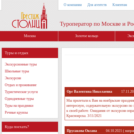
О компании
Для агентств
Клиентам
Туроператор по Москве и Ро
Москва
Золотое кольцо
Экс
Туры и отдых
Экскурсионные туры
Школьные туры
Экскурсии
Отдых и проживание
Орг Валентина Николаевна
17.11.2
Туристические услуги
Однодневные туры
Мы прилетали к Вам на ноябрьские праздник
Туры на праздники
интересную, содержательную экскурсию по 
к своей работе. Ожидания от экскурсии опра
Речные круизы
Красноярска. 3/11/2021
Куда поехать?
Прусакова Оксана
04.10.2021
( напра