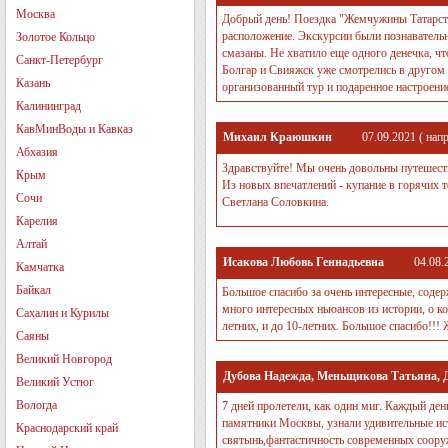
Москва
Добрый день! Поездка "Жемчужины Татарстан
расположение. Экскурсии были познавательн
Золотое Кольцо
смазаны. Не хватило еще одного денечка, ч
Санкт-Петербург
Болгар и Свияжск уже смотрелись в другом 
Казань
организованный тур и подаренное настроени
Калининград
КавМинВоды и Кавказ
Михаил Краюшкин
07.09.2021
( нап
Абхазия
Здравствуйте! Мы очень довольны путешест
Крым
Из новых впечатлений - купание в горячих 
Сочи
Светлана Соловкина.
Карелия
Алтай
Исакова Любовь Геннадьевна
04.08.
Камчатка
Байкал
Большое спасибо за очень интересные, соде
много интересных ньюансов из истории, о ко
Сахалин и Курилы
летних, и до 10-летних. Большое спасибо!!! 
Саяны
Великий Новгород
Дубова Надежда, Меньщикова Татьяна, 
Великий Устюг
Вологда
7 дней пролетели, как один миг. Каждый д
памятники Москвы, узнали удивительные ист
Краснодарский край
святынь,фантастичность современных сооруж