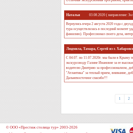
Отличная экскурсионная программа, приятн
Наталья
03.08.2020
( направление:
Зо
Вернулись вчера 2 августа 2020 года с дву
тура осуществлялась в последний момент уд
фамилию). Профессионал своего дела, интер
Людмила, Тамара, Сергей из г. Хабаров
С 04.07. по 11.07.2020г. мы были в Крыму
экскурсоводу Галине Ивановне за ее высок
водителю Дмитрию за профессионализм, доб
"Атлантика" за теплый прием, внимание, до
Дальневосточное спасибо!!!
1
2
© ООО «Престиж столица тур» 2003-2026