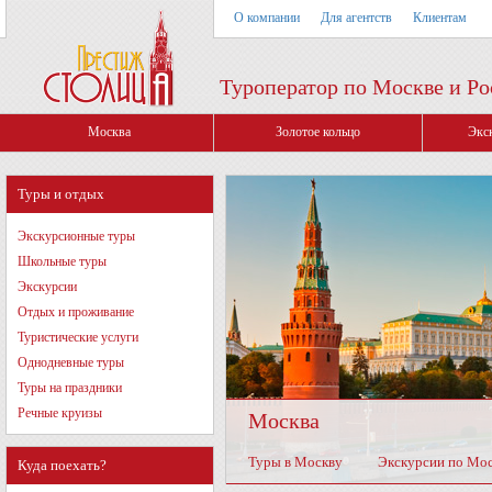
О компании
Для агентств
Клиентам
Туроператор по Москве и Ро
Москва
Золотое кольцо
Экс
Туры и отдых
Экскурсионные туры
Школьные туры
Экскурсии
Отдых и проживание
Туристические услуги
Однодневные туры
Туры на праздники
Речные круизы
Москва
Туры в Москву
Экскурсии по Мо
Куда поехать?