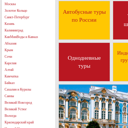
Москва
Золотое Кольцо
Автобусные туры
Санкт-Петербург
по России
ш
Казань
Калининград
КавМинВоды и Кавказ
Абхазия
Крым
Инди
Сочи
Однодневные
гр
Карелия
туры
Алтай
Камчатка
Байкал
Сахалин и Курилы
Саяны
Великий Новгород
Великий Устюг
Вологда
Краснодарский край