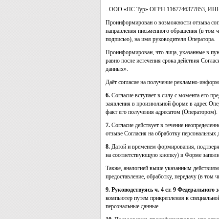
- ООО «ПС Тур» ОГРН 1167746377853, ИНН 772
Проинформирован о возможности отзыва согл
направления письменного обращения (в том 
подписью), на имя руководителя Оператора.
Проинформирован, что лица, указанные в пун
равно после истечения срока действия Соглас
данных».
Даёт согласие на получение рекламно-информ
6.
Согласие вступает в силу с момента его п
заявления в произвольной форме в адрес Опе
факт его получения адресатом (Оператором).
7.
Согласие действует в течение неопределенн
отзыве Согласия на обработку персональных 
8.
Датой и временем формирования, подтверж
на соответствующую кнопку) в Форме заполне
Также, аналогией выше указанным действиям
предоставление, обработку, передачу (в том 
9. Руководствуясь ч. 4 ст. 9 Федеральног
компьютер путем прикрепления к специально
персональные данные.