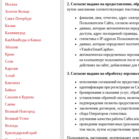
2.
Согласие выдано на предоставление, о
Москва
путем заполнения соответствующих текстовы
Золотое Кольцо
фамилия, имя, отчество, адрес электр
Санкт-Петербург
Пользователем Сайта, согласно кото
Казань
данных, которые автоматически перед
Калининград
доступа, адрес посещаемой страницы,
статистика о IP-адресах Пользователя
КавМинВоды и Кавказ
данных, которые определяют посетит
Абхазия
«YandexSmartCaptha»;
Крым
автоматически определяемых персона
на компьютере пользователя после п
Сочи
действиях на сайте; добавленные для 
Карелия
3.
Согласие выдано на обработку персона
Алтай
исполнения соглашений по предоставл
Камчатка
идентификации при регистрации на Са
Байкал
бронирования и оказания услуг, обраб
Сахалин и Курилы
установления обратной связи, включа
подтверждения полноты предоставле
Саяны
заключения договоров, осуществлени
Великий Новгород
сбора Оператором статистики;
Великий Устюг
улучшения качества работы Сайта и/ил
проведения маркетинговых (рекламны
Вологда
том числе, путем осуществления пря
Краснодарский край
Пользователь, настоящим, подтверждает, осв