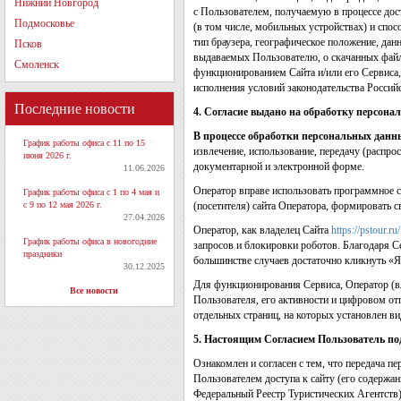
Нижний Новгород
с Пользователем, получаемую в процессе дос
Подмосковье
(в том числе, мобильных устройствах) и спос
тип браузера, географическое положение, дан
Псков
выдаваемых Пользователю, о скачанных файла
Смоленск
функционированием Сайта и/или его Сервиса,
исполнения условий законодательства Россий
Последние новости
4. Согласие выдано на обработку персон
В процессе обработки персональных данн
График работы офиса с 11 по 15
извлечение, использование, передачу (распро
июня 2026 г.
документарной и электронной форме.
11.06.2026
Оператор вправе использовать программное с
График работы офиса с 1 по 4 мая и
с 9 по 12 мая 2026 г.
(посетителя) сайта Оператора, формировать с
27.04.2026
Оператор, как владелец Сайта
https://pstour.ru/
График работы офиса в новогодние
запросов и блокировки роботов. Благодаря С
праздники
большинстве случаев достаточно кликнуть «Я
30.12.2025
Для функционирования Сервиса, Оператор (в
Все новости
Пользователя, его активности и цифровом отпе
отдельных страниц, на которых установлен ви
5. Настоящим Согласием Пользователь под
Ознакомлен и согласен с тем, что передача 
Пользователем доступа к сайту (его содержа
Федеральный Реестр Туристических Агентств),