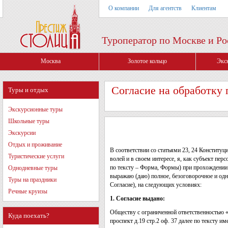
О компании
Для агентств
Клиентам
Туроператор по Москве и Ро
Москва
Золотое кольцо
Экс
Согласие на обработку
Туры и отдых
Экскурсионные туры
Школьные туры
Экскурсии
Отдых и проживание
В соответствии со статьями 23, 24 Конститу
Туристические услуги
волей и в своем интересе, я, как субъект п
по тексту – Форма, Формы) при прохождении
Однодневные туры
выражаю (даю) полное, безоговорочное и одн
Туры на праздники
Согласие), на следующих условиях:
Речные круизы
1. Согласие выдано:
Обществу с ограниченной ответственностью 
Куда поехать?
проспект д.19 стр.2 оф. 37 далее по тексту 