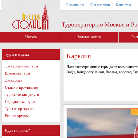
О компании
Для агентств
Клиентам
Туроператор по Москве и Ро
Москва
Золотое кольцо
Экс
Туры и отдых
Карелия
Экскурсионные туры
Наши экскурсионные туры дают возможность 
Воды, Кондопогу, Кижи, Валаам, водопад Кив
Школьные туры
Экскурсии
Отдых и проживание
Туристические услуги
Однодневные туры
Туры на праздники
Речные круизы
Куда поехать?