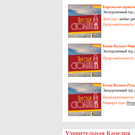
Карельские приклю
Экскурсионный тур д
Дата тура:
любые дат
Продолжительность т
Кижи-Валаам-Марц
Экскурсионный тур 
Продолжительность т
Кижи-Валаам-Руск
Экскурсионный тур 
– Валаам + Рускеала
Продолжительность т
Маршрут тура:
Петр
Удивительная Карелия