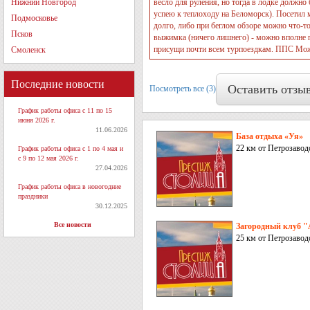
Нижний Новгород
весло для руления, но тогда в лодке должно 
успею к теплоходу на Беломорск). Посетил 
Подмосковье
долго, либо при беглом обзоре можно что-т
Псков
выжимка (ничего лишнего) - можно вполне 
присущи почти всем турпоездкам. ППС Можн
Смоленск
Последние новости
Оставить отзы
Посмотреть все (3)
График работы офиса с 11 по 15
июня 2026 г.
11.06.2026
База отдыха «Уя»
22 км от Петрозавод
График работы офиса с 1 по 4 мая и
с 9 по 12 мая 2026 г.
27.04.2026
График работы офиса в новогодние
праздники
30.12.2025
Все новости
Загородный клуб 
25 км от Петрозавод