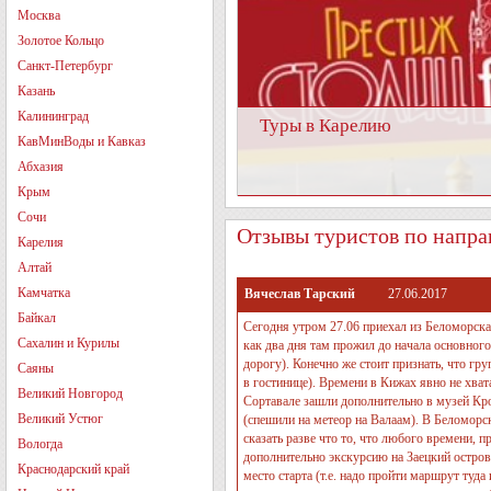
Москва
Золотое Кольцо
Санкт-Петербург
Казань
Калининград
Туры в Карелию
КавМинВоды и Кавказ
Абхазия
Крым
Сочи
Отзывы туристов по напра
Карелия
Алтай
Камчатка
Вячеслав Тарский
27.06.2017
Байкал
Сегодня утром 27.06 приехал из Беломорска
Сахалин и Курилы
как два дня там прожил до начала основного
дорогу). Конечно же стоит признать, что гру
Саяны
в гостинице). Времени в Кижах явно не хват
Великий Новгород
Сортавале зашли дополнительно в музей Кро
Великий Устюг
(спешили на метеор на Валаам). В Беломорс
сказать разве что то, что любого времени, 
Вологда
дополнительно экскурсию на Заецкий остров 
Краснодарский край
место старта (т.е. надо пройти маршрут туд