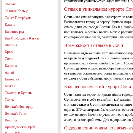
европейский уровень услуг. Здесь нет зимы, р
Москва
Отдых в уникальном курорте Со
Золотое Кольцо
Сочи – это самый популярный курорт не толь
Санкт-Петербург
Располагается город на берегу Черного моря,
Казань
самом длинном городе России. Как и в любом 
Калининград
повышаются, а осень и весной можно рассчит
комфортабельные отели, санатории и пансион
КавМинВоды и Кавказ
Возможности отдыха в Сочи
Абхазия
Крым
Вниманию отдыхающих этот знаменитый курор
выбрали
базу отдыха Сочи
и хотите отдохну
Сочи
проживающих в
домах отдыха в Сочи
. Посл
Карелия
Сочи с детьми
можно разнообразить морской
Алтай
ее вершины устроена смотровая площадка, с 
отдыха в Сочи с детьми
, могут посетить ак
Камчатка
Байкал
Бальнеологический курорт Сочи
Сахалин и Курилы
Сочи является одним из красивейших городов
Сочи
сочетает в себе теплый мягкий климат,
Саяны
считали
отдых в Сочи пансионаты
лучшим 
Великий Новгород
один из 270 санаториев, баз отдыха и гостини
Великий Устюг
отдых на море Сочи
в случае, если есть пр
аллергические проблемы. Для оздоровления
Вологда
Краснодарский край
Оздоровление морем во время от