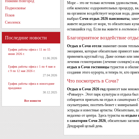
Нижний Новгород
Море – это не только источник удовольствия,
Подмосковье
себя комплекс оздоровительных процедур, вк
на организм воздействует морская вода, дви
Псков
выбрал
Сочи отдых 2026 пансионаты
, зам
Смоленск
живете недалеко от моря, то обязательно куп
оставшийся год. Если вы живете в
гостевом 
Последние новости
Благоприятное воздействие отды
Отдых в Сочи отели
знаменит своим теплым
График работы офиса с 11 по 15
эмоциями, которые обязательно принесет ва
июня 2026 г.
применять круглый год. Даже осенью или зи
11.06.2026
лечения гелиотерапию (лечение солнцем) и аэ
График работы офиса с 1 по 4 мая и
отдых в Сочи гостиницы
туристов и обилие
с 9 по 12 мая 2026 г.
создания этого курорта, и теперь те, кто прие
27.04.2026
Что посмотреть в Сочи?
График работы офиса в новогодние
праздники
Отдых в Сочи 2026 год
принесет вам множес
30.12.2025
«Ривьеру». Этот парк культуры и отдыха был
собирается приехать на отдых в
санаториях 
Все новости
скульптурами, посетить бювет с минеральной 
эстрады и известные артисты. Обязательно,
недалеко от центра. Здесь туристы на
отдыхе 
в
санатории Сочи 2026
, обязательно загля
Дендрарий целый день.