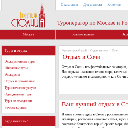
О компании
Для агентств
Клиентам
Туроператор по Москве и Ро
Москва
Золотое кольцо
Экс
Туры и отдых
Краснодарский край
/
Отдых на море
/
Сочи
Отдых в Сочи
Экскурсионные туры
Отдых в Сочи - комфортабельные санатории, 
Школьные туры
Для отдыха - ласковое теплое море, галечные
Экскурсии
отдых с лечением в санаториях, т. к. в Со-ч
Отдых и проживание
Туристические услуги
Однодневные туры
Туры на праздники
Ваш лучший отдых в С
Речные круизы
В наше время
отдых в Сочи
у россиян являе
аквапарки, рестораны и ночные клубы, здесь 
Куда поехать?
сочетание Кавказский гор и Черного моря, б