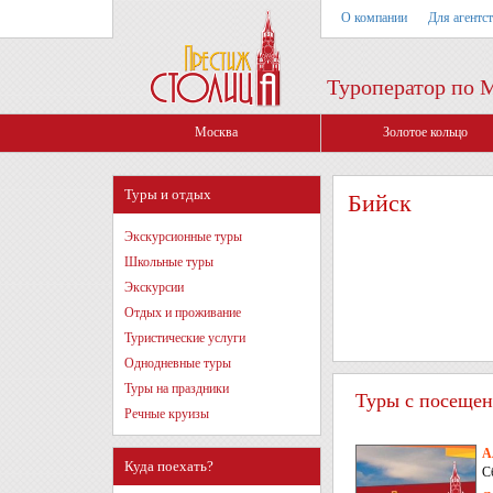
О компании
Для агентс
Туроператор по 
Москва
Золотое кольцо
Туры и отдых
Бийск
Экскурсионные туры
Школьные туры
Экскурсии
Отдых и проживание
Туристические услуги
Однодневные туры
Туры на праздники
Туры с посещен
Речные круизы
А
Куда поехать?
С