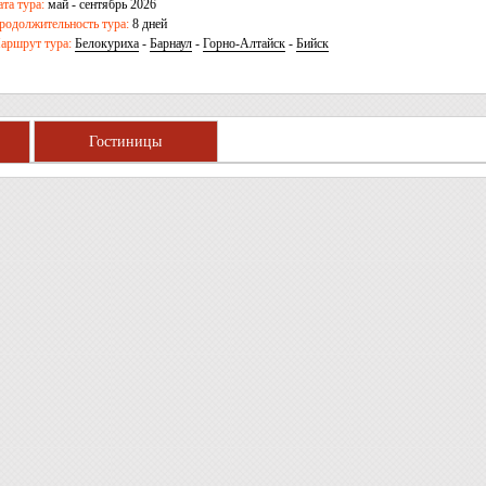
ата тура:
май - сентябрь 2026
родолжительность тура:
8 дней
аршрут тура:
Белокуриха
-
Барнаул
-
Горно-Алтайск
-
Бийск
Гостиницы