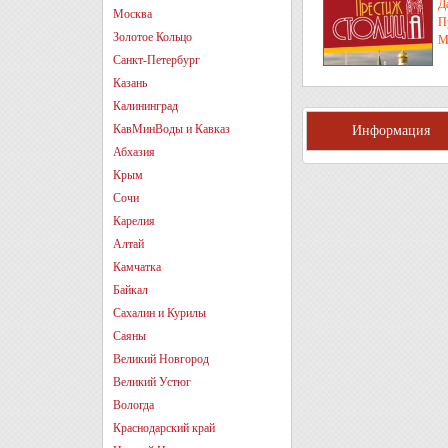
Д
Москва
П
Золотое Кольцо
М
Санкт-Петербург
Казань
Калининград
КавМинВоды и Кавказ
Информация
Абхазия
Крым
Сочи
Карелия
Алтай
Камчатка
Байкал
Сахалин и Курилы
Саяны
Великий Новгород
Великий Устюг
Вологда
Краснодарский край