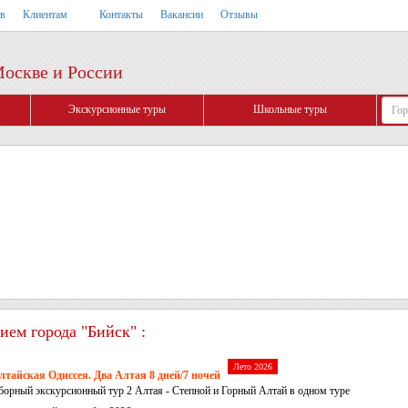
тв
Клиентам
Контакты
Вакансии
Отзывы
Москве и России
Экскурсионные туры
Школьные туры
ием города "Бийск" :
Лето 2026
лтайская Одиссея. Два Алтая 8 дней/7 ночей
борный экскурсионный тур 2 Алтая - Степной и Горный Алтай в одном туре