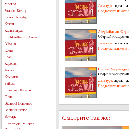
Москва
Дата тура:
апрель - д
Золотое Кольцо
Продолжительность т
Санкт-Петербург
Казань
Калининград
Азербайджан-Стран
Сборный экскурсион
КавМинВоды и Кавказ
Дата тура:
апрель - д
Абхазия
Продолжительность т
Крым
Сочи
Карелия
Салам, Азербайджан
Алтай
Сборный экскурсион
Камчатка
Дата тура:
апрель - д
Байкал
Продолжительность т
Сахалин и Курилы
Саяны
Великий Новгород
Великий Устюг
Смотрите так же:
Вологда
Краснодарский край