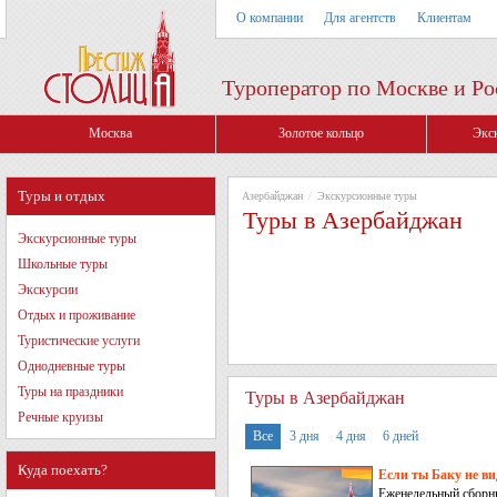
О компании
Для агентств
Клиентам
Туроператор по Москве и Ро
Москва
Золотое кольцо
Экс
Туры и отдых
Азербайджан
/
Экскурсионные туры
Туры в Азербайджан
Экскурсионные туры
Школьные туры
Экскурсии
Отдых и проживание
Туристические услуги
Однодневные туры
Туры на праздники
Туры в Азербайджан
Речные круизы
Все
3 дня
4 дня
6 дней
Куда поехать?
Если ты Баку не вид
Еженедельный сборн