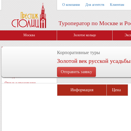
О компании
Для агентств
Клиентам
Туроператор по Москве и Ро
Москва
Золотое кольцо
Экс
Туры и отдых
Корпоративные туры
Золотой век русской усадьбы
Экскурсионные туры
Школьные туры
Экскурсии
Отдых и проживание
Информация
Цена
Туристические услуги
Однодневные туры
Туры на праздники
Речные круизы
Куда поехать?