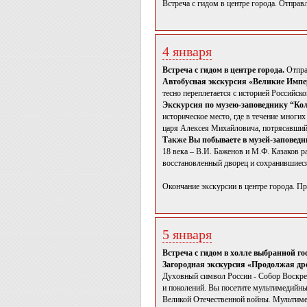
Встреча с гидом в центре города. Отправ
4 января
Встреча с гидом в центре города.
Отпра
Автобусная экскурсия «Великие Импе
тесно переплетается с историей Российск
Экскурсия по музею-заповеднику “Ко
историческое место, где в течение многи
царя Алексея Михайловича, потрясавший
Также Вы побываете в музей-заповед
18 века – В.И. Баженов и М.Ф. Казаков 
восстановленный дворец и сохранившиеся
Окончание экскурсии в центре города. П
5 января
Встреча с гидом в холле выбранной г
Загородная экскурсия «Продолжая др
Духовный символ России - Собор Воскрес
и поколений. Вы посетите мультимедийны
Великой Отечественной войны. Мультимед