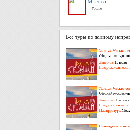
Москва
Россия
Все туры по данному напра
Золотая Москва лет
Сборный экскурсионн
Дата тура:
15 июня - 
Продолжительность т
Золотая Москва осе
Сборный экскурсионн
Дата тура:
30 сентябр
Продолжительность т
Маршрут тура:
Моск
Новогодняя Золота