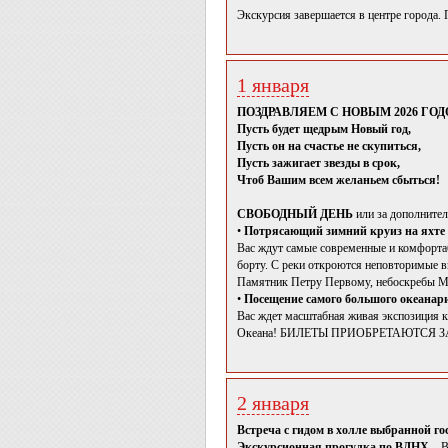
Экскурсия завершается в центре города.
1 января
ПОЗДРАВЛЯЕМ С НОВЫМ 2026 ГОДО
Пусть будет щедрым Новый год,
Пусть он на счастье не скупиться,
Пусть зажигает звезды в срок,
Чтоб Вашим всем желаньем сбыться!
СВОБОДНЫЙ ДЕНЬ
или за дополнител
•
Потрясающий зимний круиз на яхте 
Вас ждут самые современные и комфортаб
борту. С реки откроются неповторимые 
Памятник Петру Первому, небоскребы Мос
•
Посещение самого большого океанар
Вас ждет масштабная живая экспозиция
Океана! БИЛЕТЫ ПРИОБРЕТАЮТСЯ ЗАР
2 января
Встреча с гидом в холле выбранной г
Экскурсионная прогулка по ВДНХ
– В