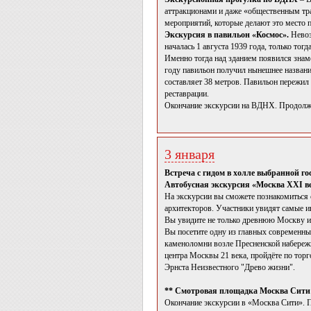
аттракционами и даже «общественным тра
мероприятий, которые делают это место п
Экскурсия в павильон «Космос».
Невоз
началась 1 августа 1939 года, только то
Именно тогда над зданием появился знам
году павильон получил нынешнее названи
составляет 38 метров. Павильон пережил 
реставрации.
Окончание экскурсии на ВДНХ. Продолжи
3 января
Встреча с гидом в холле выбранной г
Автобусная экскурсия «Москва XXI ве
На экскурсии вы сможете познакомиться 
архитекторов. Участники увидят самые и
Вы увидите не только древнюю Москву и 
Вы посетите одну из главных современны
каменоломни возле Пресненской набережн
центра Москвы 21 века, пройдёте по тор
Эрнста Неизвестного "Древо жизни".
** Смотровая площадка Москва Сити «
Окончание экскурсии в «Москва Сити». 