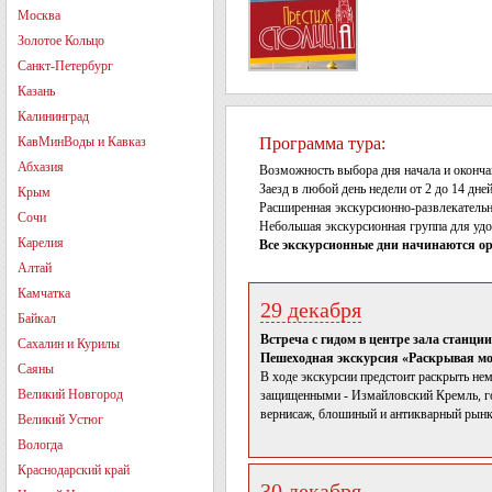
Москва
Золотое Кольцо
Санкт-Петербург
Казань
Калининград
КавМинВоды и Кавказ
Программа тура:
Абхазия
Возможность выбора дня начала и оконча
Заезд в любой день недели от 2 до 14 дне
Крым
Расширенная экскурсионно-развлекатель
Сочи
Небольшая экскурсионная группа для удо
Карелия
Все экскурсионные дни начинаются ори
Алтай
Камчатка
29 декабря
Байкал
Встреча с гидом в центре зала станц
Сахалин и Курилы
Пешеходная экскурсия «Раскрывая мо
Саяны
В ходе экскурсии предстоит раскрыть не
Великий Новгород
защищенными - Измайловский Кремль, гор
вернисаж, блошиный и антикварный рынки
Великий Устюг
Вологда
Краснодарский край
30 декабря