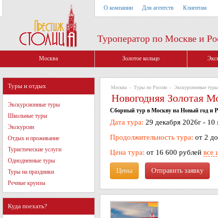
О компании
Для агентств
Клиентам
Туроператор по Москве и Ро
Москва
Золотое кольцо
Экс
Туры и отдых
Москва
»
Туры по России
»
Экскурсионные туры
Новогодняя Золотая М
Экскурсионные туры
Сборный тур в Москву на Новый год и Ро
Школьные туры
Дата тура:
29 декабря 2026г - 10
Экскурсии
Продолжительность тура:
от 2 до
Отдых и проживание
Туристические услуги
Цена тура:
от 16 600 рублей
все 
Однодневные туры
Цены
Туры на праздники
Речные круизы
Куда поехать?