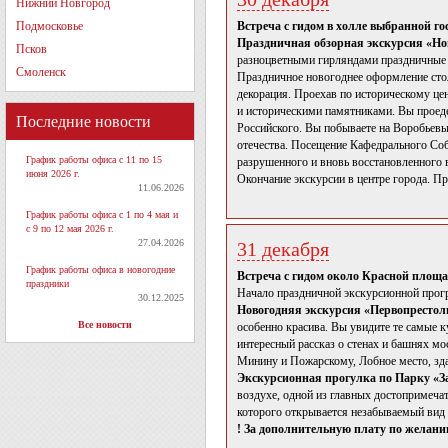
Нижний Новгород
Подмосковье
Встреча с гидом в холле выбранной г
Праздничная обзорная экскурсия «Но
Псков
разноцветными гирляндами праздничные е
Смоленск
Праздничное новогоднее оформление сто
декорация. Проехав по историческому це
и историческими памятниками. Вы проеде
Последние новости
Российского. Вы побываете на Воробьевы
отечества. Посещение Кафедрального Собо
График работы офиса с 11 по 15
разрушенного и вновь восстановленного 
июня 2026 г.
Окончание экскурсии в центре города. П
11.06.2026
График работы офиса с 1 по 4 мая и
с 9 по 12 мая 2026 г.
27.04.2026
31 декабря
График работы офиса в новогодние
Встреча с гидом около Красной площа
праздники
Начало праздничной экскурсионной про
30.12.2025
Новогодняя экскурсия «Первопрестол
Все новости
особенно красива. Вы увидите те самые к
интересный рассказ о стенах и башнях м
Минину и Пожарскому, Лобное место, зда
Экскурсионная прогулка по Парку «З
воздухе, одной из главных достопримеча
которого открывается незабываемый вид
! За дополнительную плату по желани