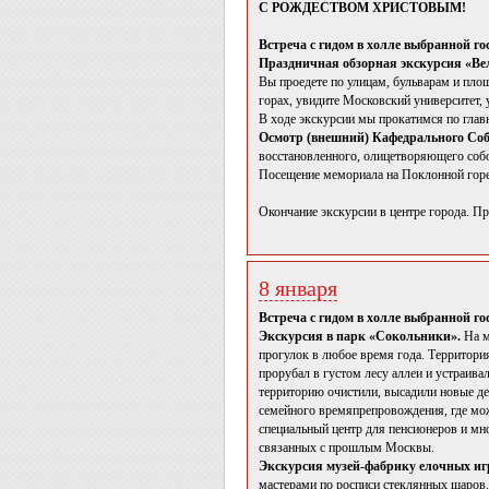
С РОЖДЕСТВОМ ХРИСТОВЫМ!
Встреча с гидом в холле выбранной г
Праздничная обзорная экскурсия «В
Вы проедете по улицам, бульварам и пло
горах, увидите Московский университет, 
В ходе экскурсии мы прокатимся по гла
Осмотр (внешний) Кафедрального Со
восстановленного, олицетворяющего соб
Посещение мемориала на Поклонной горе 
Окончание экскурсии в центре города. П
8 января
Встреча с гидом в холле выбранной г
Экскурсия в парк «Сокольники».
На м
прогулок в любое время года. Территори
прорубал в густом лесу аллеи и устраива
территорию очистили, высадили новые де
семейного времяпрепровождения, где можн
специальный центр для пенсионеров и мно
связанных с прошлым Москвы.
Экскурсия музей-фабрику елочных иг
мастерами по росписи стеклянных шаров.