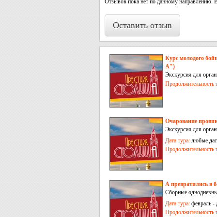
Отзывов пока нет по данному направлению. 
Оставить отзыв
Курс молодого бой
А")
Экскурсия для орга
Продолжительность т
Очарование провин
Экскурсия для орга
Дата тура:
любые дат
Продолжительность т
А превратились в 
Сборные однодневные
Дата тура:
февраль - 
Продолжительность т