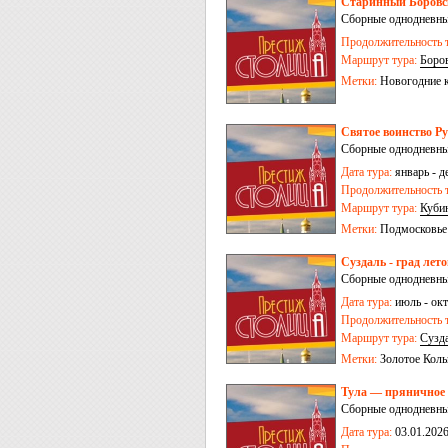
Старинный Боровс
Сборные однодневные
Продолжительность т
Маршрут тура:
Боро
Метки:
Новогодние 
Святое воинство Р
Сборные однодневные
Дата тура:
январь - д
Продолжительность т
Маршрут тура:
Куби
Метки:
Подмосковье
Суздаль - град лет
Сборные однодневные
Дата тура:
июль - окт
Продолжительность т
Маршрут тура:
Сузд
Метки:
Золотое Коль
Тула — пряничное 
Сборные однодневные
Дата тура:
03.01.2026