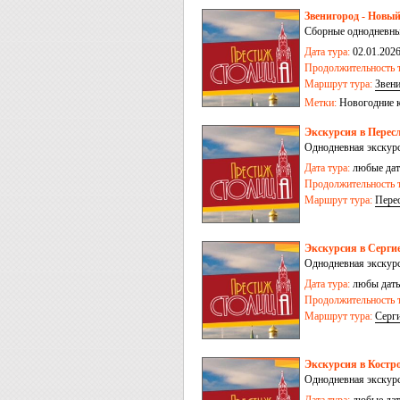
Звенигород - Новы
Сборные однодневные
Дата тура:
02.01.2026,
Продолжительность т
Маршрут тура:
Звен
Метки:
Новогодние 
Экскурсия в Пересл
Однодневная экскурс
Дата тура:
любые дат
Продолжительность т
Маршрут тура:
Перес
Экскурсия в Серги
Однодневная экскурс
Дата тура:
любы даты
Продолжительность т
Маршрут тура:
Серг
Экскурсия в Костр
Однодневная экскурс