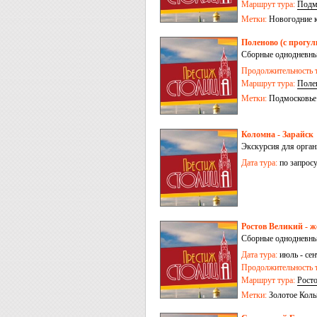
Маршрут тура:
Подм
Метки:
Новогодние 
Поленово (с прогул
Сборные однодневные
Продолжительность т
Маршрут тура:
Поле
Метки:
Подмосковье
Коломна - Зарайск
Экскурсия для орган
Дата тура:
по запрос
Ростов Великий - 
Сборные однодневные
Дата тура:
июль - сен
Продолжительность т
Маршрут тура:
Рост
Метки:
Золотое Коль