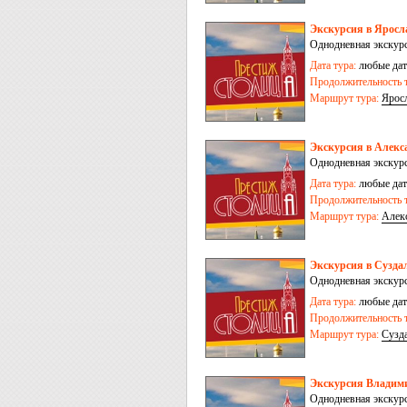
Экскурсия в Яросл
Однодневная экскурс
Дата тура:
любые дат
Продолжительность т
Маршрут тура:
Ярос
Экскурсия в Алекс
Однодневная экскурс
Дата тура:
любые дат
Продолжительность т
Маршрут тура:
Алек
Экскурсия в Сузда
Однодневная экскурс
Дата тура:
любые дат
Продолжительность т
Маршрут тура:
Сузд
Экскурсия Владим
Однодневная экскурс