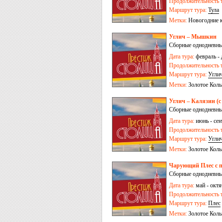
Продолжительность т
Маршрут тура:
Тула
Метки:
Новогодние 
Углич – Мышкин
Сборные однодневные
Дата тура:
февраль - 
Продолжительность т
Маршрут тура:
Угли
Метки:
Золотое Коль
Углич – Калязин (с
Сборные однодневные
Дата тура:
июнь - сен
Продолжительность т
Маршрут тура:
Угли
Метки:
Золотое Коль
Чарующий Плес с п
Сборные однодневные
Дата тура:
май - октя
Продолжительность т
Маршрут тура:
Плес
Метки:
Золотое Коль