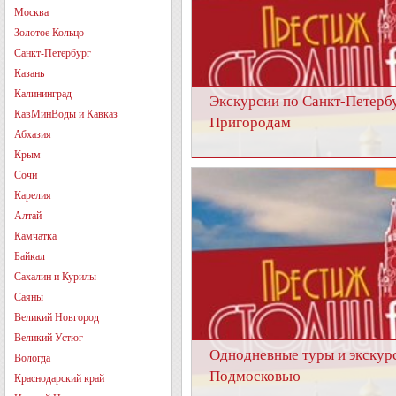
Москва
Золотое Кольцо
Санкт-Петербург
Казань
Калининград
Экскурсии по Санкт-Петерб
КавМинВоды и Кавказ
Пригородам
Абхазия
Крым
Сочи
Карелия
Алтай
Камчатка
Байкал
Сахалин и Курилы
Саяны
Великий Новгород
Великий Устюг
Однодневные туры и экскур
Вологда
Подмосковью
Краснодарский край