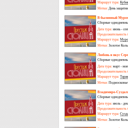
Маршрут тура:
Куби
Метки:
День защитни
В былинный Муром 
Сборные однодневные
Дата тура:
июнь - сен
Продолжительность т
Маршрут тура:
Мур
Метки:
Золотое Коль
Любовь и вкус Сере
Сборные однодневные
Дата тура:
март - ноя
Продолжительность т
Маршрут тура:
Тара
Метки:
Подмосковье
Владимиро-Суздаль
Сборные однодневные
Дата тура:
июль - дек
Продолжительность т
Маршрут тура:
Сузд
Метки:
Золотое Коль