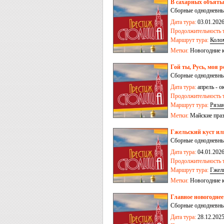
В сахарных объят
Сборные однодневные
Дата тура:
03.01.2026
Продолжительность т
Маршрут тура:
Коло
Метки:
Новогодние 
Гой ты, Русь, моя 
Сборные однодневные
Дата тура:
апрель - о
Продолжительность т
Маршрут тура:
Ряза
Метки:
Майские пра
Гжельский куст или
Сборные однодневные
Дата тура:
04.01.2026
Продолжительность т
Маршрут тура:
Гжел
Метки:
Новогодние 
Главное новогодне
Сборные однодневные
Дата тура:
28.12.2025,