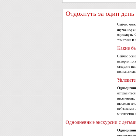
Отдохнуть за один день
Сейчас можн
шума и сует
отдохнуть. 
тематики и 
Какие б
Сейчас осе
истории тог
съездить на
познаватель
Увлекат
Однодневн
отправиться
населенных 
высокая пло
пейзажами. 
множество к
Однодневные экскурсии с детьм
Однодневны
впечатления