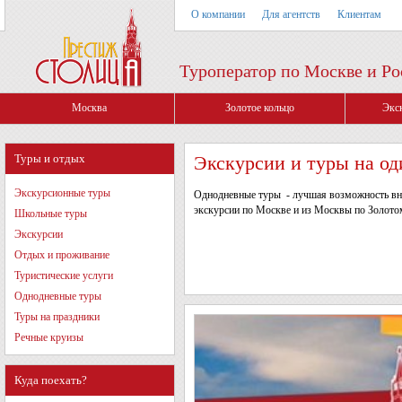
О компании
Для агентств
Клиентам
Туроператор по Москве и Ро
Москва
Золотое кольцо
Экс
Туры и отдых
Экскурсии и туры на од
Экскурсионные туры
Однодневные туры - лучшая возможность внес
экскурсии по Москве и из Москвы по Золото
Школьные туры
Экскурсии
Отдых и проживание
Туристические услуги
Однодневные туры
Туры на праздники
Речные круизы
Куда поехать?