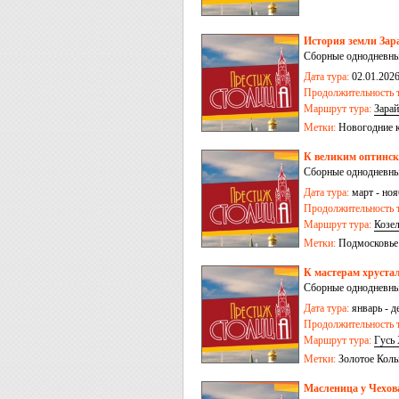
История земли Зар
Сборные однодневные
Дата тура:
02.01.2026
Продолжительность т
Маршрут тура:
Зарай
Метки:
Новогодние 
К великим оптинс
Сборные однодневные
Дата тура:
март - ноя
Продолжительность т
Маршрут тура:
Козе
Метки:
Подмосковье
К мастерам хруста
Сборные однодневные
Дата тура:
январь - д
Продолжительность т
Маршрут тура:
Гусь
Метки:
Золотое Коль
Масленица у Чехов