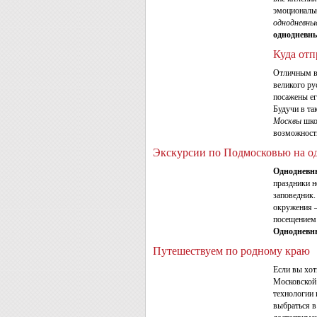
эмоциональн
однодневны
однодневн
Куда отп
Отличным в
великого ру
посажены е
Будучи в та
Москвы
школ
возможность
Экскурсии по Подмосковью на о
Однодневн
праздники н
заповедник.
окружения –
посещением 
Однодневн
Путешествуем по родному краю
Если вы хот
Московской 
технологии 
выбраться 