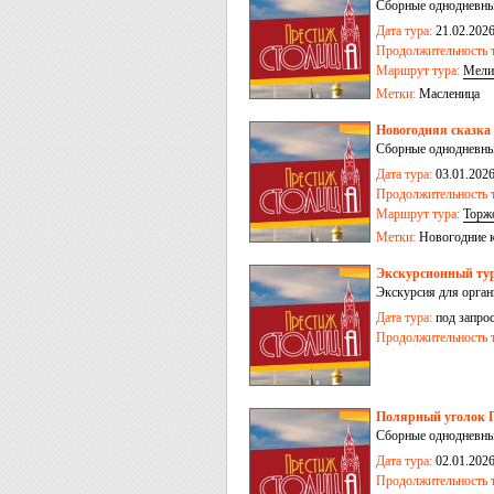
Сборные однодневные
Дата тура:
21.02.202
Продолжительность т
Маршрут тура:
Мели
Метки:
Масленица
Новогодняя сказка
Сборные однодневные
Дата тура:
03.01.2026
Продолжительность т
Маршрут тура:
Торж
Метки:
Новогодние 
Экскурсионный тур
Экскурсия для орган
Дата тура:
под запро
Продолжительность т
Полярный уголок П
Сборные однодневные
Дата тура:
02.01.2026,
Продолжительность т