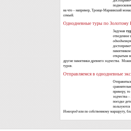
достопримеч
подмосковно
на что – например, Троице-Мариинский мона
семьей.
Однодневные туры по Золотому 
Задумав
ту
отведенное 
однодневную
достопримеч
памятником 
открытым н
другие памятники древнего зодчества. Мож
туров.
Отправляемся в однодневные экс
Отправитьс
сравнительн
примеру, то
зодчества –
поездке дет
пользуются 
Новгород
или по собственному маршруту, бл