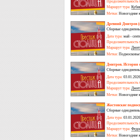
09.01.2026, 10.01.202
Продолжительность т
Маршрут тура:
Куби
Метки:
Новогодние 
Древний Дмитров (с
Сборные однодневные
Дата тура:
май - сент
Продолжительность т
Маршрут тура:
Дмит
Метки:
Подмосковье
Дмитров. История 
Сборные однодневные
Дата тура:
03.01.2026
Продолжительность т
Маршрут тура:
Дмит
Метки:
Новогодние 
Жостовские поднос
Сборные однодневные
Дата тура:
03.01.2026
Продолжительность т
Маршрут тура:
Федо
Метки:
Новогодние 