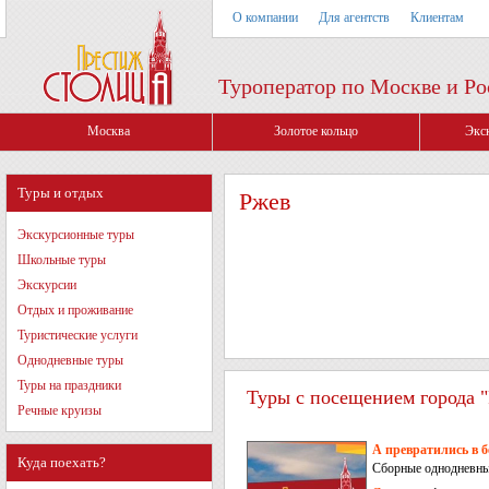
О компании
Для агентств
Клиентам
Туроператор по Москве и Ро
Москва
Золотое кольцо
Экс
Туры и отдых
Ржев
Экскурсионные туры
Школьные туры
Экскурсии
Отдых и проживание
Туристические услуги
Однодневные туры
Туры на праздники
Туры с посещением города "
Речные круизы
А превратились в 
Куда поехать?
Сборные однодневные