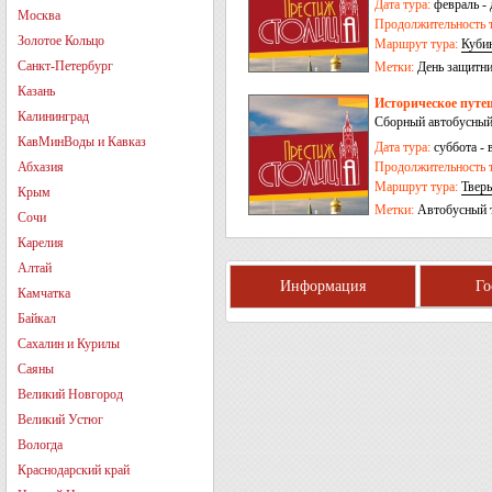
Дата тура:
февраль - 
Москва
Продолжительность т
Золотое Кольцо
Маршрут тура:
Куби
Санкт-Петербург
Метки:
День защитни
Казань
Историческое путеш
Калининград
Сборный автобусный
КавМинВоды и Кавказ
Дата тура:
суббота - 
Абхазия
Продолжительность т
Маршрут тура:
Тверь
Крым
Метки:
Автобусный 
Сочи
Карелия
Алтай
Информация
Г
Камчатка
Байкал
Сахалин и Курилы
Саяны
Великий Новгород
Великий Устюг
Вологда
Краснодарский край