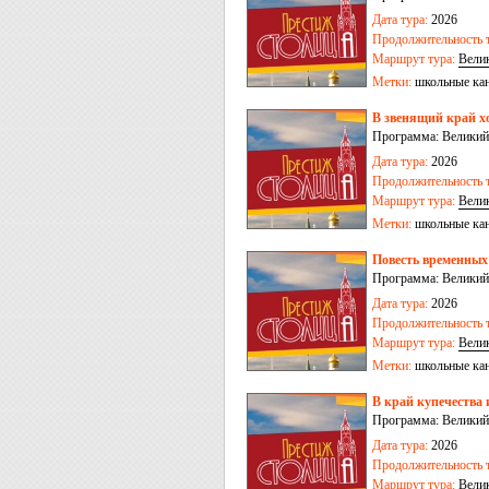
Дата тура:
2026
Продолжительность т
Маршрут тура:
Вели
Метки:
школьные ка
В звенящий край хо
Программа: Великий
Дата тура:
2026
Продолжительность т
Маршрут тура:
Вели
Метки:
школьные ка
Повесть временных 
Программа: Великий 
Дата тура:
2026
Продолжительность т
Маршрут тура:
Вели
Метки:
школьные ка
В край купечества 
Программа: Великий
Дата тура:
2026
Продолжительность т
Маршрут тура:
Вели