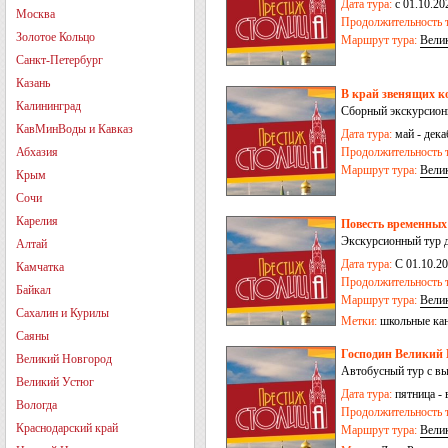
Дата тура:
с 01.10.2
Москва
Продолжительность т
Золотое Кольцо
Маршрут тура:
Вели
Санкт-Петербург
Казань
В край звенящих к
Калининград
Сборный экскурсион
КавМинВоды и Кавказ
Дата тура:
май - дека
Абхазия
Продолжительность т
Маршрут тура:
Вели
Крым
Сочи
Карелия
Повесть временных 
Экскурсионный тур 
Алтай
Дата тура:
С 01.10.2
Камчатка
Продолжительность т
Байкал
Маршрут тура:
Вели
Сахалин и Курилы
Метки:
школьные ка
Саяны
Господин Великий 
Великий Новгород
Автобусный тур с в
Великий Устюг
Дата тура:
пятница - 
Вологда
Продолжительность т
Краснодарский край
Маршрут тура:
Вели