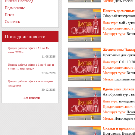
Нижний Новгород
Метки:
День России
Подмосковье
Повесть временных 
Псков
Сборный экскурсион
Смоленск
Дата тура:
май - дека
Продолжительность т
Маршрут тура:
Вели
Последние новости
График работы офиса с 11 по 15
Жемчужины Новгоро
июня 2026 г.
Программа для орга
11.06.2026
Дата тура:
С 01.10.2
График работы офиса с 1 по 4 мая и
Продолжительность т
с 9 по 12 мая 2026 г.
Маршрут тура:
Вели
27.04.2026
Метки:
школьные ка
График работы офиса в новогодние
праздники
Вдоль реки Волхов 
30.12.2025
Автобусный тур с в
Все новости
Дата тура:
понедельни
Продолжительность т
Маршрут тура:
Пско
Метки:
Новогодние 
Сказки и предания
Программа: Великий