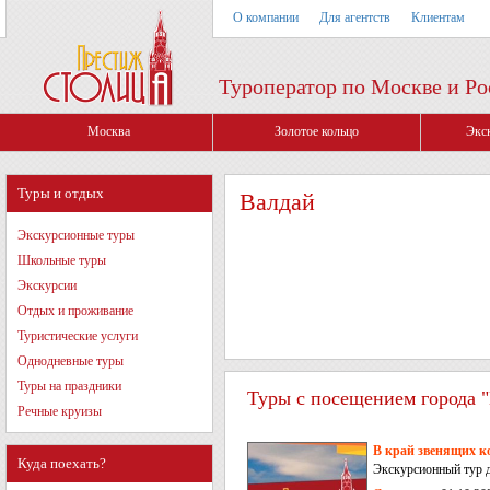
О компании
Для агентств
Клиентам
Туроператор по Москве и Ро
Москва
Золотое кольцо
Экс
Туры и отдых
Валдай
Экскурсионные туры
Школьные туры
Экскурсии
Отдых и проживание
Туристические услуги
Однодневные туры
Туры на праздники
Туры с посещением города "
Речные круизы
В край звенящих к
Куда поехать?
Экскурсионный тур 