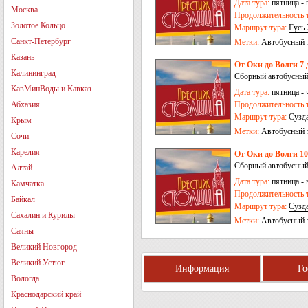
Дата тура:
пятница - 
Москва
Продолжительность т
Золотое Кольцо
Маршрут тура:
Гусь
Санкт-Петербург
Метки:
Автобусный 
Казань
От Оки до Волги 7 
Калининград
Сборный автобусный
КавМинВоды и Кавказ
Дата тура:
пятница - 
Абхазия
Продолжительность т
Маршрут тура:
Сузд
Крым
Сергиев Посад
-
Пер
Метки:
Автобусный 
Сочи
Карелия
От Оки до Волги 10
Сборный автобусный
Алтай
Дата тура:
пятница - 
Камчатка
Продолжительность т
Байкал
Маршрут тура:
Сузд
Сахалин и Курилы
Гусь Хрустальный
-
Метки:
Автобусный 
Иваново
Саяны
Великий Новгород
Великий Устюг
Информация
Г
Вологда
Краснодарский край