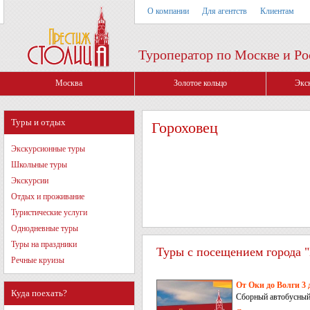
О компании
Для агентств
Клиентам
Туроператор по Москве и Ро
Москва
Золотое кольцо
Экс
Туры и отдых
Гороховец
Экскурсионные туры
Школьные туры
Экскурсии
Отдых и проживание
Туристические услуги
Однодневные туры
Туры на праздники
Туры с посещением города "
Речные круизы
От Оки до Волги 3 
Куда поехать?
Сборный автобусный