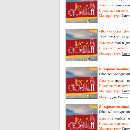
Дата тура:
июнь - сен
Продолжительность т
Маршрут тура:
Свет
коса
-
Черняховск
«Великий сын Кёни
Тематический тур дл
Дата тура:
любые дат
Продолжительность т
Маршрут тура:
Свет
Янтарная мозаика 
Сборный экскурсионн
Дата тура:
апрель - ок
Продолжительность т
Маршрут тура:
Свет
Метки:
День России
Янтарная мозаика 3
Сборный экскурсионн
Дата тура:
ноябрь - м
Продолжительность т
Маршрут тура:
Свет