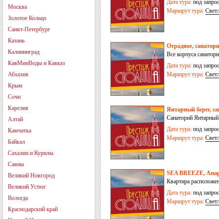
Дата тура:
под запро
Москва
Маршрут тура:
Свет
Золотое Кольцо
Санкт-Петербург
Казань
Отрадное, санатор
Калининград
Все корпуса санатор
КавМинВоды и Кавказ
Дата тура:
под запро
Абхазия
Маршрут тура:
Свет
Крым
Сочи
Карелия
Янтарный берег, с
Санаторий Янтарный Б
Алтай
Дата тура:
под запро
Камчатка
Маршрут тура:
Свет
Байкал
Сахалин и Курилы
Саяны
SEA BREEZE, Апа
Великий Новгород
Квартира расположен
Великий Устюг
Дата тура:
под запро
Вологда
Маршрут тура:
Свет
Краснодарский край