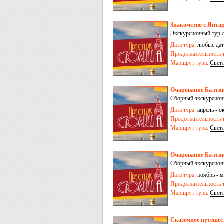
Знакомство с Янта
Экскурсионный тур д
- Балтийск
Дата тура:
любые дат
Продолжительность т
Маршрут тура:
Свет
Очарование Балтик
Сборный экскурсионн
Дата тура:
апрель - ок
Продолжительность т
Маршрут тура:
Свет
Очарование Балтики
Сборный экскурсионн
Дата тура:
ноябрь - м
Продолжительность т
Маршрут тура:
Свет
Сказочное путешес