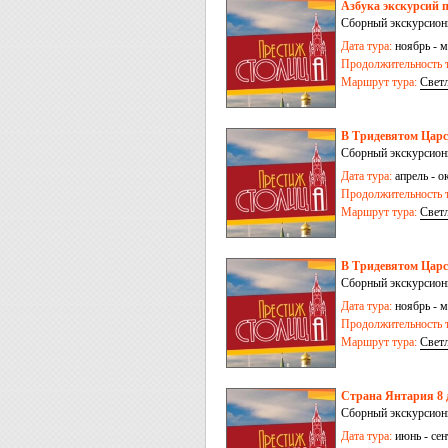
Азбука экскурсий п
Сборный экскурсионн
Дата тура:
ноябрь - м
Продолжительность т
Маршрут тура:
Свет
пос. Железнодорожн
В Тридевятом Царст
Сборный экскурсионн
Дата тура:
апрель - ок
Продолжительность т
Маршрут тура:
Свет
Куршская коса
В Тридевятом Царств
Сборный экскурсионн
Дата тура:
ноябрь - м
Продолжительность т
Маршрут тура:
Свет
Страна Янтария 8 
Сборный экскурсионн
Дата тура:
июнь - сен