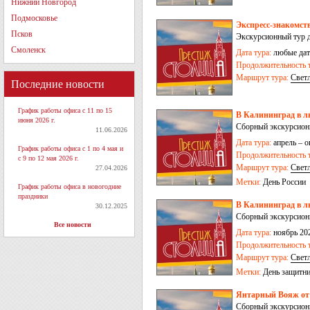
Нижний Новгород
Подмосковье
Экспресс-знакомств
Псков
Экскурсионный тур д
Смоленск
Дата тура:
любые дат
Продолжительность т
Маршрут тура:
Свет
Последние новости
График работы офиса с 11 по 15
В Калининград в л
июня 2026 г.
Сборный экскурсионны
11.06.2026
Дата тура:
апрель – о
График работы офиса с 1 по 4 мая и
Продолжительность т
с 9 по 12 мая 2026 г.
Маршрут тура:
Свет
27.04.2026
Черняховск
Метки:
День России
График работы офиса в новогодние
праздники
В Калининград в лю
30.12.2025
Сборный экскурсионны
Все новости
Дата тура:
ноябрь 202
Продолжительность т
Маршрут тура:
Свет
пос. Железнодорож
Метки:
День защитни
Янтарный Вояж от 3
Сборный экскурсионн