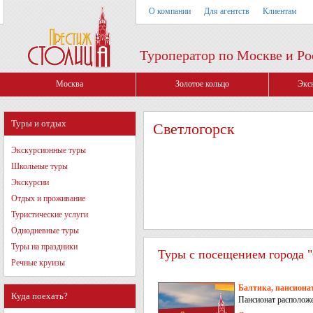
О компании
Для агентств
Клиентам
Туроператор по Москве и Ро
Москва
Золотое кольцо
Экс
Туры и отдых
Светлогорск
Экскурсионные туры
Школьные туры
Экскурсии
Отдых и проживание
Туристические услуги
Однодневные туры
Туры на праздники
Туры с посещением города "
Речные круизы
Балтика, пансиона
Куда поехать?
Пансионат расположен