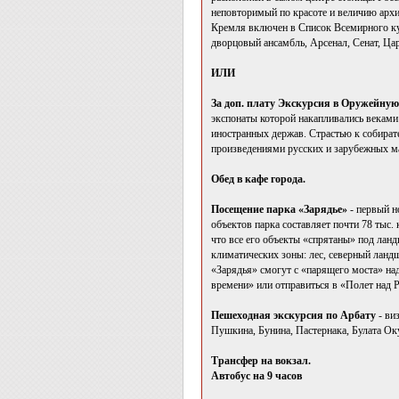
неповторимый по красоте и величию архи
Кремля включен в Список Всемирного ку
дворцовый ансамбль, Арсенал, Сенат, Ца
ИЛИ
За доп. плату
Экскурсия в Оружейную 
экспонаты которой накапливались веками
иностранных держав. Страстью к собират
произведениями русских и зарубежных ма
Обед в кафе города.
Посещение парка «Зарядье»
- первый н
объектов парка составляет почти 78 тыс.
что все его объекты «спрятаны» под лан
климатических зоны: лес, северный ланд
«Зарядья» смогут с «парящего моста» над
времени» или отправиться в «Полет над Р
Пешеходная экскурсия по Арбату
- ви
Пушкина, Бунина, Пастернака, Булата О
Трансфер на вокзал.
Автобус на 9 часов