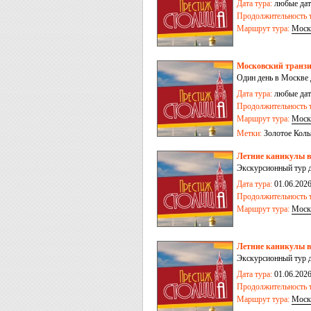
Дата тура:
любые дат
Продолжительность т
Маршрут тура:
Моск
Московский транзи
Один день в Москве 
Дата тура:
любые дат
Продолжительность т
Маршрут тура:
Моск
Метки:
Золотое Коль
отечества
Междунар
Летние каникулы в 
детьми
школьные к
Экскурсионный тур д
Дата тура:
01.06.2026
Продолжительность т
Маршрут тура:
Моск
Летние каникулы в 
Экскурсионный тур д
Дата тура:
01.06.2026
Продолжительность т
Маршрут тура:
Моск