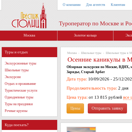
О компании
Для агентств
Клиентам
Туроператор по Москве и Ро
Москва
Золотое кольцо
Экс
Туры и отдых
Москва
»
Школьные туры
»
Школьные туры в М
Осенние каникулы в М
Экскурсионные туры
Обзорная экскурсия по Москве, ВДНХ, 
Школьные туры
Зарядье, Старый Арбат
Экскурсии
Дата тура:
10/09/2026 - 25/12/20
Отдых и проживание
Продолжительность тура:
2 дня
Туристические услуги
Цена тура:
от 13 815 рублей
все 
Однодневные туры
Туры на праздники
Цены
Речные круизы
Куда поехать?