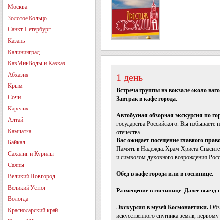
Москва
Золотое Кольцо
Санкт-Петербург
Казань
Калининград
КавМинВоды и Кавказ
Абхазия
1 день
Крым
Встреча группы на вокзале около ваго
Сочи
Завтрак в кафе города.
Карелия
Автобусная обзорная экскурсия по го
Алтай
государства Российского. Вы побываете 
Камчатка
отечества.
Вас ожидает посещение главного пра
Байкал
Память и Надежда. Храм Христа Спасител
Сахалин и Курилы
и символом духовного возрождения Росс
Саяны
Обед в кафе города или в гостинице.
Великий Новгород
Великий Устюг
Размещение в гостинице. Далее выезд 
Вологда
Экскурсия в музей Космонавтики.
Обзо
Краснодарский край
искусственного спутника земли, первому 