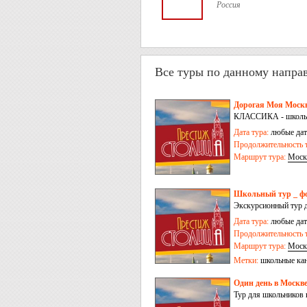
Россия
Все туры по данному напра
Дорогая Моя Москв
КЛАССИКА - школьны
Дата тура:
любые дат
Продолжительность т
Маршрут тура:
Моск
Школьный тур _ фо
Экскурсионный тур д
программа рассчитан
Дата тура:
любые дат
проживание и 2-разо
Продолжительность т
хотите поехать и как
Маршрут тура:
Моск
Метки:
школьные ка
Один день в Москв
Тур для школьников 