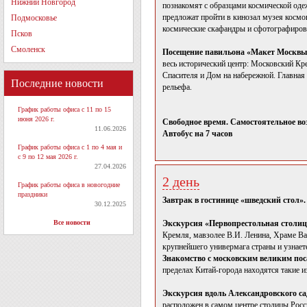
Нижний Новгород
познакомят с образцами космической оде
предложат пройти в кинозал музея космо
Подмосковье
космические скафандры и сфотографирова
Псков
Смоленск
Посещение павильона «Макет Москвы
весь исторический центр: Московский Кр
Спасителя и Дом на набережной. Главная
Последние новости
рельефа.
График работы офиса с 11 по 15
июня 2026 г.
Свободное время. Самостоятельное во
11.06.2026
Автобус на 7 часов
График работы офиса с 1 по 4 мая и
с 9 по 12 мая 2026 г.
27.04.2026
2 день
График работы офиса в новогодние
праздники
Завтрак в гостинице «шведский стол»
30.12.2025
Все новости
Экскурсия «Первопрестольная столи
Кремля, мавзолее В.И. Ленина, Храме Ва
крупнейшего универмага страны и узнает
Знакомство с московским великим пос
пределах Китай-города находятся такие 
Экскурсия вдоль Александровского са
расположен в самом центре столицы Росс