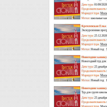
Дата тура:
01/09/2026
Продолжительность т
Маршрут тура:
Моск
Метки:
школьные ка
Кремлевская Елка 1
Экскурсионная прог
Дата тура:
25.12.2026
Продолжительность т
Маршрут тура:
Моск
Метки:
Новый год
Новогодние каник
Новогодний тур для
Дата тура:
25 декабря
Продолжительность т
Маршрут тура:
Моск
Метки:
Новый год
Новогодние канику
Тур для групп школь
Дата тура:
25 декабря
Продолжительность т
Маршрут тура:
Моск