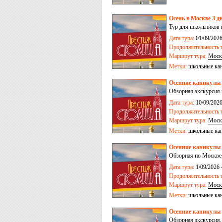
Осень в Москве 3 д
Тур для школьников 
Дата тура:
01/09/2026
Продолжительность т
Маршрут тура:
Моск
Метки:
школьные ка
Осенние каникулы 
Обзорная экскурсия
Красная площадь, Хр
Дата тура:
10/09/2026
Продолжительность т
Маршрут тура:
Моск
Метки:
школьные ка
Осенние каникулы 
Обзорная по Москве,
Старый Арбат, Дисне
Дата тура:
1/09/2026 
Продолжительность т
Маршрут тура:
Моск
Метки:
школьные ка
Осенние каникулы 
Обзорная экскурсия,