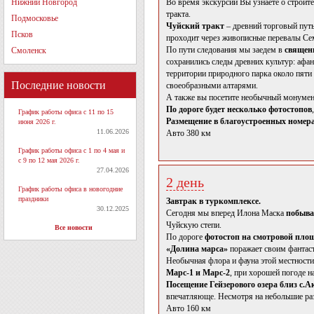
Нижний Новгород
Во время экскурсии Вы узнаете о строит
тракта.
Подмосковье
Чуйский тракт
– древний торговый путь
Псков
проходит через живописные перевалы Се
По пути следования мы заедем в
священ
Смоленск
сохранились следы древних культур: афанас
территории природного парка около пяти 
Последние новости
своеобразными алтарями.
А также вы посетите необычный монуме
По дороге будет несколько фотостопов
График работы офиса с 11 по 15
Размещение в благоустроенных номер
июня 2026 г.
11.06.2026
Авто 380 км
График работы офиса с 1 по 4 мая и
с 9 по 12 мая 2026 г.
27.04.2026
2 день
График работы офиса в новогодние
праздники
Завтрак в туркомплексе.
30.12.2025
Сегодня мы вперед Илона Маска
побыва
Чуйскую степи.
Все новости
По дороге
фотостоп на смотровой пло
«Долина марса»
поражает своим фантас
Необычная флора и фауна этой местности
Марс-1 и Марс-2
, при хорошей погоде 
Посещение Гейзерового озера близ с.А
впечатляюще. Несмотря на небольшие разм
Авто 160 км