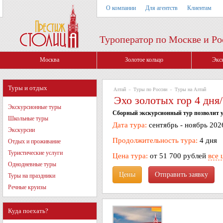
О компании
Для агентств
Клиентам
Туроператор по Москве и Ро
Москва
Золотое кольцо
Экс
Туры и отдых
Алтай
»
Туры по России
»
Туры на Алтай
Эхо золотых гор 4 дня
Экскурсионные туры
Сборный экскурсионный тур позволит у
Школьные туры
Дата тура:
сентябрь - ноябрь 202
Экскурсии
Продолжительность тура:
4 дня
Отдых и проживание
Туристические услуги
Цена тура:
от 51 700 рублей
все 
Однодневные туры
Цены
Туры на праздники
Речные круизы
Куда поехать?