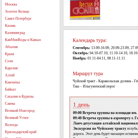
Москва
Золотое Кольцо
Санкт-Петербург
Казань
Калининград
КавМинВоды и Кавказ
Календарь тура:
Абхазия
Сентябрь:
13.09-16.09, 20.09-23.09, 27.0
Октябрь:
04.10-07.10, 11.10-14.10, 18.10
Крым
Ноябрь:
01.11-04.11, 08.11-11.11
Сочи
Карелия
Маршрут тура
Алтай
Чуйский тракт - Каракольская долина - Г
Камчатка
Таш – Ильгуменский порог
Байкал
Сахалин и Курилы
1 день
Саяны
Великий Новгород
09:00 Встреча группы на площади им.
Великий Устюг
09:40 Встреча группы в аэропорту г. 
Ланч-дегустация алтайской национа
Вологда
Экскурсия по Чуйскому тракту
вглубь 
Краснодарский край
дорога. Этот день будет насыщен остано