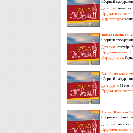
Сборный экскурсион
Дата тура:
июнь - авг
Продолжительность т
Маршрут тура:
Горн
Золотая осень на А
Сборный экскурсион
Дата тура:
сентябрь 
Продолжительность т
Маршрут тура:
Горн
Алтай, день за дне
Сборный экскурсион
Дата тура:
с 11 мая п
Продолжительность т
Алтай Шамбала 8 д
Сборный активно–поз
Дата тура:
июнь - авг
Продолжительность т