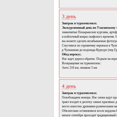
3 день
Завтрак в туркомплексе.
Экскурсионный день по Улаганскому 
знаменитые Пазырыкские курганы, артеф
и войлочный ковры скифского времени. Н
вы можете сделать незабываемые фотогр
Спустимся по серпантину перевала в Чу
р.Чулышман до водопада Куркуре (пер.Г
Обед-перекус.
Нас ждет дорога обратно. Подъем на пере
Возвращение на туркомплекс.
Авто 210 км, пешком 5 км
4 день
Завтрак в туркомплексе.
Освобождаем номера. Нас снова ждут крас
тракт входит в десятку самых красивых
место известно древними руническими н
Обязательно остановимся возле кордона К
начале сентября проходит традиционный 