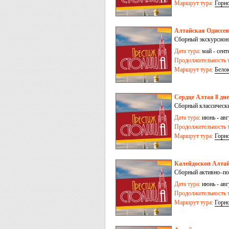
Маршрут тура:
Горн
Алтайская Одиссея.
Сборный экскурсионн
Дата тура:
май - сент
Продолжительность т
Маршрут тура:
Бело
Сердце Алтая 8 дн
Сборный классическ
Дата тура:
июнь - авг
Продолжительность т
Маршрут тура:
Горн
Калейдоскоп Алтай
Сборный активно–поз
Дата тура:
июнь - авг
Продолжительность т
Маршрут тура:
Горн