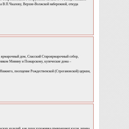
ка В.П.Чкалову, Верхне-Волжской набережной, откуда
 ярмарочный дом, Спасский Староярмарочный собор,
тником Минину и Пожарскому, купеческие дома –
Нижнего, посещение Рождественской (Строгановской) церкви,
омских изделий, как руки художника превращают кусок дерева