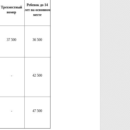
Ребенок до 14
Трехместный
лет на основном
номер
месте
37 500
36 500
-
42 500
-
47 500