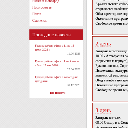
Нижний Новгород
Архангельского собор
Подмосковье
открывается необыкно
Обед в ресторане гор
Псков
Окончание программ
Смоленск
Свободное время в ц
Последние новости
2 день
График работы офиса с 11 по 15
июня 2026 г.
Завтрак в гостинице.
11.06.2026
10.00 -
Автобусная э
современные корпуса)
График работы офиса с 1 по 4 мая и
с 9 по 12 мая 2026 г.
Рукавишникова, Сирот
27.04.2026
Пешеходная экскурси
знаменитой золоченым
График работы офиса в новогодние
Обед в кафе в центре
праздники
Окончание программ
30.12.2025
Свободное время в ц
Все новости
3 день
Завтрак в отеле.
08.00 Отъезд в
г. Сем
Экскурсия на фабри