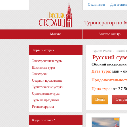
О компании
Для агентс
Туроператор по 
Москва
Золотое кольцо
Туры и отдых
Туры по России
»
Нижний 
Русский суве
Экскурсионные туры
Сборный экскурсионны
Школьные туры
Дата тура:
май - о
Экскурсии
Продолжительност
Отдых и проживание
Туристические услуги
Цена тура:
от 37 5
Однодневные туры
Цены
Туры на праздники
Речные круизы
Куда поехать?