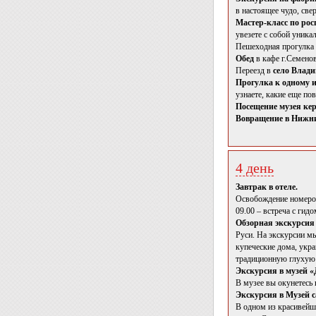
в настоящее чудо, св
Мастер-класс по ро
увезете с собой уника
Пешеходная прогулка п
Обед
в кафе г.Семено
Переезд в
село Влад
Прогулка к одному и
узнаете, какие еще по
Посещение музея ке
Вовращение в Нижний
4 день
Завтрак в отеле.
Освобождение номеров
09.00 – встреча с гидо
Обзорная экскурси
Руси. На экскурсии м
купеческие дома, укр
традиционную глухую 
Экскурсия в музей 
В музее вы окунетесь
Экскурсия в Музей с
В одном из красивейши