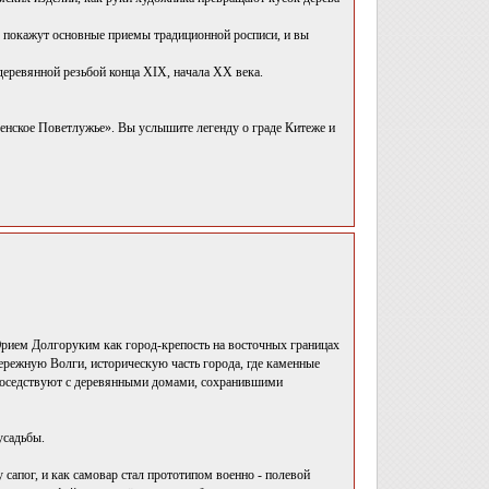
 покажут основные приемы традиционной росписи, и вы
деревянной резьбой конца XIX, начала ХХ века.
сенское Поветлужье». Вы услышите легенду о граде Китеже и
 Юрием Долгоруким как город-крепость на восточных границах
ережную Волги, историческую часть города, где каменные
соседствуют с деревянными домами, сохранившими
усадьбы.
 сапог, и как самовар стал прототипом военно - полевой