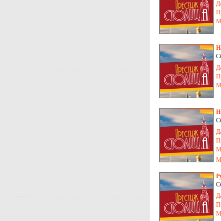
Д
П
М
Н
С
Д
П
М
Н
С
Д
П
М
М
Р
С
Д
П
М