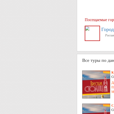
Посещаемые гор
Город
Россия
Все туры по да
К
С
Д
П
М
С
С