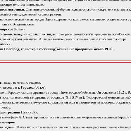
еркающее золотом и киноварью.
списи матрешки.
Опытные художники фабрики поделятся своими секретами мастерства,
льный сувенир, сделанный своими руками.
о исторической части города. Здесь сохранились комплексы старинных усадеб и дома с 
в или в с.Владимирское.
имирское
(40 км)
з самых загадочных озер России
, которое расположилось в природном парке «Воскре
верья окружают это место. А после сможете самостоятельно прогуляться вокруг озера.
рамики.
 Новгород, трансфер в гостиницу, окончание программы около 19.00.
, выезд из отеля с вещами.
м, переезд в
г. Городец
(50 км).
я
по г. Городцу, самому древнему городу Нижегородской области. Он основан в 1152 г.
ы посетим земляной вал древнего городища (XII-XIV вв), Феодоровский монастырь, наб
ашенные крылечками с ажурным кружевом навесов и дымниками из просечного железа 
резьбу.
«Дом графини Паниной».
 в атмосферу XIX века, проникнитесь завораживающим очарованием старинной барской 
амоваров.
х зданий 19 века находится музей самоваров. Его экспозиция расскажет зачем самовару