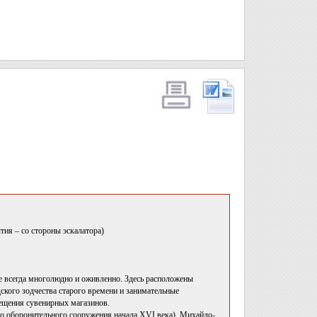
тия – со стороны эскалатора)
де всегда многолюдно и оживленно. Здесь расположены
ского зодчества старого времени и занимательные
ещения сувенирных магазинов.
о оборонительного сооружения начала XVI века), Михайло-