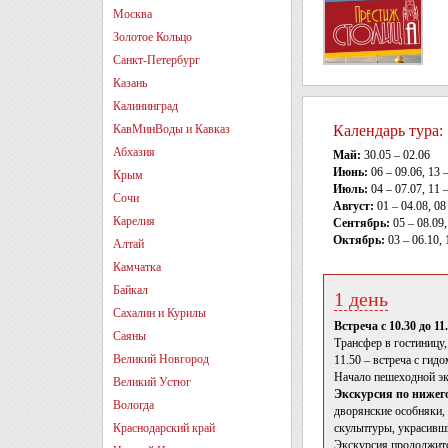
Москва
Золотое Кольцо
Санкт-Петербург
Казань
Калининград
КавМинВоды и Кавказ
Календарь тура:
Абхазия
Май:
30.05 – 02.06
Июнь:
06 – 09.06, 13 –
Крым
Июль:
04 – 07.07, 11 –
Сочи
Август:
01 – 04.08, 08 
Карелия
Сентябрь:
05 – 08.09,
Октябрь:
03 – 06.10, 
Алтай
Камчатка
Байкал
1 день
Сахалин и Курилы
Встреча с 10.30 до 1
Саяны
Трансфер в гостиницу,
Великий Новгород
11.50 – встреча с гидо
Начало пешеходной э
Великий Устюг
Экскурсия по нижег
Вологда
дворянские особняки,
Краснодарский край
скульптуры, украсивш
Экскурсия продолжитс