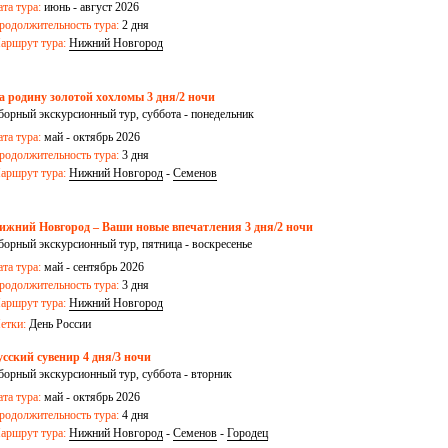
ата тура:
июнь - август 2026
родолжительность тура:
2 дня
аршрут тура:
Нижний Новгород
а родину золотой хохломы 3 дня/2 ночи
борный экскурсионный тур, суббота - понедельник
ата тура:
май - октябрь 2026
родолжительность тура:
3 дня
аршрут тура:
Нижний Новгород
-
Семенов
ижний Новгород – Ваши новые впечатления 3 дня/2 ночи
борный экскурсионный тур, пятница - воскресенье
ата тура:
май - сентябрь 2026
родолжительность тура:
3 дня
аршрут тура:
Нижний Новгород
етки:
День России
усский сувенир 4 дня/3 ночи
борный экскурсионный тур, суббота - вторник
ата тура:
май - октябрь 2026
родолжительность тура:
4 дня
аршрут тура:
Нижний Новгород
-
Семенов
-
Городец