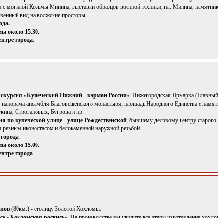
а с могилой Козьмы Минина, выставки образцов военной техники, пл. Минина, памятни
венный вид на волжские просторы.
ода.
ы около 15.30.
ентре города.
кскурсия «Купеческий Нижний - карман России»
: Нижегородская Ярмарка (Главный
, панорама ансамбля Благовещенского монастыря, площадь Народного Единства с памя
кина, Строгановых, Бугрова и пр.
я по купеческой улице - улице Рождественской
, бывшему деловому центру старого 
 резным иконостасом и белокаменной наружной резьбой.
 города.
ы около 15.00.
ентре города
енов
(80км.) - столицу Золотой Хохломы.
ку «Хохломская роспись»
, На производстве вы увидите все этапы изготовления хохл