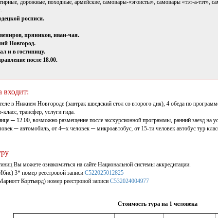
тирные, дорожные, походные, армейские, самовары-«эгоисты», самовары «тэт-а-тэт», с
.
одецкой росписи.
вениров, пряников, иван-чая.
ий Новгород.
ал и в гостиницу.
равление после 18.00.
а входит:
теле в Нижнем Новгороде (завтрак шведский стол со второго дня), 4 обеда по програм
-класс, трансфер, услуги гида.
нице ─ 12.00, возможно размещение после экскурсионной программы, ранний заезд на у
век ─ автомобиль, от 4─х человек ─ микроавтобус, от 15-ти человек автобус тур клас
уру
тиниц Вы можете ознакомиться на сайте Национальной системы аккредитации.
Ибис) 3* номер реестровой записи
С522025012825
ариотт Кортьярд) номер реестровой записи
С532024004977
Стоимость тура на 1 человека