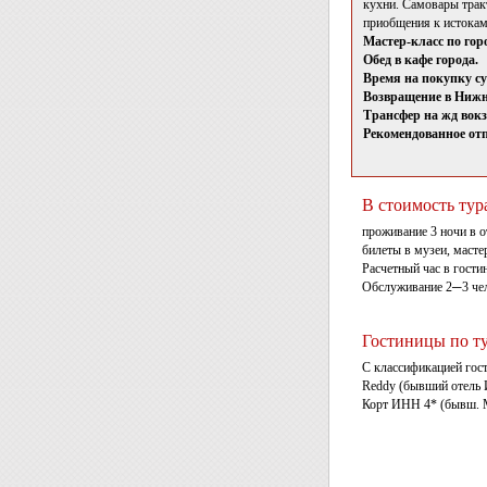
кухни. Самовары трак
приобщения к истокам
Мастер-класс по гор
Обед в кафе города.
Время на покупку су
Возвращение в Нижн
Трансфер на жд вокз
Рекомендованное отп
В стоимость тур
проживание 3 ночи в о
билеты в музеи, мастер
Расчетный час в гости
Обслуживание 2─3 чело
Гостиницы по т
С классификацией гос
Reddy (бывший отель 
Корт ИНН 4* (бывш. М