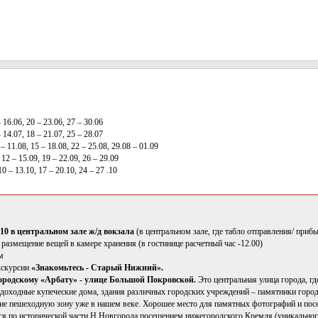
 16.06, 20 – 23.06, 27 – 30.06
 14.07, 18 – 21.07, 25 – 28.07
– 11.08, 15 – 18.08, 22 – 25.08, 29.08 – 01.09
 12 – 15.09, 19 – 22.09, 26 – 29.09
10 – 13.10, 17 – 20.10, 24 – 27 .10
1.10 в центральном зале ж/д вокзала
(в центральном зале, где табло отправления/ прибы
 размещение вещей в камере хранения (в гостинице расчетный час -12.00)
м
кскурсии
«Знакомьтесь - Старый Нижний».
ородскому «Арбату» - улице Большой Покровской.
Это центральная улица города, г
 доходные купеческие дома, здания различных городских учреждений – памятники город
ие пешеходную зону уже в нашем веке. Хорошее место для памятных фотографий и пос
я по исторической части Н.Новгорода посещением нижегородского Кремля (уникальног