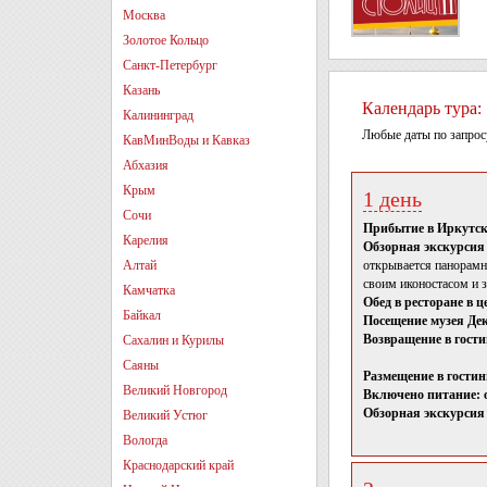
Москва
Золотое Кольцо
Санкт-Петербург
Казань
Календарь тура:
Калининград
Любые даты по запрос
КавМинВоды и Кавказ
Абхазия
Крым
1 день
Сочи
Прибытие в Иркутск.
Карелия
Обзорная экскурсия 
Алтай
открывается панорамн
своим иконостасом и 
Камчатка
Обед в ресторане в ц
Байкал
Посещение музея Дек
Возвращение в гости
Сахалин и Курилы
Саяны
Размещение в гостин
Великий Новгород
Включено питание: о
Обзорная экскурсия
Великий Устюг
Вологда
Краснодарский край