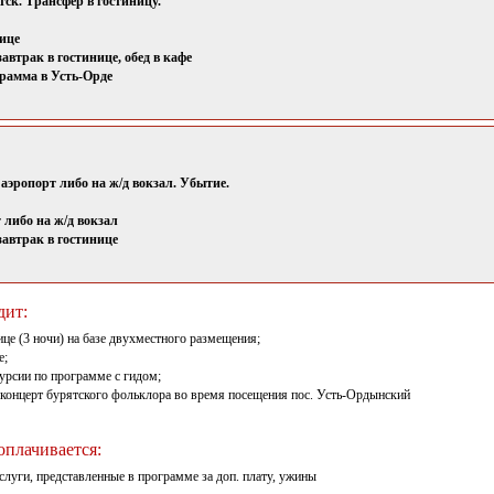
ск. Трансфер в гостиницу.
ице
автрак в гостинице, обед в кафе
рамма в Усть-Орде
 аэропорт либо на ж/д вокзал. Убытие.
 либо на ж/д вокзал
автрак в гостинице
дит:
ице (3 ночи) на базе двухместного размещения;
е;
курсии по программе с гидом;
 – концерт бурятского фольклора во время посещения пос. Усть-Ордынский
плачивается:
услуги, представленные в программе за доп. плату, ужины