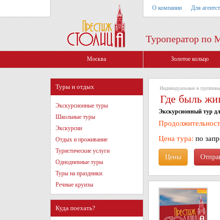
О компании
Для агентс
Туроператор по 
Москва
Золотое кольцо
Туры и отдых
Индивидуальные и групповы
Где быль жив
Экскурсионные туры
Экскурсионный тур дл
Школьные туры
Продолжительност
Экскурсии
Цена тура:
по зап
Отдых и проживание
Туристические услуги
Цены
Однодневные туры
Туры на праздники
Речные круизы
Куда поехать?