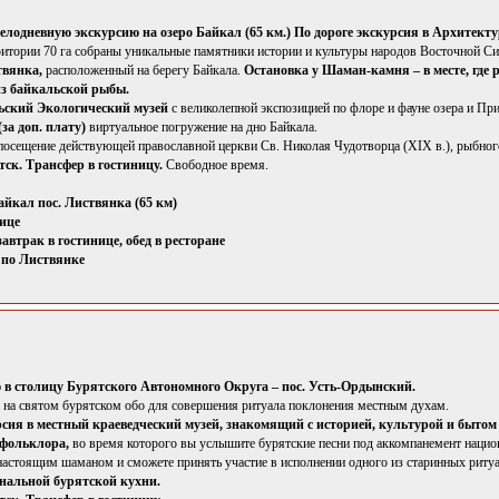
целодневную экскурсию на озеро Байкал (65 км.) По дороге экскурсия в Архитек
ритории 70 га собраны уникальные памятники истории и культуры народов Восточной Си
твянка,
расположенный на берегу Байкала.
Остановка у Шаман-камня – в месте, где р
из байкальской рыбы.
ьский Экологический музей
с великолепной экспозицией по флоре и фауне озера и П
(за доп. плату)
виртуальное погружение на дно Байкала.
 посещение действующей православной церкви Св. Николая Чудотворца (XIX в.), рыбног
ск. Трансфер в гостиницу.
Свободное время.
айкал пос. Листвянка (65 км)
ице
автрак в гостинице, обед в ресторане
 по Листвянке
 в столицу Бурятского Автономного Округа – пос. Усть-Ордынский.
а на святом бурятском обо для совершения ритуала поклонения местным духам.
рсия в местный краеведческий музей, знакомящий с историей, культурой и бытом
 фольклора,
во время которого вы услышите бурятские песни под аккомпанемент нацио
 настоящим шаманом и сможете принять участие в исполнении одного из старинных риту
нальной бурятской кухни.