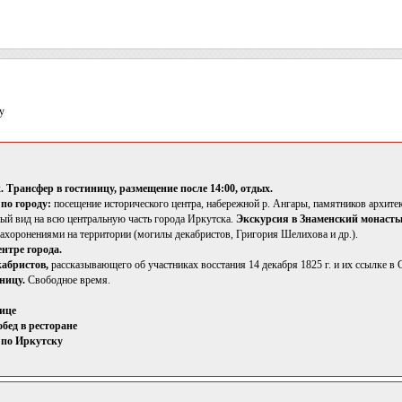
у
 Трансфер в гостиницу, размещение после 14:00, отдых.
по городу:
посещение исторического центра, набережной р. Ангары, памятников архите
ый вид на всю центральную часть города Иркутска.
Экскурсия в Знаменский монаст
захоронениями на территории (могилы декабристов, Григория Шелихова и др.).
ентре города.
абристов,
рассказывающего об участниках восстания 14 декабря 1825 г. и их ссылке в 
ницу.
Свободное время.
ице
бед в ресторане
 по Иркутску