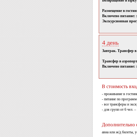
Возвращение в Иркут
Размещение в гостин
Включено питание: з
Экскурсионная прог
4 день
Завтрак. Трансфер в
Трансфер в аэропорт
Включено питание: з
В стоимость вхо
- проживание в гостин
- питание по программ
- все трансферы и экс
- для групп от 6 чел.
Дополнительно о
авиа или ж/д билеты, 