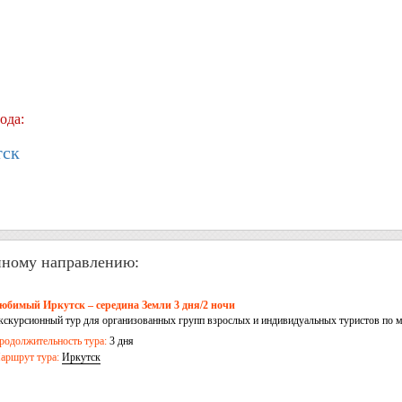
ода:
тск
нному направлению:
юбимый Иркутск – середина Земли 3 дня/2 ночи
кскурсионный тур для организованных групп взрослых и индивидуальных туристов по м
ркутск
родолжительность тура:
3 дня
аршрут тура:
Иркутск