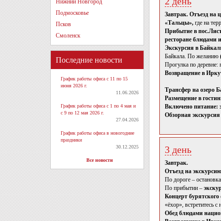
2 день
Нижний Новгород
Подмосковье
Завтрак. Отъезд на 
«Тальцы»,
где на тер
Псков
Прибытие в пос.Лис
Смоленск
ресторане блюдами 
Экскурсия в Байкал
Байкала. По желанию
Последние новости
Прогулка по деревне:
Возвращение в Иркут
График работы офиса с 11 по 15
июня 2026 г.
Трансфер на озеро Б
11.06.2026
Размещение в гостин
График работы офиса с 1 по 4 мая и
Включено питание: з
с 9 по 12 мая 2026 г.
Обзорная экскурсия
27.04.2026
График работы офиса в новогодние
праздники
30.12.2025
3 день
Все новости
Завтрак.
Отъезд на экскурсию
По дороге – остановк
По прибытии –
экску
Концерт бурятского
«ёхор», встретитесь с
Обед блюдами нацио