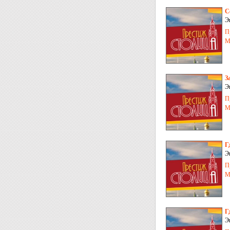
С
Э
(
П
М
З
Э
Т
П
М
Г
Э
И
П
М
Г
Э
Л