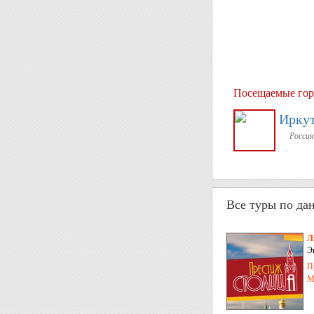
Посещаемые гор
Ирку
Россия
Все туры по да
Л
Э
И
П
М