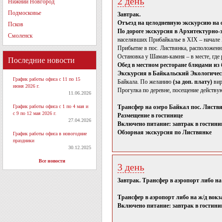
2 день
Нижний Новгород
Подмосковье
Завтрак.
Отъезд на целодневную экскурсию на о
Псков
По дороге экскурсия в Архитектурно
Смоленск
населявших Прибайкалье в XIX – начале 
Прибытие в пос. Листвянка, расположенн
Остановка у Шаман-камня – в месте, где р
Последние новости
Обед в местном ресторане блюдами из
Экскурсия в Байкальский Экологичес
График работы офиса с 11 по 15
Байкала. По желанию
(за доп. плату)
вир
июня 2026 г.
Прогулка по деревне, посещение действу
11.06.2026
График работы офиса с 1 по 4 мая и
Трансфер на озеро Байкал пос. Листвя
с 9 по 12 мая 2026 г.
Размещение в гостинице
27.04.2026
Включено питание: завтрак в гостиниц
Обзорная экскурсия по Листвянке
График работы офиса в новогодние
праздники
30.12.2025
Все новости
3 день
Завтрак. Трансфер в аэропорт либо на
Трансфер в аэропорт либо на ж/д вокз
Включено питание: завтрак в гостини