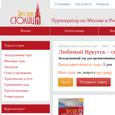
О компании
Для агентств
Клиентам
Туроператор по Москве и Ро
Москва
Золотое кольцо
Экс
Туры и отдых
Индивидуальные и групповые туры
»
Байкал
»
И
Любимый Иркутск – се
Экскурсионные туры
Экскурсионный тур для организованных
Школьные туры
Продолжительность тура:
3 дня
Экскурсии
Цена тура:
по запросу
все цены
Отдых и проживание
Туристические услуги
Цены
Однодневные туры
Туры на праздники
Речные круизы
Куда поехать?