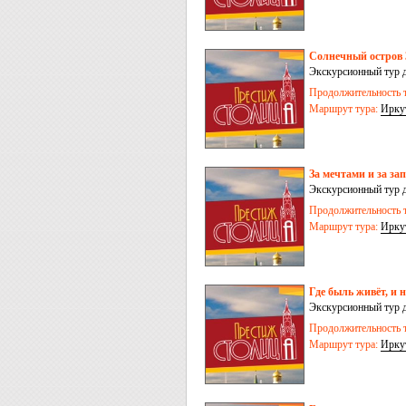
Солнечный остров 
Экскурсионный тур 
(о.Ольхон) – Иркутс
Продолжительность т
Маршрут тура:
Ирку
За мечтами и за за
Экскурсионный тур д
Тункинская долина –
Продолжительность т
Маршрут тура:
Ирку
Где быль живёт, и 
Экскурсионный тур д
Иркутск – пос.Усть
Продолжительность т
Маршрут тура:
Ирку