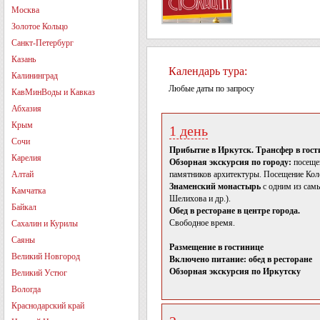
Москва
Золотое Кольцо
Санкт-Петербург
Казань
Календарь тура:
Калининград
Любые даты по запросу
КавМинВоды и Кавказ
Абхазия
Крым
1 день
Сочи
Прибытие в Иркутск. Трансфер в гости
Карелия
Обзорная экскурсия по городу:
посещен
Алтай
памятников архитектуры. Посещение Коле
Знаменский монастырь
с одним из сам
Камчатка
Шелихова и др.).
Байкал
Обед в ресторане в центре города.
Свободное время.
Сахалин и Курилы
Саяны
Размещение в гостинице
Великий Новгород
Включено питание: обед в ресторане
Обзорная экскурсия по Иркутску
Великий Устюг
Вологда
Краснодарский край