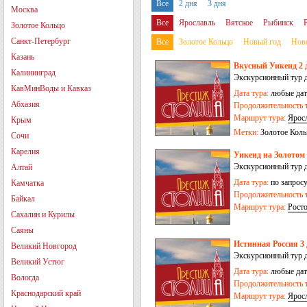
Все
2 дня
3 дня
Москва
Все
Ярославль
Вятское
Рыбинск
Золотое Кольцо
Владимир
Александров
Санкт-Петербург
Все
Золотое Кольцо
Новый год
Нов
Казань
Вкусный Уикенд 2 
Калининград
Экскурсионный тур д
КавМинВоды и Кавказ
Дата тура:
любые дат
Абхазия
Продолжительность т
Маршрут тура:
Ярос
Крым
Метки:
Золотое Коль
Сочи
России
День народн
Карелия
Уикенд на Золотом 
Экскурсионный тур д
Алтай
Дата тура:
по запрос
Камчатка
Продолжительность т
Байкал
Маршрут тура:
Рост
Сахалин и Курилы
Саяны
Истинная Россия 3 
Великий Новгород
Экскурсионный тур д
Великий Устюг
Кострома
Дата тура:
любые дат
Вологда
Продолжительность т
Краснодарский край
Маршрут тура:
Ярос