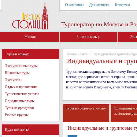
О компании
Для агентств
Клиентам
Туроператор по Москве и Ро
Москва
Золотое кольцо
Экс
Туры и отдых
Золотое Кольцо
/
Индивидуальные и групповые тур
Индивидуальные и груп
Экскурсионные туры
Туристические маршруты по Золотому Кольцу
Школьные туры
местах, где вершилась история страны, прож
Экскурсии
известные практически во всем мире памятни
Отдых и проживание
и Золотые ворота Владимира, кремли Ростова
Туристические услуги
Однодневные туры
Туры на праздники
Туры по Золотому кольцу
Однодневные 
по Золотому к
Речные круизы
Индивидуальные и групповые т
Куда поехать?