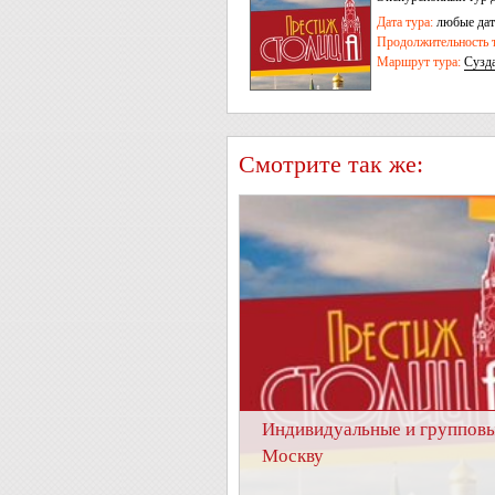
Александров
Дата тура:
любые дат
Продолжительность т
Маршрут тура:
Сузд
Смотрите так же:
Индивидуальные и групповы
Москву