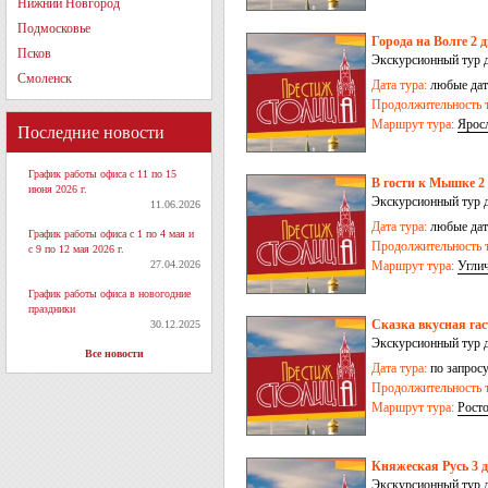
Нижний Новгород
Подмосковье
Города на Волге 2 
Псков
Экскурсионный тур 
Смоленск
Дата тура:
любые дат
Продолжительность т
Маршрут тура:
Ярос
Последние новости
График работы офиса с 11 по 15
В гости к Мышке 2 
июня 2026 г.
Экскурсионный тур 
11.06.2026
Дата тура:
любые дат
График работы офиса с 1 по 4 мая и
Продолжительность т
с 9 по 12 мая 2026 г.
27.04.2026
Маршрут тура:
Угли
График работы офиса в новогодние
праздники
Сказка вкусная гас
30.12.2025
Экскурсионный тур 
Все новости
Дата тура:
по запрос
Продолжительность т
Маршрут тура:
Рост
Княжеская Русь 3 д
Экскурсионный тур д