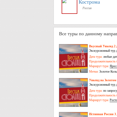
Кострома
Россия
Все туры по данному напра
Вкусный Уикенд 2 
Экскурсионный тур д
Дата тура:
любые дат
Продолжительность т
Маршрут тура:
Ярос
Метки:
Золотое Коль
России
День народн
Уикенд на Золотом 
Экскурсионный тур д
Дата тура:
по запрос
Продолжительность т
Маршрут тура:
Рост
Истинная Россия 3 