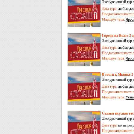
Экскурсионный тур д
Кострома
Дата тура:
любые дат
Продолжительность т
Маршрут тура:
Ярос
Города на Волге 2 
Экскурсионный тур 
Дата тура:
любые дат
Продолжительность т
Маршрут тура:
Ярос
В гости к Мышке 2 
Экскурсионный тур 
Дата тура:
любые дат
Продолжительность т
Маршрут тура:
Угли
Сказка вкусная гас
Экскурсионный тур 
Дата тура:
по запрос
Продолжительность т