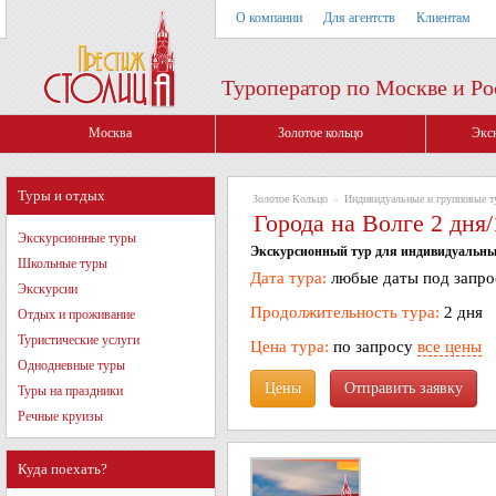
О компании
Для агентств
Клиентам
Туроператор по Москве и Ро
Москва
Золотое кольцо
Экс
Туры и отдых
Золотое Кольцо
»
Индивидуальные и групповые 
Города на Волге 2 дня
Экскурсионные туры
Экскурсионный тур для индивидуальных
Школьные туры
Дата тура:
любые даты под запро
Экскурсии
Продолжительность тура:
2 дня
Отдых и проживание
Туристические услуги
Цена тура:
по запросу
все цены
Однодневные туры
Цены
Туры на праздники
Речные круизы
Куда поехать?