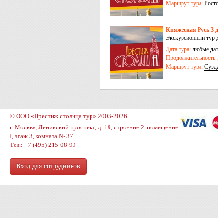
Маршрут тура:
Рост
Княжеская Русь 3 д
Экскурсионный тур д
Александров
Дата тура:
любые дат
Продолжительность т
Маршрут тура:
Сузд
© ООО «Престиж столица тур» 2003-2026
г. Москва, Ленинский проспект, д. 19, строение 2, помещение
I, этаж 3, комната № 37
Тел.: +7 (495) 215-08-99
Вход для сотрудников