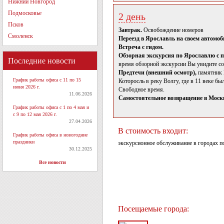
Нижний Новгород
Подмосковье
2 день
Псков
Завтрак.
Освобождение номеров
Смоленск
Переезд в Ярославль на своем автомоб
Встреча с гидом.
Обзорная экскурсия по Ярославлю с 
Последние новости
время обзорной экскурсии Вы увидите с
Предтечи (внешний осмотр),
памятник Н
График работы офиса с 11 по 15
Которосль в реку Волгу, где в 11 веке бы
июня 2026 г.
Свободное время.
11.06.2026
Самостоятельное возвращение в Москв
График работы офиса с 1 по 4 мая и
с 9 по 12 мая 2026 г.
27.04.2026
В стоимость входит:
График работы офиса в новогодние
праздники
экскурсионное обслуживание в городах по
30.12.2025
Все новости
Посещаемые города: