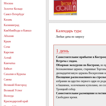
Москва
Золотое Кольцо
Санкт-Петербург
Казань
Калининград
КавМинВоды и Кавказ
Календарь тура:
Абхазия
Любые даты по запросу
Крым
Сочи
1 день
Карелия
Самостоятельное прибытие в Кострому
Алтай
Встреча с гидом.
Камчатка
Обзорная экскурсия по Костроме,
во в
Байкал
белокаменные церкви, старинные Торгов
двенадцатиглавую церковь Воскресения н
Сахалин и Курилы
Посещение расположенного на стрелке
Саяны
избрания на царство первого царя из ро
Великий Новгород
и башнями, золочеными куполами, он соз
Троицкий собор.
Великий Устюг
Самостоятельное размещение в гостин
Вологда
Свободное время.
Краснодарский край