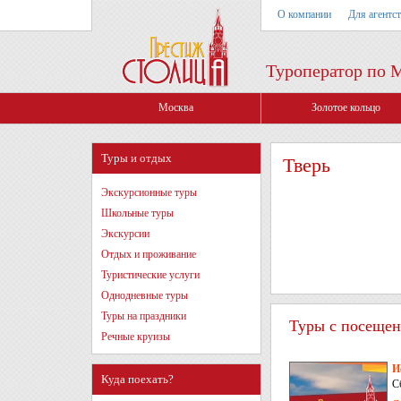
О компании
Для агентс
Туроператор по 
Москва
Золотое кольцо
Туры и отдых
Тверь
Экскурсионные туры
Школьные туры
Экскурсии
Отдых и проживание
Туристические услуги
Однодневные туры
Туры на праздники
Туры с посещени
Речные круизы
И
Куда поехать?
С