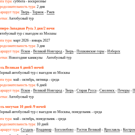
ата тура:
суббота - воскресенье
родолжительность тура:
2 дня
аршрут тура:
Тверь
-
Торжок
-
Ржев
етки:
Автобусный тур
еверо-Западная Русь 3 дня/2 ночи
втобусный тур с выездом из Москвы
ата тура:
март 2026 - январь 2027
родолжительность тура:
3 дня
аршрут тура:
Псков
-
Великий Новгород
-
Тверь
-
Пушкинские горы
-
Изборск
етки:
Новогодние каникулы
Автобусный тур
усь Великая 6 дней/5 ночей
борный автобусный тур с выездом из Москвы
ата тура:
май - октябрь, пятница - среда
родолжительность тура:
6 дней
аршрут тура:
Псков
-
Великий Новгород
-
Тверь
-
Старая Русса
-
Смоленск
-
Печоры
-
П
етки:
Автобусный тур
усь могучая 10 дней /9 ночей
борный автобусный тур с выездом из Москвы, понедельник - среда
ата тура:
май - октябрь, понедельник - среда
родолжительность тура:
10 дней
аршрут тура:
Суздаль
-
Владимир
-
Боголюбово
-
Ростов Великий
-
Ярославль
-
Костро
алесский
-
Псков
-
Великий Новгород
-
Тверь
-
Старая Русса
-
Смоленск
-
Иваново