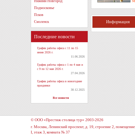
Нижний Новгород
М
Подмосковье
Псков
Информация
Смоленск
Последние новости
График работы офиса с 11 по 15
июня 2026 г.
11.06.2026
График работы офиса с 1 по 4 мая и
с 9 по 12 мая 2026 г.
27.04.2026
График работы офиса в новогодние
праздники
30.12.2025
Все новости
© ООО «Престиж столица тур» 2003-2026
г. Москва, Ленинский проспект, д. 19, строение 2, помещение
I, этаж 3, комната № 37