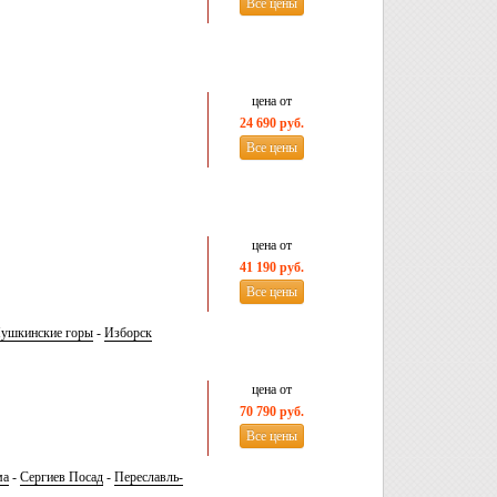
Все цены
цена от
24 690 руб.
Все цены
цена от
41 190 руб.
Все цены
ушкинские горы
-
Изборск
цена от
70 790 руб.
Все цены
ма
-
Сергиев Посад
-
Переславль-