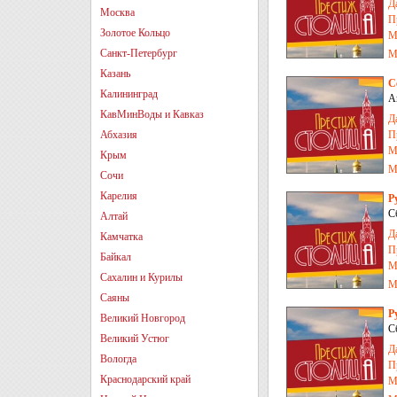
Д
Москва
П
Золотое Кольцо
М
Санкт-Петербург
М
Казань
С
Калининград
А
КавМинВоды и Кавказ
Д
Абхазия
П
М
Крым
М
Сочи
Карелия
Р
С
Алтай
Д
Камчатка
П
Байкал
М
Сахалин и Курилы
М
Саяны
Р
Великий Новгород
С
Великий Устюг
Д
Вологда
П
Краснодарский край
М
З