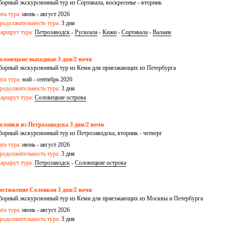
борный экскурсионный тур из Сортавала, воскресенье - вторник
ата тура:
июнь - август 2026
родолжительность тура:
3 дня
аршрут тура:
Петрозаводск
-
Рускеала
-
Кижи
-
Сортавала
-
Валаам
оловецкие выходные 3 дня/2 ночи
борный экскурсионный тур из Кеми для приезжающих из Петербурга
ата тура:
май - сентябрь 2026
родолжительность тура:
3 дня
аршрут тура:
Соловецкие острова
оловки из Петрозаводска 3 дня/2 ночи
борный экскурсионный тур из Петрозаводска, вторник - четверг
ата тура:
июнь - август 2026
родолжительность тура:
3 дня
аршрут тура:
Петрозаводск
-
Соловецкие острова
остижение Соловков 3 дня/2 ночи
борный экскурсионный тур из Кеми для приезжающих из Москвы и Петербурга
ата тура:
июнь - август 2026
родолжительность тура:
3 дня