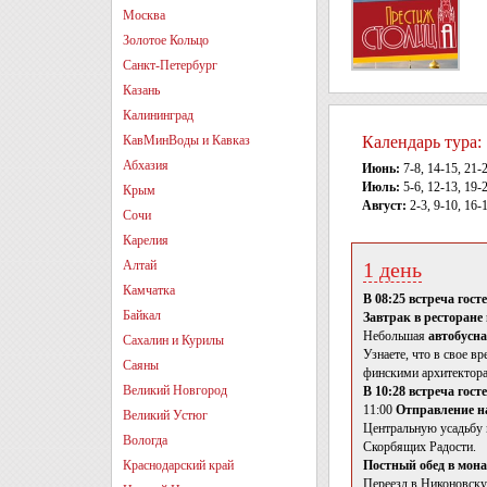
Москва
Золотое Кольцо
Санкт-Петербург
Казань
Калининград
КавМинВоды и Кавказ
Календарь тура:
Абхазия
Июнь:
7-8, 14-15, 21-
Июль:
5-6, 12-13, 19-2
Крым
Август:
2-3, 9-10, 16-1
Сочи
Карелия
Алтай
1 день
Камчатка
В 08:25 встреча гост
Байкал
Завтрак в ресторане 
Небольшая
автобусна
Сахалин и Курилы
Узнаете, что в свое в
Саяны
финскими архитектора
Великий Новгород
В 10:28 встреча гост
11:00
Отправление на
Великий Устюг
Центральную усадьбу 
Вологда
Скорбящих Радости.
Краснодарский край
Постный обед в мона
Переезд в Никоновску