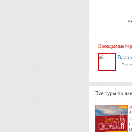
Дл
Посещаемые гор
Вала
Россия
Все туры по да
Ж
А
Д
П
М