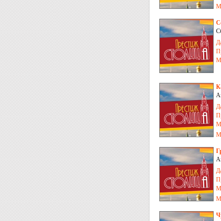
М
С
С
Д
П
М
К
А
Д
П
М
М
Г
А
Д
П
М
М
Ч