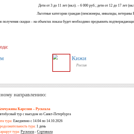
Дети от 3 до 11 лет (вкл). – 6 000 руб.; дети от 12 до 17 лет (вкл
Льготные категории граждан (пенсионеры, инвалиды, ветераны Б
я получения скидки – на объектах показа будет необходимо предъявить подтверждающий 
ода:
ам
Кижи
Россия
нному направлению:
емчужина Карелии – Рускеала
втобусный тур с выездом из Санкт-Петербурга
ата тура:
Ежедневно с 14.04 по 14.10.2026
родолжительность тура:
1 день
аршрут тура:
Рускеала
-
Сортавала