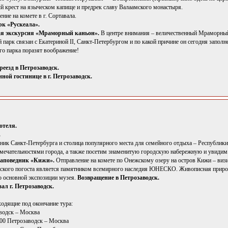
й крест на языческом капище и предрек славу Валаамского монастыря.
ние на комете в г. Сортавала.
рк «Рускеала».
я экскурсия «Мраморный каньон».
В центре внимания – величественный Мраморный к
парк связан с Екатериной II, Санкт-Петербургом и по какой причине он сегодня заполн
го парка поразят воображение!
реезд в Петрозаводск.
ной гостинице в г. Петрозаводск.
отеля.
.
сник Санкт-Петербурга и столица популярного места для семейного отдыха – Республи
ечательностями города, а также посетим знаменитую городскую набережную и увидим
заповедник «Кижи».
Отправление на комете по Онежскому озеру на остров Кижи – визи
ского погоста является памятником всемирного наследия ЮНЕСКО. Живописная природа
о основной экспозиции музея.
Возвращение в Петрозаводск.
ал г. Петрозаводск.
ходящие под окончание тура:
водск – Москва
00 Петрозаводск – Москва