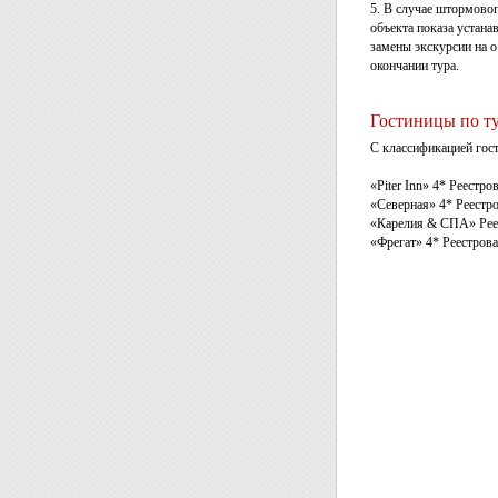
5. В случае штормовог
объекта показа устана
замены экскурсии на о
окончании тура.
Гостиницы по т
С классификацией гос
«Piter Inn» 4* Реестро
«Северная» 4* Реестр
«Карелия & СПА» Рее
«Фрегат» 4* Реестров