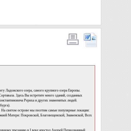
гу Ладожского озера, самого крупного озера Европы.
Сортавала. Здесь Вы встретите много зданий, созданных
Константиновича Рериха и других знаменитых людей.
бурга).
. На святом острове мы посетим самые популярные локации:
жией Матери: Покровской, Благовещенской, Знаменской, Всех
ковному преданию в I веке апостол Андрей Первозванный