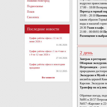
Нижний Новгород
водрузил православны
Подмосковье
17:00 – 18:00 Возвраще
Переезд в горный па
Псков
19:00 – 20:10
Наземна
Смоленск
каким образом Горный 
виды и масштаб горно
20:30
Ужин в кафе.
Последние новости
21:00 – 00:00/01:00
Пе
Размещение в выбран
График работы офиса с 11 по 15
июня 2026 г.
11.06.2026
График работы офиса с 1 по 4 мая и
2 день
с 9 по 12 мая 2026 г.
27.04.2026
Завтрак в ресторане 
Обзорная экскурсия
График работы офиса в новогодние
Петрозаводск
– рове
праздники
природными достоприм
30.12.2025
Экскурсия в Музей-
Все новости
ансамбль церквей Киж
Карелии. Экскурсия п
Трансфер на ж/д вокз
Обратные поезда, под
№091 в 20:57 Петроза
№017 «Карелия» в 22: