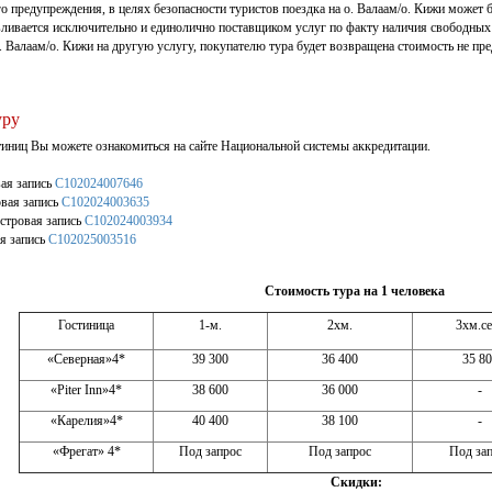
о предупреждения, в целях безопасности туристов поездка на о. Валаам/о. Кижи может 
вливается исключительно и единолично поставщиком услуг по факту наличия свободных 
. Валаам/о. Кижи на другую услугу, покупателю тура будет возвращена стоимость не пре
уру
тиниц Вы можете ознакомиться на сайте Национальной системы аккредитации.
вая запись
С102024007646
овая запись
С102024003635
стровая запись
С102024003934
ая запись
С102025003516
Стоимость тура на 1 человека
Гостиница
1-м.
2хм.
3хм.се
«Северная»4*
39 300
36 400
35 80
«Piter Inn»4*
38 600
36 000
-
«Карелия»4*
40 400
38 100
-
«Фрегат» 4*
Под запрос
Под запрос
Под за
Скидки: