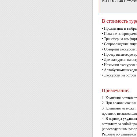
№111 в 22:40 Петроза
В стоимость тур
• Проживание в выбран
• Питание по программе
• Трансфер на комфорт
• Сопровождение лице
• Обзорная экскурсия п
• Проезд на метеоре д
• Две экскурсии на ос
• Наземная экскурсия 
• Автобусно-пешеходна
• Экскурсия на остров
Примечание:
1. Компания оставляет
2. При возникновении
3. Компания не может
прочими, не зависящи
4. В периоды ухудшени
оставляет за собой пр
(с последующим возвр
Решение об указанной