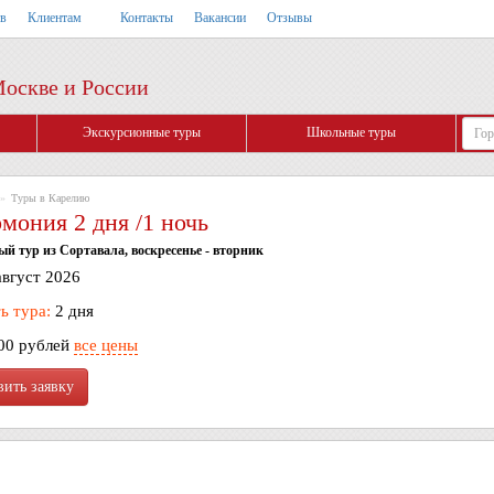
тв
Клиентам
Контакты
Вакансии
Отзывы
Москве и России
Экскурсионные туры
Школьные туры
»
Туры в Карелию
мония 2 дня /1 ночь
й тур из Сортавала, воскресенье - вторник
август 2026
ь тура:
2 дня
00 рублей
все цены