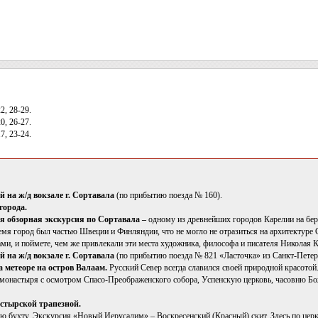
22, 28-29.
0, 26-27.
7, 23-24.
ей на ж/д вокзале г. Сортавала
(по прибытию поезда № 160).
города.
я обзорная экскурсия по Сортавала –
одному из древнейших городов Карелии на бере
ремя город был частью Швеции и Финляндии, что не могло не отразиться на архитектуре 
ми, и поймете, чем же привлекали эти места художника, философа и писателя Николая 
ей на ж/д вокзале г. Сортавала
(по прибытию поезда № 821 «Ласточка» из Санкт-Петер
 метеоре на остров Валаам.
Русский Север всегда славился своей природной красотой
монастыря с осмотром Спасо-Преображенского собора, Успенскую церковь, часовню Бо
стырской трапезной.
ю бухту. Экскурсия «Новый Иерусалим» – Воскресенский (Красный) скит. Здесь по цер