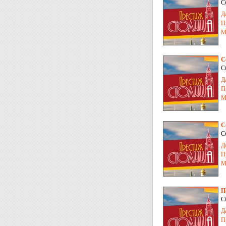
С
Д
П
М
С
С
Д
П
М
С
С
Д
П
М
П
С
Д
П