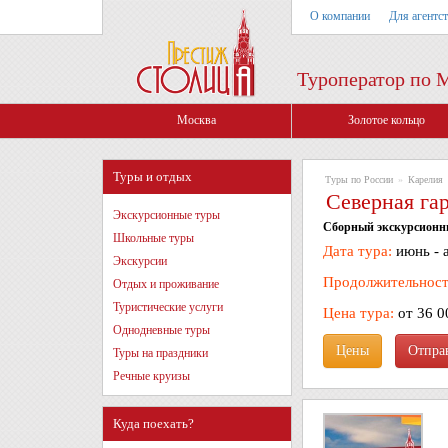
О компании
Для агентс
Туроператор по 
Москва
Золотое кольцо
Туры и отдых
Туры по России
»
Карелия
Северная гар
Экскурсионные туры
Сборный экскурсионны
Школьные туры
Дата тура:
июнь - 
Экскурсии
Продолжительност
Отдых и проживание
Туристические услуги
Цена тура:
от 36 0
Однодневные туры
Цены
Туры на праздники
Речные круизы
Куда поехать?