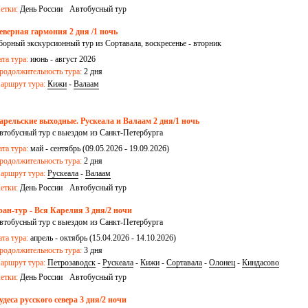
етки:
День России
Автобусный тур
еверная гармония 2 дня /1 ночь
борный экскурсионный тур из Сортавала, воскресенье - вторник
ата тура:
июнь - август 2026
родолжительность тура:
2 дня
аршрут тура:
Кижи
-
Валаам
арельские выходные. Рускеала и Валаам 2 дня/1 ночь
втобусный тур с выездом из Санкт-Петербурга
ата тура:
май - сентябрь (09.05.2026 - 19.09.2026)
родолжительность тура:
2 дня
аршрут тура:
Рускеала
-
Валаам
етки:
День России
Автобусный тур
ран-тур - Вся Карелия 3 дня/2 ночи
втобусный тур с выездом из Санкт-Петербурга
ата тура:
апрель - октябрь (15.04.2026 - 14.10.2026)
родолжительность тура:
3 дня
аршрут тура:
Петрозаводск
-
Рускеала
-
Кижи
-
Сортавала
-
Олонец
-
Киндасово
етки:
День России
Автобусный тур
удеса русского севера 3 дня/2 ночи