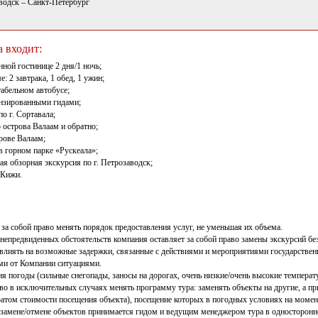
водск – Санкт-Петербург
а входит:
ной гостинице 2 дня/1 ночь;
: 2 завтрака, 1 обед, 1 ужин;
абельном автобусе;
нзированными гидами;
о г. Сортавала;
о острова Валаам и обратно;
трове Валаам;
в горном парке «Рускеала»;
я обзорная экскурсия по г. Петрозаводск;
 Кижи.
 за собой право менять порядок предоставления услуг, не уменьшая их объема.
 непредвиденных обстоятельств компания оставляет за собой право замены экскурсий 
 влиять на возможные задержки, связанные с действиями и мероприятиями государствен
ми от Компании ситуациями.
я погоды (сильные снегопады, заносы на дорогах, очень низкие/очень высокие температу
аво в исключительных случаях менять программу тура: заменять объекты на другие, а 
атом стоимости посещения объекта), посещение которых в погодных условиях на момент
 замене/отмене объектов принимается гидом и ведущим менеджером тура в односторонн