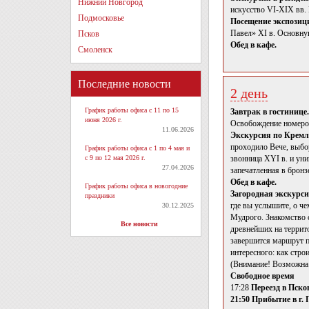
Нижний Новгород
искусство VI-XIX вв. 
Подмосковье
Посещение экспозиц
Павел» XI в. Основну
Псков
Обед в кафе.
Смоленск
Последние новости
2 день
График работы офиса с 11 по 15
Завтрак в гостинице.
июня 2026 г.
Освобождение номеров
11.06.2026
Экскурсия по Кремл
проходило Вече, выбо
График работы офиса с 1 по 4 мая и
с 9 по 12 мая 2026 г.
звонница XYI в. и уни
27.04.2026
запечатленная в бронз
Обед в кафе.
График работы офиса в новогодние
Загородная экскурси
праздники
где вы услышите, о че
30.12.2025
Мудрого. Знакомство 
Все новости
древнейших на террит
завершится маршрут п
интересного: как стро
(Внимание! Возможна 
Свободное время
17:28
Переезд в Пско
21:50 Прибытие в г.