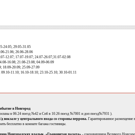
5-24.05; 29.05-31.05
.06-21.06; 26.06-28.06
.07-12.07; 17.07-19.07; 24.07-26.07;31.07-02.08
4.08-16.08; 21.08-23.08; 04.09-06.09
; 18.09-20.09; 25.09-27.09
 09.10-11.10; 16.10-18.10; 23.10-25.10; 30.10-01.11
ибытие в Новгород
осквы в 06.24 поезд №42 и Спб в 10.26 поезд №7001 и доп поезд№7931 ).
ж/д вокзале у центрального входа со стороны перрона.
Гарантированное размещение в
ить бесплатно в комнате багажа гостиницы.
нцию Новгородских владык. «Грановитая палата»
- сокровищница Великого Новгоро