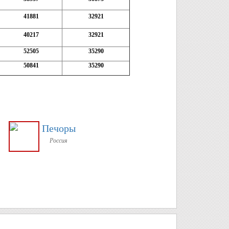
41881
32921
40217
32921
52505
35290
50841
35290
Печоры
Россия