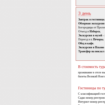
3 день
Завтрак в гостинице.
Обзорная экскурсия 
Богородицы от Пролом
Отъезд в
Изборск.
Экскурсия в музей -
Переезд в
г. Печоры.
Обед в кафе.
Экскурсия в Псково 
Трансфер на вокзал
В стоимость тур
проживание в отеле вы
билеты Великий Новгор
Гостиницы по т
С классификацией гос
Садко номер реестров
Интурист номер реест