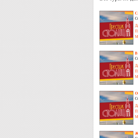
С
С
Д
П
М
В
С
Д
П
М
О
С
Д
П
М
Ж