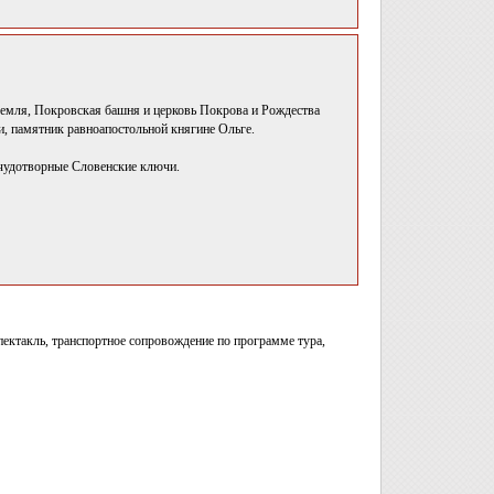
кремля, Покровская башня и церковь Покрова и Рождества
и, памятник равноапостольной княгине Ольге.
 чудотворные Словенские ключи.
спектакль, транспортное сопровождение по программе тура,