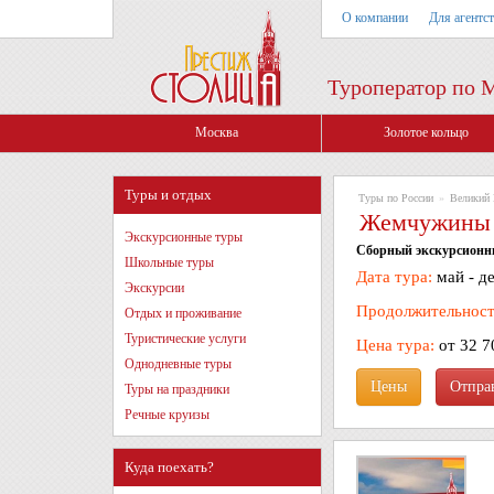
О компании
Для агентс
Туроператор по 
Москва
Золотое кольцо
Туры и отдых
Туры по России
»
Великий 
Жемчужины с
Экскурсионные туры
Сборный экскурсионн
Школьные туры
Дата тура:
май - д
Экскурсии
Продолжительност
Отдых и проживание
Туристические услуги
Цена тура:
от 32 7
Однодневные туры
Цены
Туры на праздники
Речные круизы
Куда поехать?