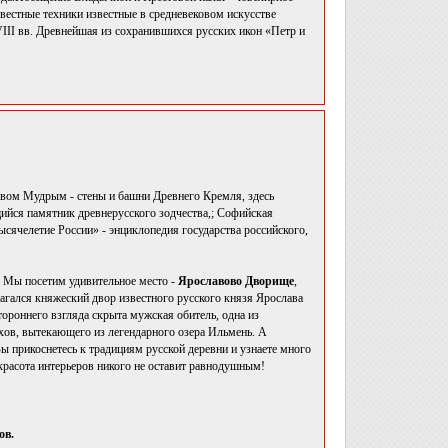
звестные техники известные в средневековом искусстве
III вв. Древнейшая из сохранившихся русских икон «Петр и
авом Мудрым - стены и башни Древнего Кремля, здесь
щийся памятник древнерусского зодчества,; Софийская
сячелетие России» - энциклопедия государства российского,
. Мы посетим удивительное место -
Ярославово Дворище
,
лагался княжеский двор известного русского князя Ярослава
ороннего взгляда скрыта мужская обитель, одна из
хов, вытекающего из легендарного озера Ильмень. А
ы прикоснетесь к традициям русской деревни и узнаете много
 красота интерьеров никого не оставит равнодушным!
ов.