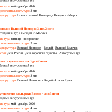
борный экскурсионный тур
ата тура:
май - декабрь 2026
родолжительность тура:
3 дня
аршрут тура:
Псков
-
Великий Новгород
-
Печоры
-
Изборск
осподин Великий Новгород 3 дня/2 ночи
втобусный тур с выездом из Москвы
ата тура:
пятница - воскресенье
родолжительность тура:
3 дня
аршрут тура:
Великий Новгород
-
Валдай
-
Вышний Волочёк
етки:
День России
День народного единства
Автобусный тур
овесть временных лет 3 дня/2 ночи
борный экскурсионный тур
ата тура:
май - декабрь 2026
родолжительность тура:
3 дня
аршрут тура:
Великий Новгород
-
Валдай
-
Старая Русса
утешествие вдоль реки Волхов 4 дня/3 ночи
борный экскурсионный тур
ата тура:
май - декабрь 2026
родолжительность тура:
4 дня