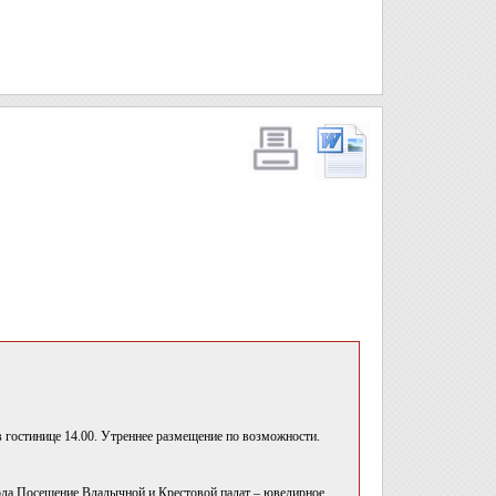
 гостинице 14.00. Утреннее размещение по возможности.
да.Посещение Владычной и Крестовой палат – ювелирное