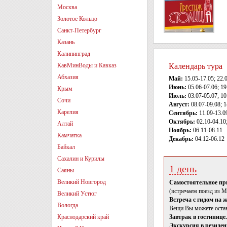
Москва
Золотое Кольцо
Санкт-Петербург
Казань
Калининград
КавМинВоды и Кавказ
Календарь тура
Абхазия
Май:
15.05-17.05; 22.0
Июнь:
05.06-07.06; 19
Крым
Июль:
03.07-05.07; 10
Сочи
Август:
08.07-09.08; 1
Карелия
Сентябрь:
11.09-13.09
Октябрь:
02.10-04.10;
Алтай
Ноябрь:
06.11-08.11
Камчатка
Декабрь:
04.12-06.12
Байкал
Сахалин и Курилы
1 день
Саяны
Великий Новгород
Самостоятельное пр
(встречаем поезд из М
Великий Устюг
Встреча с гидом на 
Вологда
Вещи Вы можете остав
Краснодарский край
Завтрак в гостинице.
Экскурсия в резиде