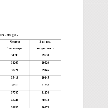
т - 600 руб .
Место в
3-ий взр.
1-м номере
на доп. месте
34393
29530
34265
29520
37721
29145
35418
29145
37913
31257
37785
31258
41241
30873
38937
30873