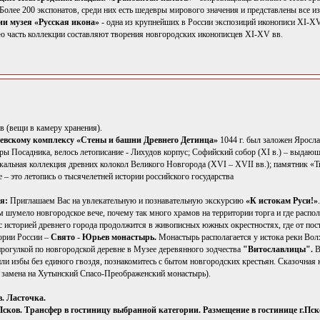
Более 200 экспонатов, среди них есть шедевры мирового значения и представлены все и
ии музея «Русская икона»
- одна из крупнейших в России экспозиций иконописи XI-XV
ю часть коллекции составляют творения новгородских иконописцев XI-XV вв.
 (вещи в камеру хранения).
евскому комплексу «Стены и башни Древнего Детинца»
1044 г. был заложен Яросл
ры Посадника, велось летописание - Лихудов корпус; Софийский собор (XI в.) – выдаю
кальная коллекция древних колокол Великого Новгорода (XVI – XVII вв.); памятник «Ты
е – это летопись о тысячелетней истории российского государства
я:
Приглашаем Вас на увлекательную и познавательную экскурсию
«К истокам Руси!»
м шумело новгородское вече, почему так много храмов на территории торга и где распо
с историей древнего города продолжится в живописных южных окрестностях, где от пост
ории России –
Свято - Юрьев монастырь.
Монастырь располагается у истока реки Вол
рогулкой по новгородской деревне в Музее деревянного зодчества
"Витославлицы".
В
или избы без единого гвоздя, познакомитесь с бытом новгородских крестьян. Сказочная
замена на Хутынский Спасо-Преображенский монастырь).
в. Ласточка.
 Псков. Трансфер в гостиницу выбранной категории. Размещение в гостинице г.Пск