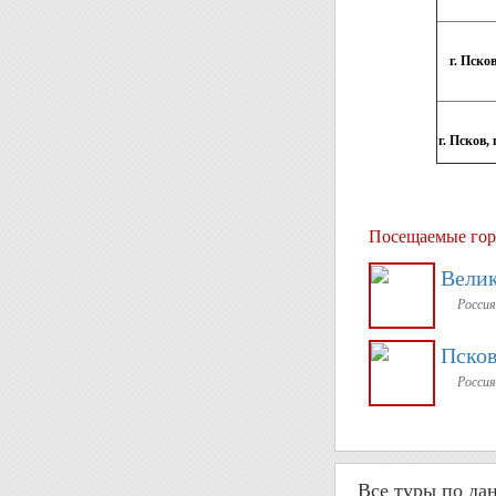
г. Псков
г. Псков,
Посещаемые гор
Велик
Россия
Пско
Россия
Все туры по да