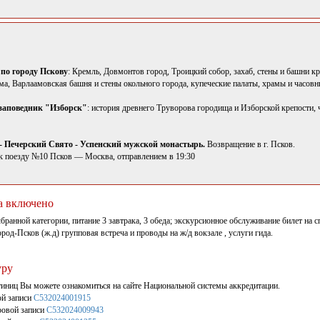
по городу Пскову
: Кремль, Довмонтов город, Троицкий собор, захаб, стены и башни 
а, Варлаамовская башня и стены окольного города, купеческие палаты, храмы и часовн
 заповедник "Изборск"
: история древнего Труворова городища и Изборской крепости,
- Печерский Свято - Успенский мужской монастырь.
Возвращение в г. Псков.
к поезду №10 Псков — Москва, отправлением в 19:30
а включено
бранной категории, питание 3 завтрака, 3 обеда; экскурсионное обслуживание билет на 
од-Псков (ж.д) групповая встреча и проводы на ж/д вокзале , услуги гида.
уру
тиниц Вы можете ознакомиться на сайте Национальной системы аккредитации.
ой записи
С532024001915
ровой записи
С532024009943