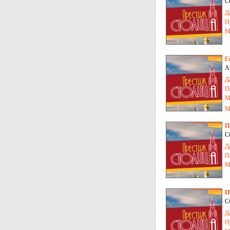
С
Д
П
М
Г
А
Д
П
М
М
П
С
Д
П
М
П
С
Д
П