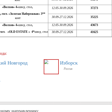
конт
«Волхов» 4
«
швед. стол
,
12.05-30.09.2026
37273
, гост.
«Золотая Набережная»
3
**
30.09-27.12.2026
35225
конт
«Волхов» 4
«
швед. стол
,
12.05-30.09.2026
43673
 гост.
«
OLD ESTATE
» 4*
швед. стол
30.09-27.12.2026
41625
ода:
ий Новгород
Изборск
Россия
в
нному направлению: