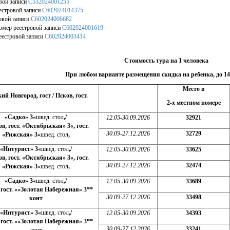
вой записи
С532024001255
естровой записи
С602024014375
овой записи
С602024006682
омер реестровой записи
С602024001619
естровой записи
С602024003414
Стоимость тура на 1 человека
При любом варианте размещения скидка на ребенка, до 14ле
Место в
ий Новгород, гост / Псков, гост.
2-х местном номере
«Садко» 3
«
швед. стол
,
/
12.05-30.09.2026
32921
ов, гост. «Октябрьская» 3
«
, гост.
30.09-27.12.2026
32729
«Рижская» 3
«
швед. стол
,
«Интурист» 3
«
швед. стол
,
/
12.05-30.09.2026
33625
ов, гост. «Октябрьская» 3
«
, гост.
30.09-27.12.2026
32474
«Рижская» 3
«
швед. стол
,
«Садко» 3
«
швед. стол
,
/
12.05-30.09.2026
33689
 гост. «
«Золотая Набережная» 3**
30.09-27.12.2026
33498
конт
«Интурист» 3
«
швед. стол
,
/
12.05-30.09.2026
34393
 гост. «
«Золотая Набережная» 3**
30.09-27.12.2026
33241