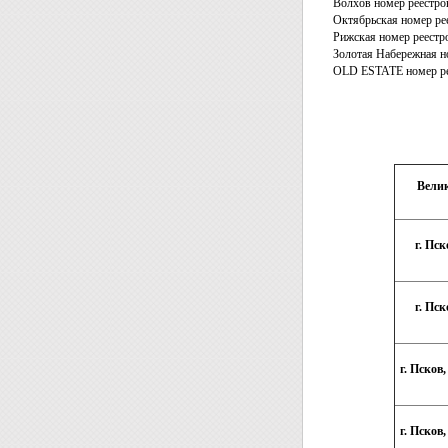
Волхов номер реестро
Октябрьская номер ре
Рижская номер реестр
Золотая Набережная н
OLD ESTATE номер ре
Велик
г. Пск
г. Пск
г. Псков,
г. Псков,