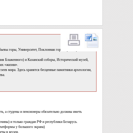
ьевы горы, Университет, Поклонная гора, Храм Христа
лия Блаженного) и Казанский соборы, Исторический музей,
 их «жизни».
еев мира. Здесь хранятся бесценные памятники археологии,
тва.
ть, а студены и пенсионеры обязательно должны иметь
чины) и только граждан РФ и республики Беларусь.
 платформы у большого экрана)
еты в музеи.