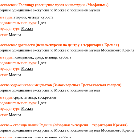
осковский Голливуд (посещение музея киностудии «Мосфильм»)
борные однодневные экскурсии по Москве с посещением музеев
ата тура:
вторник, четверг, суббота
родолжительность тура:
1 день
аршрут тура:
Москва
етки:
Москва
осковские древности (пеш.экскурсия по центру + территория Кремля)
борные однодневные экскурсии по Москве с посещением музеев Московского Кремля
ата тура:
понедельник, среда, пятница, суббота
родолжительность тура:
1 день
аршрут тура:
Москва
етки:
Москва
осква художников и меценатов (Замоскворечье+Третьяковская галерея)
борные однодневные экскурсии по Москве с посещением музеев
ата тура:
среда, пятница, воскресенье
родолжительность тура:
1 день
аршрут тура:
Москва
етки:
Москва
осква – столица нашей Родины (обзорная экскурсия + территория Кремля)
борные однодневные экскурсии по Москве с посещением музеев Московского Кремля
ата тура:
понедельник, среда, пятница, суббота