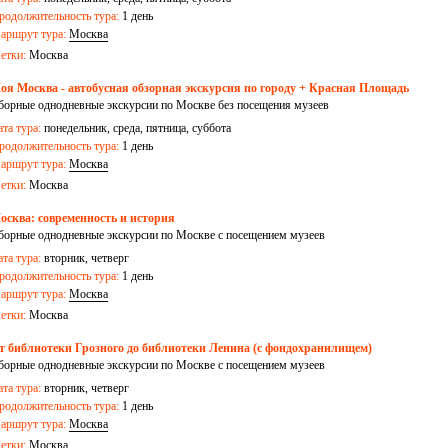
родолжительность тура:
1 день
аршрут тура:
Москва
етки:
Москва
оя Москва - автобусная обзорная экскурсия по городу + Красная Площадь
борные однодневные экскурсии по Москве без посещения музеев
ата тура:
понедельник, среда, пятница, суббота
родолжительность тура:
1 день
аршрут тура:
Москва
етки:
Москва
осква: современность и история
борные однодневные экскурсии по Москве с посещением музеев
ата тура:
вторник, четверг
родолжительность тура:
1 день
аршрут тура:
Москва
етки:
Москва
т библиотеки Грозного до библиотеки Ленина (с фондохранилищем)
борные однодневные экскурсии по Москве с посещением музеев
ата тура:
вторник, четверг
родолжительность тура:
1 день
аршрут тура:
Москва
етки:
Москва