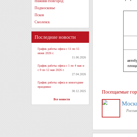
Нижний Новгород
Подмосковье
Псков
Смоленск
Последние новости
График работы офиса с 11 по 15
июня 2026 г.
11.06.2026
автоб
площ
График работы офиса с 1 по 4 мая и
с 9 по 12 мая 2026 г.
27.04.2026
График работы офиса в новогодние
праздники
30.12.2025
Посещаемые гор
Все новости
Моск
Россия