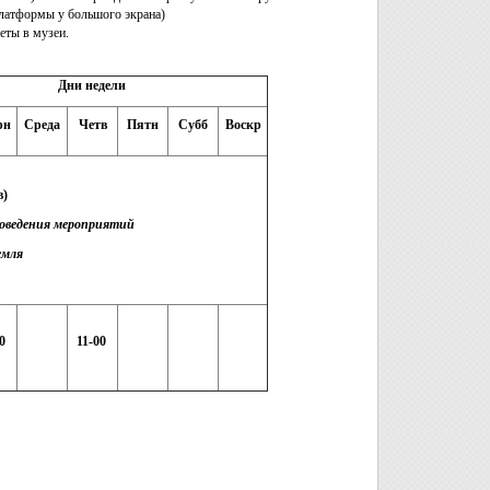
 платформы у большого экрана)
еты в музеи.
Дни недели
рн
Среда
Четв
Пятн
Субб
Воскр
в)
роведения мероприятий
емля
0
11-00