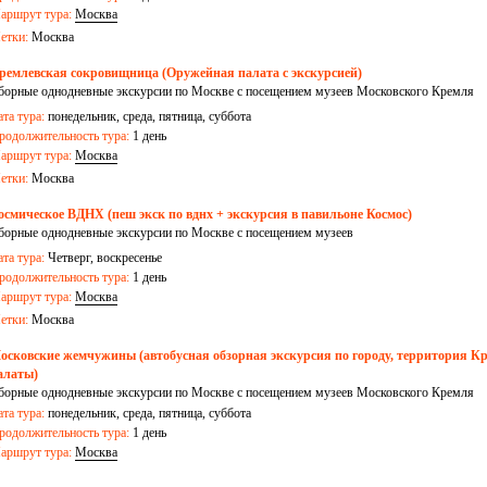
аршрут тура:
Москва
етки:
Москва
ремлевская сокровищница (Оружейная палата с экскурсией)
борные однодневные экскурсии по Москве с посещением музеев Московского Кремля
ата тура:
понедельник, среда, пятница, суббота
родолжительность тура:
1 день
аршрут тура:
Москва
етки:
Москва
осмическое ВДНХ (пеш экск по вднх + экскурсия в павильоне Космос)
борные однодневные экскурсии по Москве с посещением музеев
ата тура:
Четверг, воскресенье
родолжительность тура:
1 день
аршрут тура:
Москва
етки:
Москва
осковские жемчужины (автобусная обзорная экскурсия по городу, территория К
алаты)
борные однодневные экскурсии по Москве с посещением музеев Московского Кремля
ата тура:
понедельник, среда, пятница, суббота
родолжительность тура:
1 день
аршрут тура:
Москва