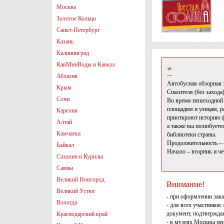
Москва
Золотое Кольцо
Санкт-Петербург
Казань
Калининград
КавМинВоды и Кавказ
*
Абхазия
Автобусная обзорная 
Крым
Спасителя (без захода)
Сочи
Во время пешеходной 
площадям и улицам, р
Карелия
приоткроют историю ф
Алтай
а также вы полюбуете
Камчатка
библиотеки страны.
Продолжительность – 4
Байкал
Начало – вторник и че
Сахалин и Курилы
Саяны
Великий Новгород
Внимание!
Великий Устюг
- при оформлении зака
Вологда
- для всех участников
документ, подтвержда
Краснодарский край
- в музеях Москвы пе