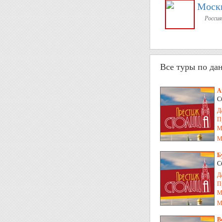
Моск
Россия
Все туры по да
А
С
Д
П
М
М
Б
С
Д
П
М
М
В