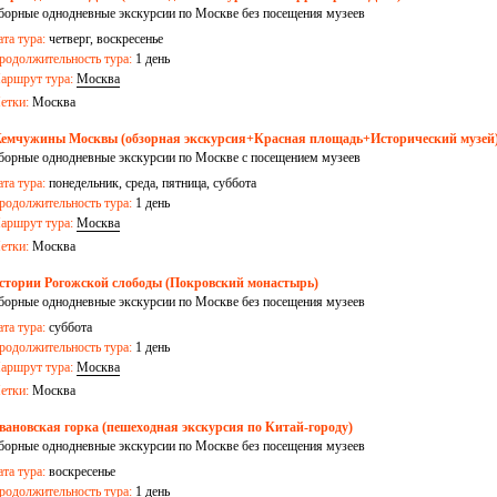
борные однодневные экскурсии по Москве без посещения музеев
ата тура:
четверг, воскресенье
родолжительность тура:
1 день
аршрут тура:
Москва
етки:
Москва
емчужины Москвы (обзорная экскурсия+Красная площадь+Исторический музей
борные однодневные экскурсии по Москве с посещением музеев
ата тура:
понедельник, среда, пятница, суббота
родолжительность тура:
1 день
аршрут тура:
Москва
етки:
Москва
стории Рогожской слободы (Покровский монастырь)
борные однодневные экскурсии по Москве без посещения музеев
ата тура:
суббота
родолжительность тура:
1 день
аршрут тура:
Москва
етки:
Москва
вановская горка (пешеходная экскурсия по Китай-городу)
борные однодневные экскурсии по Москве без посещения музеев
ата тура:
воскресенье
родолжительность тура:
1 день