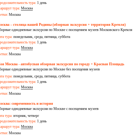
родолжительность тура:
1 день
аршрут тура:
Москва
етки:
Москва
осква – столица нашей Родины (обзорная экскурсия + территория Кремля)
борные однодневные экскурсии по Москве с посещением музеев Московского Кремля
ата тура:
понедельник, среда, пятница, суббота
родолжительность тура:
1 день
аршрут тура:
Москва
етки:
Москва
оя Москва - автобусная обзорная экскурсия по городу + Красная Площадь
борные однодневные экскурсии по Москве без посещения музеев
ата тура:
понедельник, среда, пятница, суббота
родолжительность тура:
1 день
аршрут тура:
Москва
етки:
Москва
осква: современность и история
борные однодневные экскурсии по Москве с посещением музеев
ата тура:
вторник, четверг
родолжительность тура:
1 день
аршрут тура:
Москва
етки:
Москва