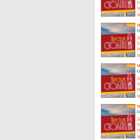
П
М
М
М
С
Д
П
М
М
М
С
Д
П
М
М
М
С
Д
П
М
М