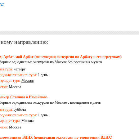
ва
нному направлению:
х, Арбат, мой Арбат (пешеходная экскурсия по Арбату и его переулкам)
борные однодневные экскурсии по Москве без посещения музеев
ата тура:
четверг
родолжительность тура:
1 день
аршрут тура:
Москва
етки:
Москва
ункер Сталина в Измайлово
борные однодневные экскурсии по Москве с посещением музеев
ата тура:
суббота
родолжительность тура:
1 день
аршрут тура:
Москва
етки:
Москва
озрожденная ВДНХ (пешеходная экскурсия по территории ВДНХ)