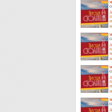
М
С
Д
П
М
М
М
С
Д
П
М
М
М
С
Д
П
М
М
М
С
Д