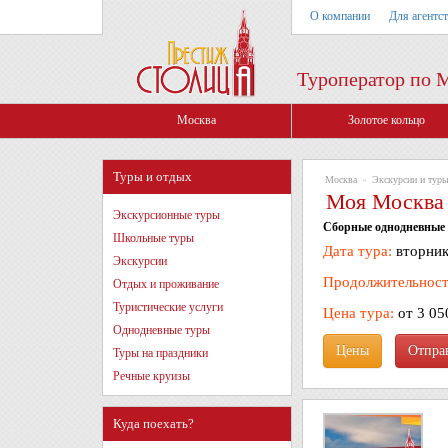
О компании
Для агентс
Туроператор по 
Москва
Золотое кольцо
Туры и отдых
Москва
»
Экскурсии и туры
Моя Москва -
Экскурсионные туры
Сборные однодневные 
Школьные туры
Дата тура:
вторник
Экскурсии
Продолжительност
Отдых и проживание
Туристические услуги
Цена тура:
от 3 05
Однодневные туры
Цены
Туры на праздники
Речные круизы
Куда поехать?