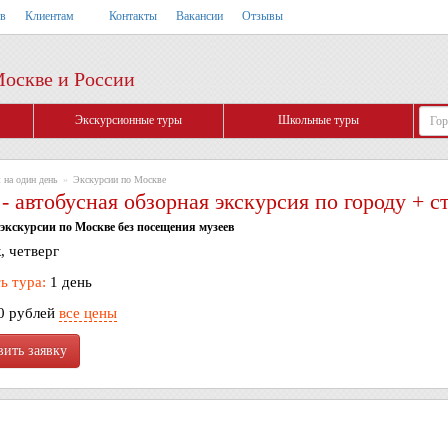
тв
Клиентам
Контакты
Вакансии
Отзывы
Москве и России
Экскурсионные туры
Школьные туры
 на один день
»
Экскурсии по Москве
 автобусная обзорная экскурсия по городу + с
экскурсии по Москве без посещения музеев
, четверг
ь тура:
1 день
0 рублей
все цены