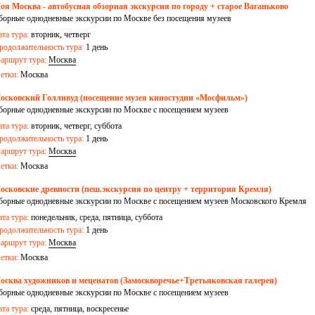
оя Москва - автобусная обзорная экскурсия по городу + старое Ваганьково
борные однодневные экскурсии по Москве без посещения музеев
ата тура:
вторник, четверг
родолжительность тура:
1 день
аршрут тура:
Москва
етки:
Москва
осковский Голливуд (посещение музея киностудии «Мосфильм»)
борные однодневные экскурсии по Москве с посещением музеев
ата тура:
вторник, четверг, суббота
родолжительность тура:
1 день
аршрут тура:
Москва
етки:
Москва
осковские древности (пеш.экскурсия по центру + территория Кремля)
борные однодневные экскурсии по Москве с посещением музеев Московского Кремля
ата тура:
понедельник, среда, пятница, суббота
родолжительность тура:
1 день
аршрут тура:
Москва
етки:
Москва
осква художников и меценатов (Замоскворечье+Третьяковская галерея)
борные однодневные экскурсии по Москве с посещением музеев
ата тура:
среда, пятница, воскресенье