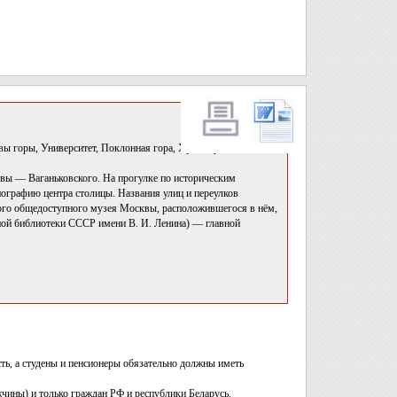
вы горы, Университет, Поклонная гора, Храм Христа
вы — Ваганьковского. На прогулке по историческим
ографию центра столицы. Названия улиц и переулков
вого общедоступного музея Москвы, расположившегося в нём,
ной библиотеки СССР имени В. И. Ленина) — главной
ть, а студены и пенсионеры обязательно должны иметь
чины) и только граждан РФ и республики Беларусь.