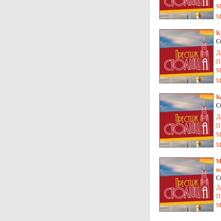
М
М
К
С
Д
П
М
М
К
С
Д
П
М
М
М
п
С
Д
П
М