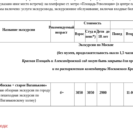
е указано иное место встречи): на платформе ст. метро «Площадь Революции» (в центре
ммы включено: услуги экскурсовода, экскурсионное обслуживание, включая входные бил
Стоимость
Рекомендуемый
Название экскурсии
Студ и
Дети
до
возраст
Взрос
Понед
Вто
пенс
*)
18 лет
Экскурсии по Москве
(без музеев, продолжительность около 1,5 часо
Красная Площадь и Александровский сад могут быть закрыты для п
и по распоряжению комендатуры Московского Кр
Москва + старое Ваганьково»
ная обзорная экскурсия по городу
6+
3050
3050
2900
11-0
 пешеходная экскурсия по
Ваганьковскому холму)
ода: