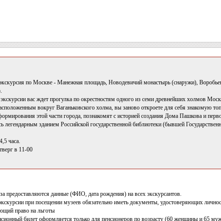
экскурсия по Москве - Манежная площадь, Новодевичий монастырь (снаружи), Воробье
.
экскурсии вас ждет прогулка по окрестностям одного из семи древнейших холмов Моск
асположенным вокруг Ваганьковского холма, вы заново откроете для себя знакомую топ
ормирования этой части города, познакомят с историей создания Дома Пашкова и пер
сь легендарным зданием Российской государственной библиотеки (бывшей Государствен
,5 часа.
тверг в 11-00
за предоставляются данные (ФИО, дата рождения) на всех экскурсантов.
 экскурсии при посещении музеев обязательно иметь документы, удостоверяющих личнос
ющий право на льготы
нсионный билет оформляется только для пенсионеров по возрасту (60 женщины и 65 муж