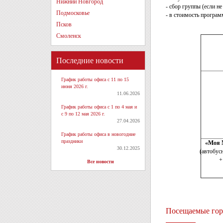
Нижний Новгород
- сбор группы (если н
Подмосковье
- в стоимость програ
Псков
Смоленск
Последние новости
График работы офиса с 11 по 15
июня 2026 г.
11.06.2026
График работы офиса с 1 по 4 мая и
с 9 по 12 мая 2026 г.
27.04.2026
График работы офиса в новогодние
праздники
«Моя 
30.12.2025
(автобус
+
Все новости
Посещаемые гор