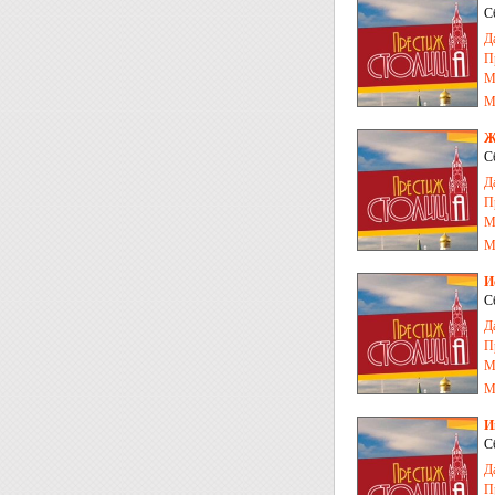
С
Д
П
М
М
Ж
С
Д
П
М
М
И
С
Д
П
М
М
И
С
Д
П