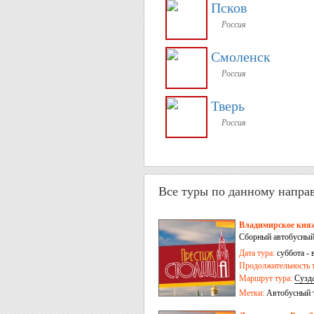
Псков
Россия
Смоленск
Россия
Тверь
Россия
Все туры по данному напра
Владимирское княж
Сборный автобусный
Дата тура:
суббота - 
Продолжительность т
Маршрут тура:
Сузд
Метки:
Автобусный 