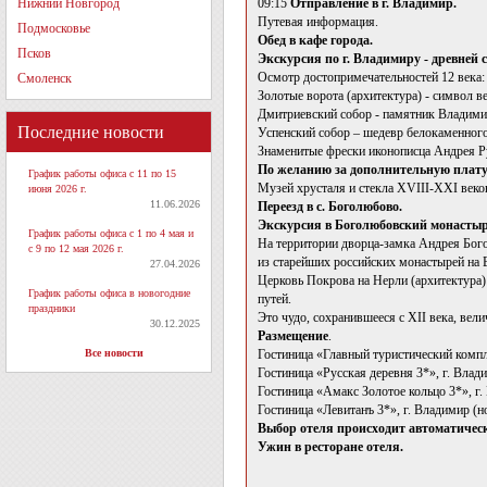
Нижний Новгород
09:15
Отправление в г. Владимир.
Путевая информация.
Подмосковье
Обед в кафе города.
Псков
Экскурсия по г. Владимиру - древней 
Осмотр достопримечательностей 12 века:
Смоленск
Золотые ворота (архитектура) - символ 
Дмитриевский собор - памятник Владими
Последние новости
Успенский собор – шедевр белокаменного
Знаменитые фрески иконописца Андрея Р
По желанию за дополнительную плату
График работы офиса с 11 по 15
Музей хрусталя и стекла XVIII-XXI веков
июня 2026 г.
11.06.2026
Переезд в с. Боголюбово.
Экскурсия в Боголюбовский монастыр
График работы офиса с 1 по 4 мая и
На территории дворца-замка Андрея Бого
с 9 по 12 мая 2026 г.
из старейших российских монастырей на 
27.04.2026
Церковь Покрова на Нерли (архитектура)
График работы офиса в новогодние
путей.
праздники
Это чудо, сохранившееся с ХII века, вел
30.12.2025
Размещение
.
Все новости
Гостиница «Главный туристический компле
Гостиница «Русская деревня 3*», г. Влад
Гостиница «Амакс Золотое кольцо 3*», г
Гостиница «Левитанъ 3*», г. Владимир (
Выбор отеля происходит автоматически
Ужин в ресторане отеля.