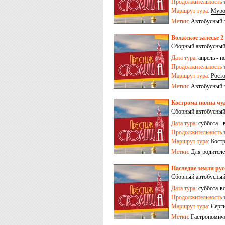
Продолжительность т
Маршрут тура:
Мур
Метки:
Автобусный 
Волжское залесье 2
Сборный автобусный
Дата тура:
апрель - н
Продолжительность т
Маршрут тура:
Рост
Метки:
Автобусный 
Кострома полна чуд
Сборный автобусный
Дата тура:
суббота - 
Продолжительность т
Маршрут тура:
Кост
Метки:
Для родителе
Наследие земли рус
Сборный автобусный
Дата тура:
суббота-во
Продолжительность т
Маршрут тура:
Серг
Метки:
Гастрономич