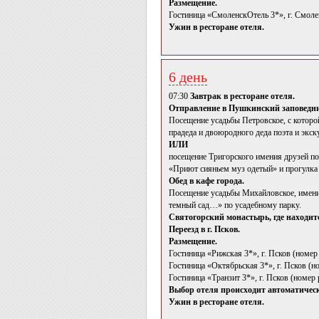
Размещение.
Гостиница «СмоленскОтель 3*», г. Смоле
Ужин в ресторане отеля.
6 день
07:30
Завтрак в ресторане отеля.
Отправление в Пушкинский заповедн
Посещение усадьбы Петровское, с котор
прадеда и двоюродного деда поэта и экс
ИЛИ
посещение Тригорского имения друзей по
«Приют сияньем муз одетый» и прогулка 
Обед в кафе города.
Посещение усадьбы Михайловское, имени
темный сад…» по усадебному парку.
Святогорский монастырь, где находи
Переезд в г. Псков.
Размещение.
Гостиница «Рижская 3*», г. Псков (номер
Гостиница «Октябрьская 3*», г. Псков (н
Гостиница «Транзит 3*», г. Псков (номер
Выбор отеля происходит автоматически
Ужин в ресторане отеля.