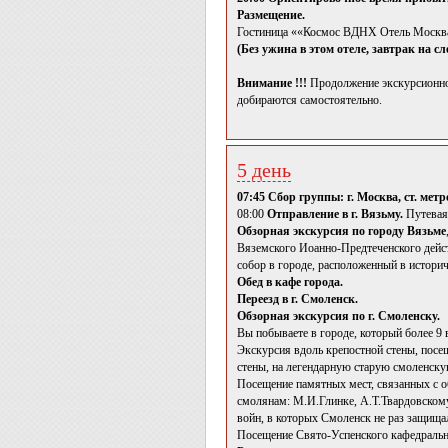
Размещение.
Гостиница ««Космос ВДНХ Отель Москва
(Без ужина в этом отеле, завтрак на 
Внимание !!!
Продолжение экскурсионной
добираются самостоятельно.
5 день
07:45 Сбор группы: г. Москва, ст. ме
08:00
Отправление в г. Вязьму.
Путевая
Обзорная экскурсия по городу Вязьме
Вяземского Иоанно-Предтеченского дейс
собор в городе, расположенный в историч
Обед в кафе города.
Переезд в г. Смоленск.
Обзорная экскурсия по г. Смоленску.
Вы побываете в городе, который более 9 в
Экскурсия вдоль крепостной стены, посе
стены, на легендарную старую смоленску
Посещение памятных мест, связанных с о
смолянам: М.И.Глинке, А.Т.Твардовскому
войн, в которых Смоленск не раз защища
Посещение Свято-Успенского кафедрально