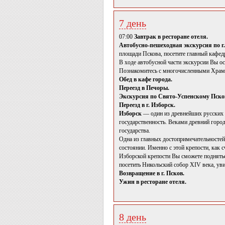
7 день
07:00
Завтрак в ресторане отеля.
Автобусно-пешеходная экскурсия по г
площади Пскова, посетите главный кафе
В ходе автобусной части экскурсии Вы о
Познакомитесь с многочисленными Храма
Обед в кафе города.
Переезд в Печоры.
Экскурсия по Свято-Успенскому Пско
Переезд в г. Изборск.
Изборск
— один из древнейших русских г
государственность. Веками древний горо
государства.
Одна из главных достопримечательностей
состоянии. Именно с этой крепости, как 
Изборской крепости Вы сможете поднятьс
посетить Никольский собор XIV века, ув
Возвращение в г. Псков.
Ужин в ресторане отеля.
8 день