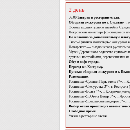
2 день
08:00
Завтрак в ресторане отеля.
Обзорная экскурсия по г. Суздалю
- г
Осмотр архитектурного ансамбля Суздал
Покровский монастырь (со смотровой пло
По желанию за дополнительную плату
Спасо-Ефимиев монастырь с концертом к
Пожарского — выдающегося русского по
Музей Деревянного зодчества с уникальн
другими постройками, перевезенными из 
Обед в кафе города.
Переезд в г. Кострому.
Путевая обзорная экскурсия в г. Ивано
Размещение.
Гостиница «Сусанин Парк-отель 3*», г. К
Гостиница «Снегурочка 3*», г. Кострома 
Гостиница «Волга 4*», г. Кострома (номе
Гостиница «ЯрОтель Центр 3*», г. Яросл
Гостиница «Ярославское подворье 3*», г.
Выбор отеля происходит автоматически
Свободное время.
Ужин в ресторане отеля.