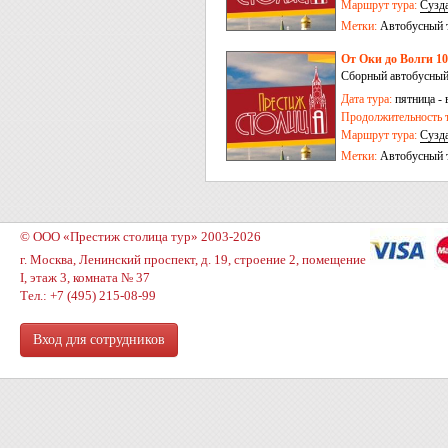
Маршрут тура:
Сузд
Залесский
-
Псков
-
В
Метки:
Автобусный 
От Оки до Волги 10
Сборный автобусный
Дата тура:
пятница - 
Продолжительность т
Маршрут тура:
Сузд
Гусь Хрустальный
-
Метки:
Автобусный 
Иваново
© ООО «Престиж столица тур» 2003-2026
г. Москва, Ленинский проспект, д. 19, строение 2, помещение
I, этаж 3, комната № 37
Тел.: +7 (495) 215-08-99
Вход для сотрудников