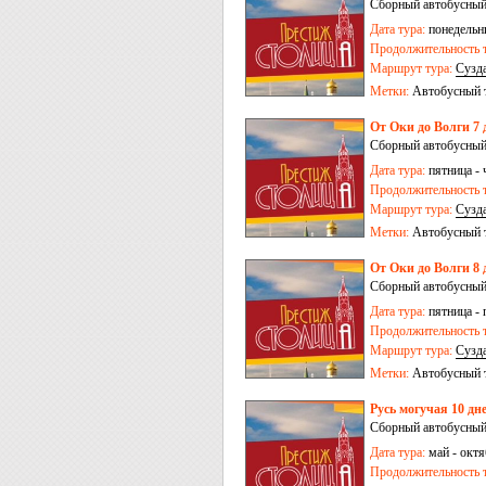
Сборный автобусный
Дата тура:
понедельни
Продолжительность т
Маршрут тура:
Сузд
Сергиев Посад
-
Пер
Метки:
Автобусный 
От Оки до Волги 7 
Сборный автобусный
Дата тура:
пятница - 
Продолжительность т
Маршрут тура:
Сузд
Сергиев Посад
-
Пер
Метки:
Автобусный 
От Оки до Волги 8 
Сборный автобусный
Дата тура:
пятница - 
Продолжительность т
Маршрут тура:
Сузд
Сергиев Посад
-
Пер
Метки:
Автобусный 
Русь могучая 10 дне
Сборный автобусный 
Дата тура:
май - октя
Продолжительность т