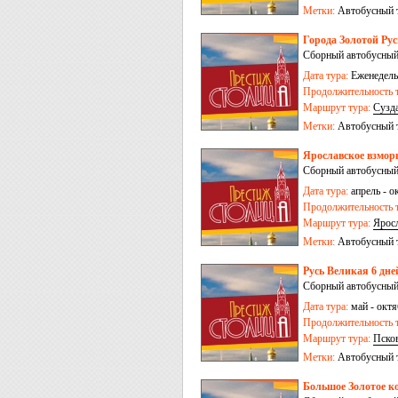
Иваново
Метки:
Автобусный 
Города Золотой Рус
Сборный автобусный
Дата тура:
Еженедельн
Продолжительность т
Маршрут тура:
Сузд
Переславль-Залесски
Метки:
Автобусный 
Ярославское взморь
Сборный автобусный
Дата тура:
апрель - о
Продолжительность т
Маршрут тура:
Ярос
Метки:
Автобусный 
Русь Великая 6 дне
Сборный автобусный
Дата тура:
май - октя
Продолжительность т
Маршрут тура:
Пско
Метки:
Автобусный 
Большое Золотое ко