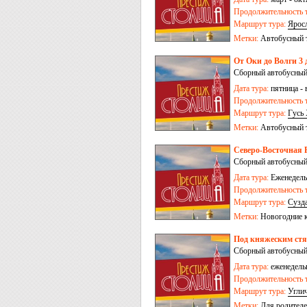
Продолжительность т
Маршрут тура:
Ярос
Метки:
Автобусный 
От Оки до Волги 3 
Сборный автобусный
Дата тура:
пятница - 
Продолжительность т
Маршрут тура:
Гусь
Метки:
Автобусный 
Северо-Восточная Р
Сборный автобусный
Дата тура:
Еженедельн
Продолжительность т
Маршрут тура:
Сузд
Метки:
Новогодние 
Под княжеским стя
Сборный автобусный
Дата тура:
еженедельн
Продолжительность т
Маршрут тура:
Угли
Метки:
Для родителе