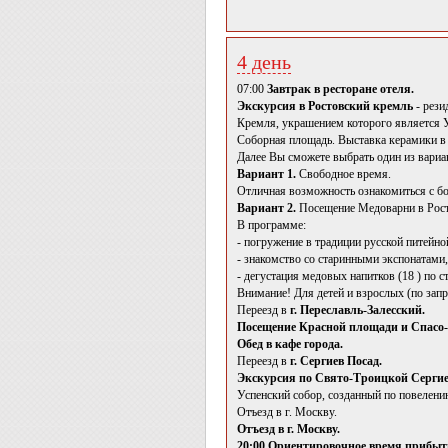
4 день
07:00
Завтрак в ресторане отеля.
Экскурсия в Ростовский кремль
- рез
Кремля, украшением которого является У
Соборная площадь. Выставка керамики в
Далее Вы сможете выбрать один из вариа
Вариант 1.
Свободное время.
Отличная возможность ознакомиться с бо
Вариант 2.
Посещение Медоварни в Рост
В программе:
- погружение в традиции русской питейно
- знакомство со старинными экспонатами,
- дегустация медовых напитков (18 ) по
Внимание! Для детей и взрослых (по запр
Переезд в
г. Переславль-Залесский.
Посещение Красной площади и Спасо-
Обед в кафе города.
Переезд в
г. Сергиев Посад.
Экскурсия по Свято-Троицкой Сергие
Успенский собор, созданный по повелению
Отъезд в г. Москву.
Отъезд в г. Москву.
20:00 Ориентировочное время прибыти