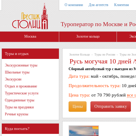
О компании
Для агентств
Клиентам
Туроператор по Москве и Ро
Москва
Золотое кольцо
Экс
Туры и отдых
Золотое Кольцо
»
Туры по России
»
Туры по Зол
Русь могучая 10 дней /
Экскурсионные туры
Сборный автобусный тур с выездом из М
Школьные туры
Дата тура:
май - октябрь, понедел
Экскурсии
Продолжительность тура:
10 дне
Отдых и проживание
Туристические услуги
Цена тура:
от 70 790 рублей
все 
Однодневные туры
Цены
Туры на праздники
Речные круизы
Куда поехать?