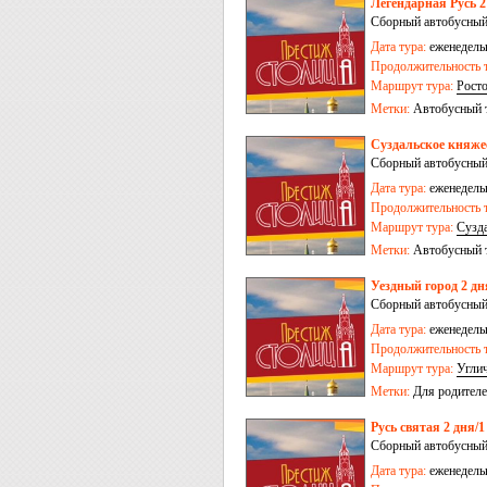
Легендарная Русь 2
Сборный автобусный
Дата тура:
еженедельн
Продолжительность т
Маршрут тура:
Рост
Метки:
Автобусный 
Суздальское княжес
Сборный автобусный
Дата тура:
еженедельн
Продолжительность т
Маршрут тура:
Сузд
Метки:
Автобусный 
Уездный город 2 дн
Сборный автобусный
Дата тура:
еженедельн
Продолжительность т
Маршрут тура:
Угли
Метки:
Для родителе
Русь святая 2 дня/1
Сборный автобусный
Дата тура:
еженедельн