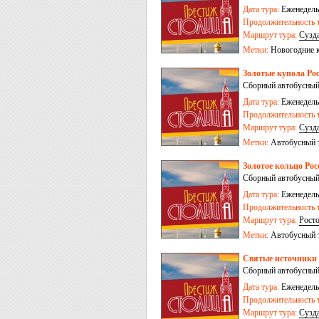
Дата тура:
Еженедельн
Продолжительность т
Маршрут тура:
Сузд
Залесский
Метки:
Новогодние 
Золотые купола Рос
Сборный автобусный
Дата тура:
Еженедельн
Продолжительность т
Маршрут тура:
Сузд
Залесский
-
Иваново
Метки:
Автобусный 
Золотое кольцо Рос
Сборный автобусный
Дата тура:
Еженедельн
Продолжительность т
Маршрут тура:
Рост
Метки:
Автобусный 
Святые источники Р
Сборный автобусный
Дата тура:
Еженедельн
Продолжительность т
Маршрут тура:
Сузд