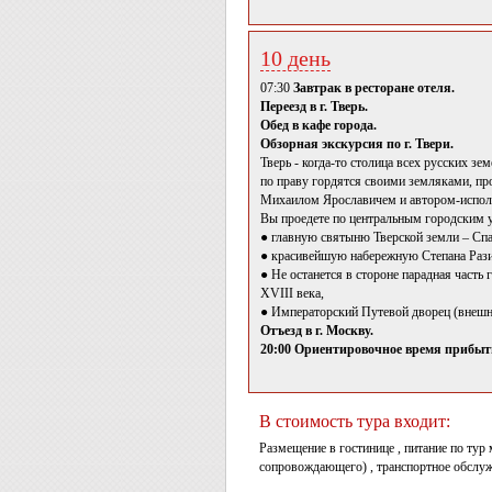
10 день
07:30
Завтрак в ресторане отеля.
Переезд в г. Тверь.
Обед в кафе города.
Обзорная экскурсия по г. Твери.
Тверь - когда-то столица всех русских з
по праву гордятся своими земляками, п
Михаилом Ярославичем и автором-испол
Вы проедете по центральным городским 
● главную святыню Тверской земли – Сп
● красивейшую набережную Степана Рази
● Не останется в стороне парадная часть
XVIII века,
● Императорский Путевой дворец (внешни
Отъезд в г. Москву.
20:00 Ориентировочное время прибыти
В стоимость тура входит:
Размещение в гостинице , питание по тур
сопровождающего) , транспортное обслу