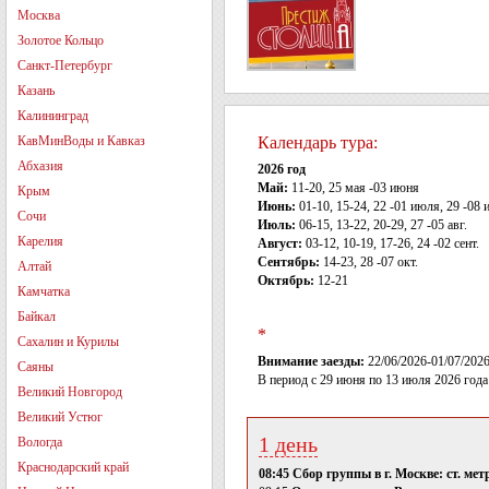
Москва
Золотое Кольцо
Санкт-Петербург
Казань
Калининград
КавМинВоды и Кавказ
Календарь тура:
Абхазия
2026 год
Май:
11-20, 25 мая -03 июня
Крым
Июнь:
01-10, 15-24, 22 -01 июля, 29 -08
Сочи
Июль:
06-15, 13-22, 20-29, 27 -05 авг.
Карелия
Август:
03-12, 10-19, 17-26, 24 -02 сент.
Сентябрь:
14-23, 28 -07 окт.
Алтай
Октябрь:
12-21
Камчатка
Байкал
*
Сахалин и Курилы
Внимание заезды:
22/06/2026-01/07/2026
Саяны
В период с 29 июня по 13 июля 2026 года
Великий Новгород
Великий Устюг
1 день
Вологда
Краснодарский край
08:45 Сбор группы в г. Москве: ст. м