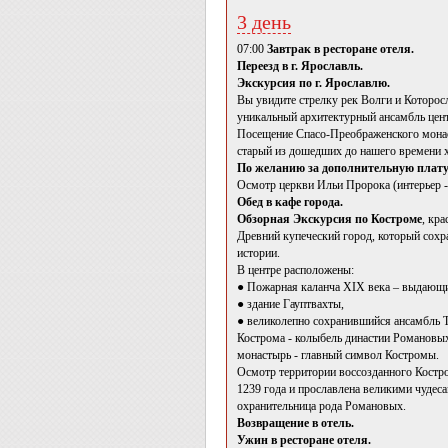
3 день
07:00
Завтрак в ресторане отеля.
Переезд в г. Ярославль.
Экскурсия по г. Ярославлю.
Вы увидите стрелку рек Волги и Которос
уникальный архитектурный ансамбль це
Посещение Спасо-Преображенского монас
старый из дошедших до нашего времени 
По желанию за дополнительную плату
Осмотр церкви Ильи Пророка (интерьер -
Обед в кафе города.
Обзорная Экскурсия по Костроме
, кр
Древний купеческий город, который сохр
истории.
В центре расположены:
● Пожарная каланча XIX века – выдающи
● здание Гауптвахты,
● великолепно сохранившийся ансамбль Т
Кострома - колыбель династии Романовы
монастырь - главный символ Костромы.
Осмотр территории воссозданного Костро
1239 года и прославлена великими чудес
охранительница рода Романовых.
Возвращение в отель.
Ужин в ресторане отеля.