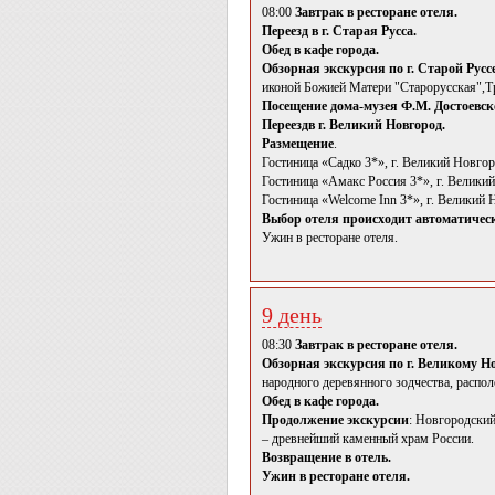
08:00
Завтрак в ресторане отеля.
Переезд в г. Старая Русса.
Обед в кафе города.
Обзорная экскурсия по г. Старой Русс
иконой Божией Матери "Старорусская",Тр
Посещение дома-музея Ф.М. Достоевск
Переездв г. Великий Новгород.
Размещение
.
Гостиница «Садко 3*», г. Великий Новго
Гостиница «Амакс Россия 3*», г. Велики
Гостиница «Welcome Inn 3*», г. Великий
Выбор отеля происходит автоматически
Ужин в ресторане отеля.
9 день
08:30
Завтрак в ресторане отеля.
Обзорная экскурсия по г. Великому Н
народного деревянного зодчества, распо
Обед в кафе города.
Продолжение экскурсии
: Новгородский
– древнейший каменный храм России.
Возвращение в отель.
Ужин в ресторане отеля.