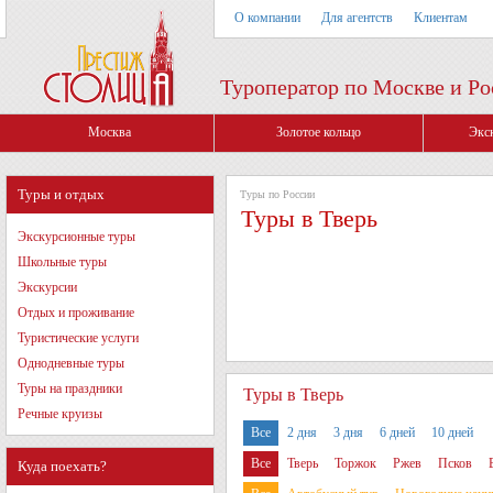
О компании
Для агентств
Клиентам
Туроператор по Москве и Ро
Москва
Золотое кольцо
Экс
Туры и отдых
Туры по России
Туры в Тверь
Экскурсионные туры
Школьные туры
Экскурсии
Отдых и проживание
Туристические услуги
Однодневные туры
Туры на праздники
Туры в Тверь
Речные круизы
Все
2 дня
3 дня
6 дней
10 дней
Все
Тверь
Торжок
Ржев
Псков
Куда поехать?
Ростов Великий
Ярославль
Кострома