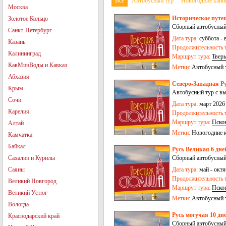
Все
Автобусный тур
Новогодние кани
Москва
Историческое путеш
Золотое Кольцо
Сборный автобусный
Санкт-Петербург
Дата тура:
суббота - 
Казань
Продолжительность т
Калининград
Маршрут тура:
Тверь
КавМинВоды и Кавказ
Метки:
Автобусный 
Абхазия
Северо-Западная Ру
Крым
Автобусный тур с в
Сочи
Дата тура:
март 2026 
Карелия
Продолжительность т
Маршрут тура:
Пско
Алтай
Метки:
Новогодние 
Камчатка
Байкал
Русь Великая 6 дне
Сахалин и Курилы
Сборный автобусный
Саяны
Дата тура:
май - октя
Продолжительность т
Великий Новгород
Маршрут тура:
Пско
Великий Устюг
Метки:
Автобусный 
Вологда
Русь могучая 10 дне
Краснодарский край
Сборный автобусный 