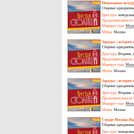
Пешеходная экскур
Сборные однодневны
Дата тура:
понедельни
Продолжительность т
Маршрут тура:
Моск
Метки:
Москва
Зарядье – история 
Сборные однодневны
Дата тура:
Вторник, в
Продолжительность т
Маршрут тура:
Моск
Метки:
Москва
Зарядье – история 
Сборные однодневны
Дата тура:
Вторник, в
Продолжительность т
Маршрут тура:
Моск
Метки:
Москва
Сердце Москвы (Кр
Сборные однодневны
Дата тура:
понедельни