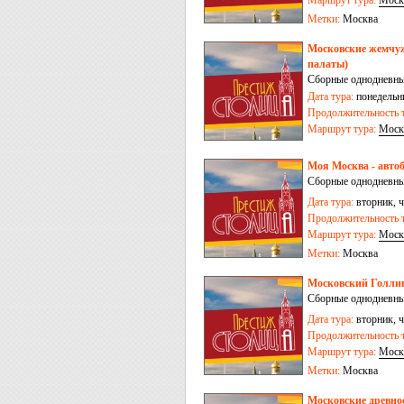
Маршрут тура:
Моск
Метки:
Москва
Московские жемчуж
палаты)
Сборные однодневны
Дата тура:
понедельни
Продолжительность т
Маршрут тура:
Моск
Моя Москва - автоб
Сборные однодневны
Дата тура:
вторник, ч
Продолжительность т
Маршрут тура:
Моск
Метки:
Москва
Московский Голлив
Сборные однодневны
Дата тура:
вторник, ч
Продолжительность т
Маршрут тура:
Моск
Метки:
Москва
Московские древно