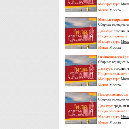
Маршрут тура:
Моск
Метки:
Москва
Москва: современн
Сборные однодневны
Дата тура:
вторник, ч
Продолжительность т
Маршрут тура:
Моск
Метки:
Москва
От библиотеки Гро
Сборные однодневны
Дата тура:
вторник, ч
Продолжительность т
Маршрут тура:
Моск
Метки:
Москва
Подземные дворцы 
Сборные однодневны
Дата тура:
среда, пят
Продолжительность т
Маршрут тура:
Моск
Метки:
Москва