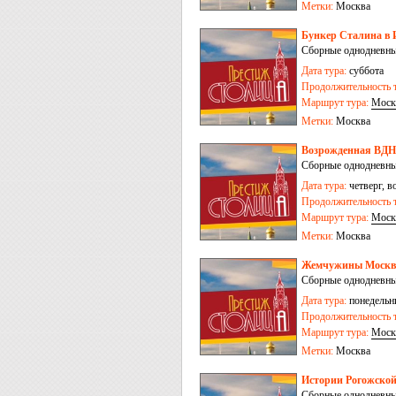
Метки:
Москва
Бункер Сталина в 
Сборные однодневны
Дата тура:
суббота
Продолжительность т
Маршрут тура:
Моск
Метки:
Москва
Возрожденная ВДН
Сборные однодневны
Дата тура:
четверг, в
Продолжительность т
Маршрут тура:
Моск
Метки:
Москва
Жемчужины Москвы
Сборные однодневны
Дата тура:
понедельни
Продолжительность т
Маршрут тура:
Моск
Метки:
Москва
Истории Рогожской
Сборные однодневны