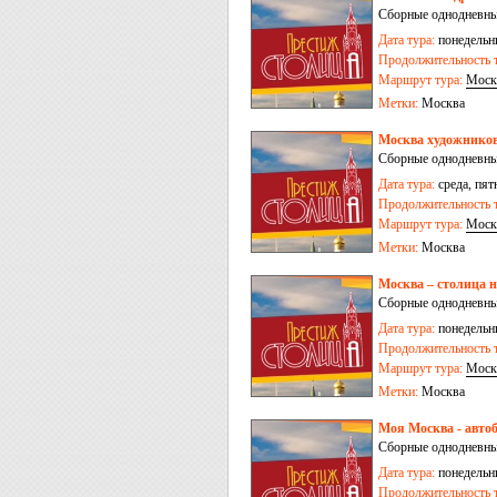
Сборные однодневны
Дата тура:
понедельни
Продолжительность т
Маршрут тура:
Моск
Метки:
Москва
Москва художников
Сборные однодневны
Дата тура:
среда, пят
Продолжительность т
Маршрут тура:
Моск
Метки:
Москва
Москва – столица 
Сборные однодневны
Дата тура:
понедельни
Продолжительность т
Маршрут тура:
Моск
Метки:
Москва
Моя Москва - авто
Сборные однодневны
Дата тура:
понедельни
Продолжительность т