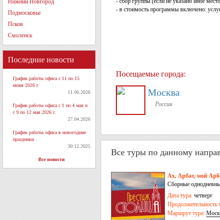
- сбор группы (если не указано иное мес
Нижний Новгород
- в стоимость программы включено: услу
Подмосковье
Псков
Смоленск
Последние новости
Посещаемые города:
График работы офиса с 11 по 15
июня 2026 г.
Москва
11.06.2026
Россия
График работы офиса с 1 по 4 мая и
с 9 по 12 мая 2026 г.
27.04.2026
График работы офиса в новогодние
праздники
30.12.2025
Все туры по данному напра
Все новости
Ах, Арбат, мой Арб
Сборные однодневны
Дата тура:
четверг
Продолжительность т
Маршрут тура:
Моск