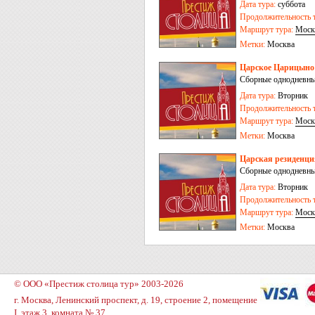
Дата тура:
суббота
Продолжительность т
Маршрут тура:
Моск
Метки:
Москва
Царское Царицыно 
Сборные однодневны
Дата тура:
Вторник
Продолжительность т
Маршрут тура:
Моск
Метки:
Москва
Царская резиденци
Сборные однодневны
Дата тура:
Вторник
Продолжительность т
Маршрут тура:
Моск
Метки:
Москва
© ООО «Престиж столица тур» 2003-2026
г. Москва, Ленинский проспект, д. 19, строение 2, помещение
I, этаж 3, комната № 37