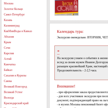
Москва
Золотое Кольцо
Санкт-Петербург
Казань
Калининград
КавМинВоды и Кавказ
Календарь тура:
Абхазия
Экскурсия еженедельно: ВТОРНИК, ЧЕ
Крым
Сочи
*
Карелия
На экскурсии узнаем о событиях в жизн
Алтай
вслед за своим мужем Иваном Долгоруки
Камчатка
разыщем красивейший Храм, настоящий ш
Байкал
Продолжительность – 2-2,5 часа.
Сахалин и Курилы
Саяны
Внимание!
Великий Новгород
Великий Устюг
- при оформлении заказа предоставляются
- для всех участников экскурсии при по
Вологда
документ, подтверждающий право на льг
Краснодарский край
- в музеях Москвы пенсионный билет офо