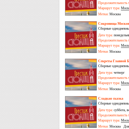
Продолжительность т
Маршрут тура:
Моск
Метки:
Москва
Сокровища Москов
Сборные однодневны
Дата тура:
понедельни
Продолжительность т
Маршрут тура:
Моск
Метки:
Москва
Секреты Главной 
Сборные однодневны
Дата тура:
четверг
Продолжительность т
Маршрут тура:
Моск
Метки:
Москва
Сладкая сказка
Сборные однодневные
Дата тура:
суббота, в
Продолжительность т
Маршрут тура:
Моск
Метки:
Москва
Для