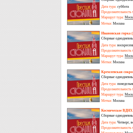
Дата тура:
суббота
Продолжительность т
Маршрут тура:
Моск
Метки:
Москва
Ивановская горка 
Сборные однодневны
Дата тура:
воскресен
Продолжительность т
Маршрут тура:
Моск
Метки:
Москва
Кремлевская сокро
Сборные однодневны
Дата тура:
понедельни
Продолжительность т
Маршрут тура:
Моск
Метки:
Москва
Космическое ВДНХ (
Сборные однодневны
Дата тура:
Четверг, в
Продолжительность т