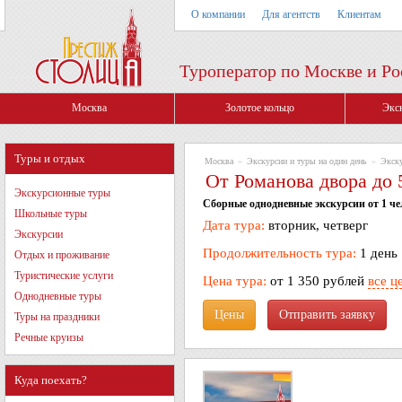
О компании
Для агентств
Клиентам
Туроператор по Москве и Ро
Москва
Золотое кольцо
Экс
Туры и отдых
Москва
»
Экскурсии и туры на один день
»
Экск
От Романова двора до 
Экскурсионные туры
Сборные однодневные экскурсии от 1 че
Школьные туры
Дата тура:
вторник, четверг
Экскурсии
Продолжительность тура:
1 день
Отдых и проживание
Туристические услуги
Цена тура:
от 1 350 рублей
все ц
Однодневные туры
Цены
Туры на праздники
Речные круизы
Куда поехать?