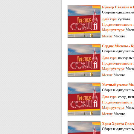
Бункер Сталина в 
Сборные однодневны
Дата тура:
суббота
Продолжительность т
Маршрут тура:
Моск
Метки:
Москва
Сердце Москвы - К
Сборные однодневны
Дата тура:
понедельни
Продолжительность т
Маршрут тура:
Моск
Метки:
Москва
Уютный уголок Мос
Сборные однодневны
Дата тура:
среда, пят
Продолжительность т
Маршрут тура:
Моск
Метки:
Москва
Храм Христа Спаси
Сборные однодневные