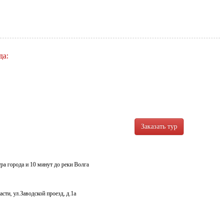
да:
ра города и 10 минут до реки Волга
сти, ул.Заводской проезд, д.1а