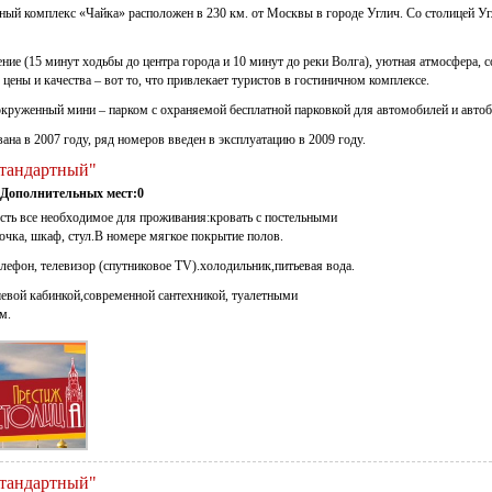
чный комплекс «Чайка» расположен в 230 км. от Москвы в городе Углич. Со столицей У
ие (15 минут ходьбы до центра города и 10 минут до реки Волга), уютная атмосфера, с
 цены и качества – вот то, что привлекает туристов в гостиничном комплексе.
круженный мини – парком с охраняемой бесплатной парковкой для автомобилей и автоб
ана в 2007 году, ряд номеров введен в эксплуатацию в 2009 году.
Стандартный"
Дополнительных мест:0
сть все необходимое для проживания:кровать с постельными
чка, шкаф, стул.В номере мягкое покрытие полов.
лефон, телевизор (спутниковое TV).холодильник,питьевая вода.
евой кабинкой,современной сантехникой, туалетными
м.
Стандартный"