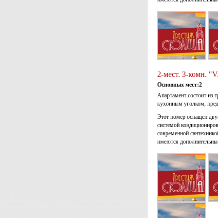
2-мест. 3-комн. "
Основных мест:2
Апартамент состоит из т
кухонным уголком, пред
Этот номер оснащен дв
системой кондициониров
современной сантехнико
имеются дополнительные