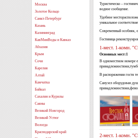
Туристическо – гостини
Москва
водное сообщение.
Золотое Кольцо
Удобное месторасположен
Санкт-Петербург
уникальное соответствие
Казань
Современный особняк, о
Калининград
Гостиница реконструиров
КавМинВоды и Кавказ
Абхазия
1-мест. 1-комн. "
Крым
Основных мест:1
Сочи
В одноместном номере е
принадлежностями,тумбо
Карелия
В распоряжении гостя те
Алтай
Камчатка
Санузел оборудован душ
принадлежностями,фено
Байкал
Сахалин и Курилы
Саяны
Великий Новгород
Великий Устюг
Вологда
Краснодарский край
2-мест. 1-комн. "