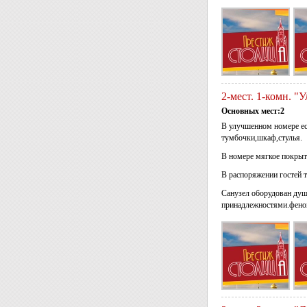
2-мест. 1-комн. 
Основных мест:2
В улучшенном номере ес
тумбочки,шкаф,стулья.
В номере мягкое покрыт
В распоряжении гостей т
Санузел оборудован душ
принадлежностями.фено