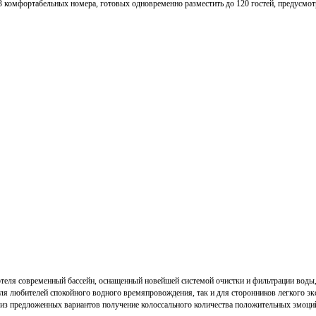
63 комфортабельных номера, готовых одновременно разместить до 120 гостей, предусмот
отеля современный бассейн, оснащенный новейшей системой очистки и фильтрации воды
ля любителей спокойного водного времяпровождения, так и для сторонников легкого экс
из предложенных вариантов получение колоссального количества положительных эмоций