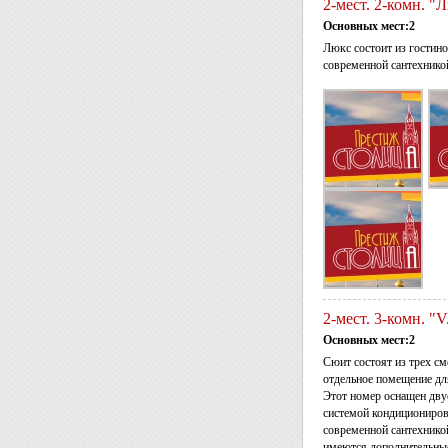
2-мест. 2-комн. "
Основных мест:2
Люкс состоит из гостин
современной сантехнико
2-мест. 3-комн. "V
Основных мест:2
Сюит состоят из трех с
отдельное помещение дл
Этот номер оснащен дв
системой кондициониров
современной сантехнико
имеются дополнительные