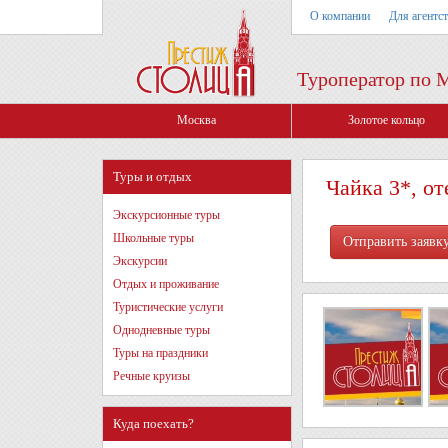
О компании
Для агентс
Туроператор по 
Москва
Золотое кольцо
Туры и отдых
Чайка 3*, от
Экскурсионные туры
Школьные туры
Экскурсии
Отдых и проживание
Туристические услуги
Однодневные туры
Туры на праздники
Речные круизы
Куда поехать?