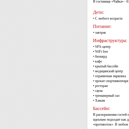
В гостинице «Чайка» - 
Дети:
• С любого возраста
Питание:
• завтрак
Инфраструктура:
• SPA-центр
• WiFi free
• бильярд
• кафе
• крытый бассейн
• медицинский центр
• охраняемая парковка
• прокат спортинвентаря
• ресторан
• сауна
• тренажерный зал
• Хамам
Бассейн:
В распоряжении гостей 
идеально подходит как д
«противоток». В любом 