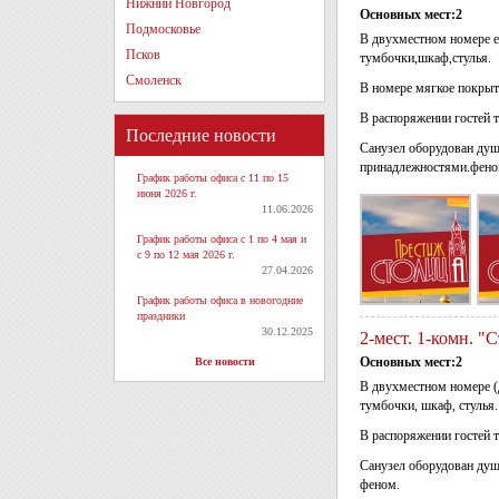
Нижний Новгород
Основных мест:2
Подмосковье
В двухместном номере е
Псков
тумбочки,шкаф,стулья.
Смоленск
В номере мягкое покрыт
В распоряжении гостей т
Последние новости
Санузел оборудован душ
принадлежностями.фено
График работы офиса с 11 по 15
июня 2026 г.
11.06.2026
График работы офиса с 1 по 4 мая и
с 9 по 12 мая 2026 г.
27.04.2026
График работы офиса в новогодние
праздники
30.12.2025
2-мест. 1-комн. "
Основных мест:2
Все новости
В двухместном номере (д
тумбочки, шкаф, стулья
В распоряжении гостей т
Санузел оборудован душ
феном.