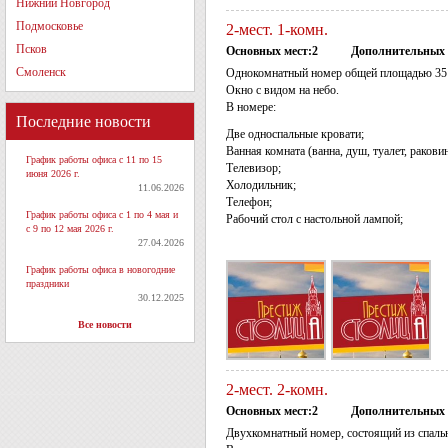
Нижний Новгород
Подмосковье
2-мест. 1-комн.
Псков
Основных мест:2
Дополнительных 
Смоленск
Однокомнатный номер общей площадью 35 
Окно с видом на небо.
В номере:
Последние новости
Две односпальные кровати;
Ванная комната (ванна, душ, туалет, раковин
График работы офиса с 11 по 15
Телевизор;
июня 2026 г.
Холодильник;
11.06.2026
Телефон;
График работы офиса с 1 по 4 мая и
Рабочий стол с настольной лампой;
с 9 по 12 мая 2026 г.
27.04.2026
График работы офиса в новогодние
праздники
30.12.2025
Все новости
2-мест. 2-комн.
Основных мест:2
Дополнительных 
Двухкомнатный номер, состоящий из спаль