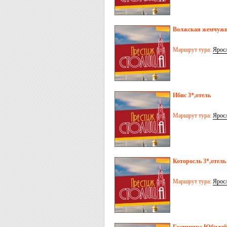
Волжская жемчужи
Маршрут тура:
Ярос
Ибис 3*,отель
Маршрут тура:
Ярос
Которосль 3*,отель
Маршрут тура:
Ярос