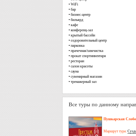
• WiFi
• бар
• бизнес-центр
• бильярд
• кафе
• конференц-зал
• крытый бассейн
• оздоровительный центр
• парковка
• прачечная/химчистка
• прокат спортинвентаря
• ресторан
• салон красоты
• сауна
• сувенирный магазин
• тренажерный зал
Все туры по данному напра
Пушкарская Слобод
Маршрут тура:
Сузд