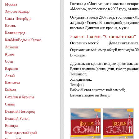
Гостиница «Москва» расположена в историч
Москва
«Москва», построенное в 2007 году, отлича
Золотое Кольцо
Открытая в конце 2007 года, гостиница «М
Санкт-Петербург
ландшафт Углича. В пешеходной доступнос
Казань
царевича Дмитрия «на крови», музеи.
Калининград
2-мест. 1-комн. "Стандартный"
КавМинВоды и Кавказ
Основных мест:2
Дополнительных 
Абхазия
Однокомнатный номер общей площадью 30 
Крым
В номере:
Сочи
Двуспальная кровать или две односпальные
Карелия
Ванная комната (ванна, душ, туалет, раковин
Телевизор;
Алтай
Холодильник;
Камчатка
Телефон;
Байкал
Рабочий стол с настольной лампой;
Балкон с видом на Волгу.
Сахалин и Курилы
Саяны
Великий Новгород
Великий Устюг
Вологда
Краснодарский край