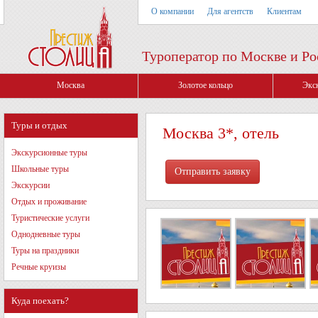
О компании
Для агентств
Клиентам
Туроператор по Москве и Ро
Москва
Золотое кольцо
Экс
Туры и отдых
Москва 3*, отель
Экскурсионные туры
Школьные туры
Экскурсии
Отдых и проживание
Туристические услуги
Однодневные туры
Туры на праздники
Речные круизы
Куда поехать?