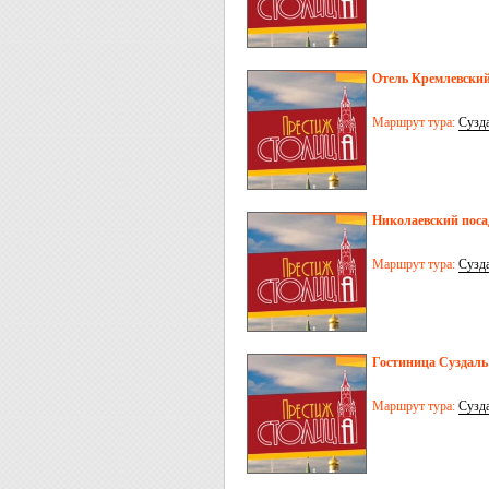
Отель Кремлевский
Маршрут тура:
Сузд
Николаевский посад
Маршрут тура:
Сузд
Гостиница Суздаль
Маршрут тура:
Сузд