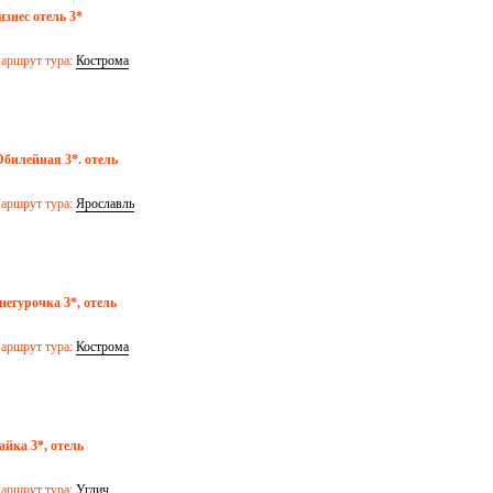
изнес отель 3*
аршрут тура:
Кострома
билейная 3*. отель
аршрут тура:
Ярославль
негурочка 3*, отель
аршрут тура:
Кострома
айка 3*, отель
аршрут тура:
Углич