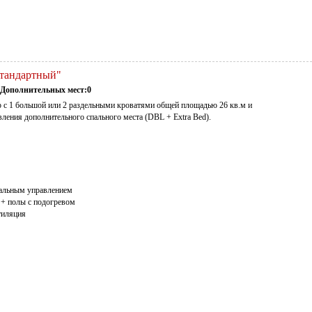
Стандартный"
Дополнительных мест:0
с 1 большой или 2 раздельными кроватями общей площадью 26 кв.м и
ления дополнительного спального места (DBL + Extra Bed).
уальным управлением
 + полы с подогревом
тиляция