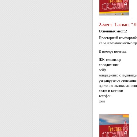
2-мест. 1-комн. "
Основных мест:2
Просторный комфортабе
кв.м и возможностью пр
В номере имеется:
ЖК-телевизор
холодильник
сейф
кондиционер с индивид
регулируемое отопление
приточно-вытяжная вен
халат и тапочки
телефон
фен