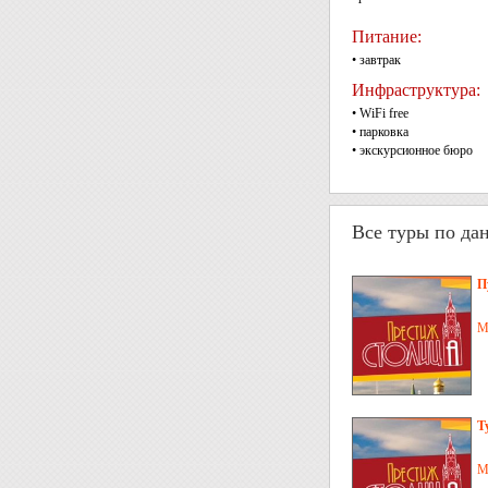
Питание:
• завтрак
Инфраструктура:
• WiFi free
• парковка
• экскурсионное бюро
Все туры по да
П
М
Т
М