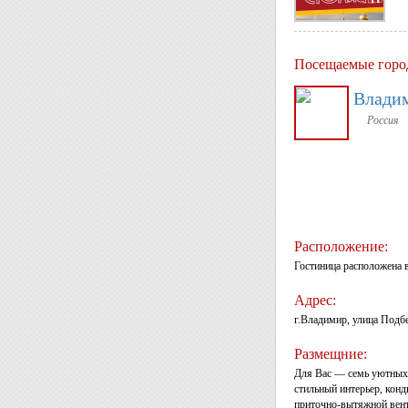
Посещаемые горо
Влади
Россия
Расположение:
Гостиница расположена 
Адрес:
г.Владимир, улица Подбе
Размещние:
Для Вас — семь уютных 
стильный интерьер, кон
приточно-вытяжной вен