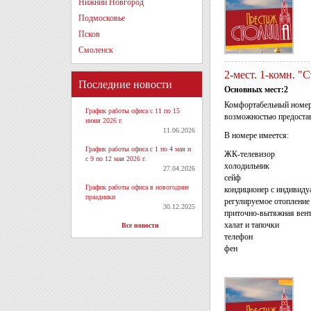
Нижний Новгород
Подмосковье
Псков
Смоленск
2-мест. 1-комн. "
Последние новости
Основных мест:2
Комфортабельный номер 
График работы офиса с 11 по 15
возможностью предостав
июня 2026 г.
11.06.2026
В номере имеется:
График работы офиса с 1 по 4 мая и
ЖК-телевизор
с 9 по 12 мая 2026 г.
холодильник
27.04.2026
сейф
График работы офиса в новогодние
кондиционер с индивид
праздники
регулируемое отопление
30.12.2025
приточно-вытяжная вен
халат и тапочки
Все новости
телефон
фен