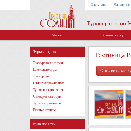
О компании
Для агентс
Туроператор по 
Москва
Золотое кольцо
Туры и отдых
Гостиница В
Экскурсионные туры
Школьные туры
Экскурсии
Отдых и проживание
Туристические услуги
Однодневные туры
Туры на праздники
Речные круизы
Куда поехать?