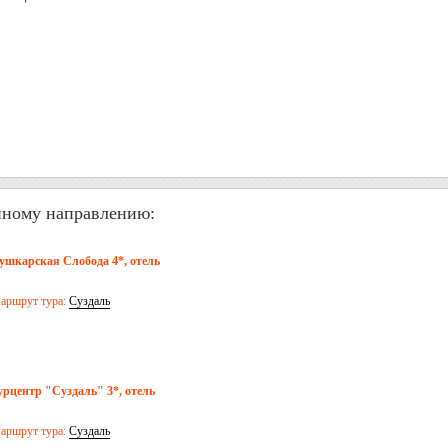
нному направлению:
ушкарская Слобода 4*, отель
аршрут тура:
Суздаль
урцентр "Суздаль" 3*, отель
аршрут тура:
Суздаль