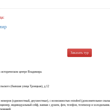
да:
мир
в историческом центре Владимира.
льского (бывшая улица Троицкая), д.12
номеров (одноместный, двухместные), с возможностью extrabed (дополнительное спальн
диционер, индивидуальный сейф, ванная с душем, фен, телефон, телевизор и холодильн
тиляцией.