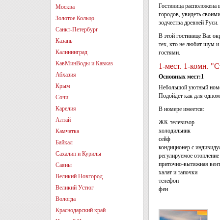
Гостиница расположена в
Москва
городов, увидеть своим
Золотое Кольцо
зодчества древней Руси
Санкт-Петербург
В этой гостинице Вас о
Казань
тех, кто не любит шум 
Калининград
гостями.
КавМинВоды и Кавказ
1-мест. 1-комн. "
Абхазия
Основных мест:1
Крым
Небольшой уютный номер
Подойдет как для одном
Сочи
Карелия
В номере имеется:
Алтай
ЖК-телевизор
холодильник
Камчатка
сейф
Байкал
кондиционер с индивид
Сахалин и Курилы
регулируемое отопление
приточно-вытяжная вен
Саяны
халат и тапочки
Великий Новгород
телефон
Великий Устюг
фен
Вологда
Краснодарский край