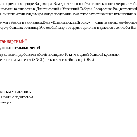
 историческом центре Владимира. Вам достаточно пройти несколько сотен метров, чтоб
и глазами великолепные Дмитриевский и Успенский Соборы, Богородице-Рождественски
. Немногие отели Владимира могут предложить Вам такое захватывающее путешествие в
кружат заботой и вниманием.Ведь «Владимирский Дворик» — один из самых комфортабе
и суету больших гостиниц. Это особый мир, где царит гармония и делается все, чтобы
Стандартный"
Дополнительных мест:0
 со всеми удобствами общей площадью 18 кв.м с одной большой кроватью.
естного размещения (SNGL) , так и для семейных пар (DBL).
уальным управлением
 + полы с подогревом
тиляция