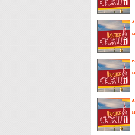
А
М
Р
М
А
М