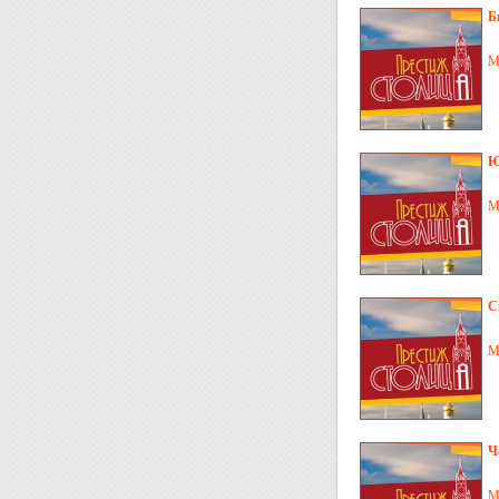
Б
М
Ю
М
С
М
Ч
М