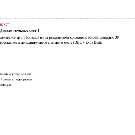
Люкс"
Дополнительных мест:1
льный номер с 1 большой или 2 раздельными кроватями, общей площадью 38
едоставления дополнительного спального места (DBL + Extra Bed).
уальным управлением
 + полы с подогревом
тиляция