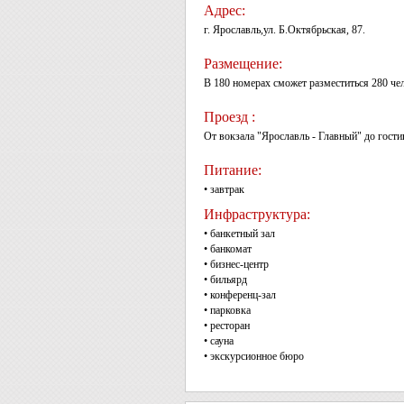
Адрес:
г. Ярославль,ул. Б.Октябрьская, 87.
Размещение:
В 180 номерах сможет разместиться 280 че
Проезд :
От вокзала "Ярославль - Главный" до гост
Питание:
• завтрак
Инфраструктура:
• банкетный зал
• банкомат
• бизнес-центр
• бильярд
• конференц-зал
• парковка
• ресторан
• сауна
• экскурсионное бюро