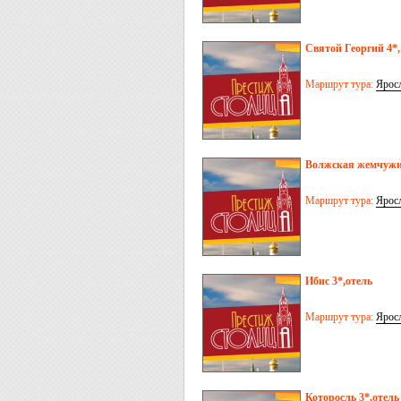
Святой Георгий 4*,
Маршрут тура:
Ярос
Волжская жемчужи
Маршрут тура:
Ярос
Ибис 3*,отель
Маршрут тура:
Ярос
Которосль 3*,отель