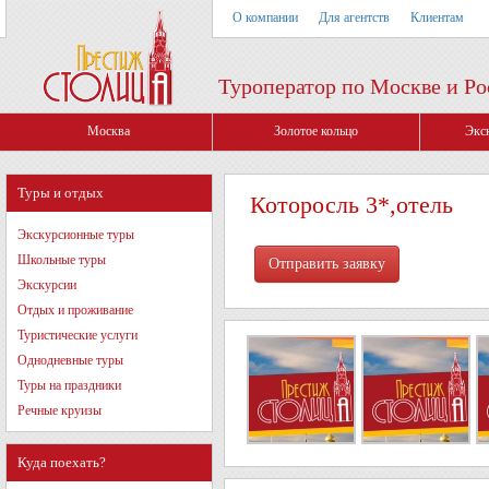
О компании
Для агентств
Клиентам
Туроператор по Москве и Ро
Москва
Золотое кольцо
Экс
Туры и отдых
Которосль 3*,отель
Экскурсионные туры
Школьные туры
Экскурсии
Отдых и проживание
Туристические услуги
Однодневные туры
Туры на праздники
Речные круизы
Куда поехать?