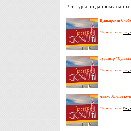
Все туры по данному напра
Пушкарская Слобод
Маршрут тура:
Сузд
Турцентр "Суздаль"
Маршрут тура:
Сузд
Амакс Золотое коль
Маршрут тура:
Влад