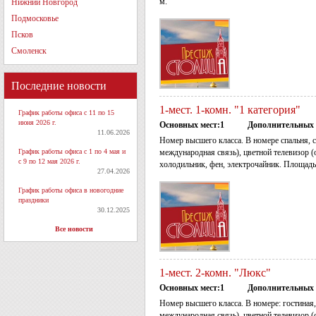
м.
Нижний Новгород
Подмосковье
Псков
Смоленск
Последние новости
1-мест. 1-комн. "1 категория"
График работы офиса с 11 по 15
июня 2026 г.
Основных мест:1
Дополнительных 
11.06.2026
Номер высшего класса. В номере спальня, 
График работы офиса с 1 по 4 мая и
международная связь), цветной телевизор (
с 9 по 12 мая 2026 г.
холодильник, фен, электрочайник. Площадь 
27.04.2026
График работы офиса в новогодние
праздники
30.12.2025
Все новости
1-мест. 2-комн. "Люкс"
Основных мест:1
Дополнительных 
Номер высшего класса. В номере: гостиная,
международная связь), цветной телевизор (