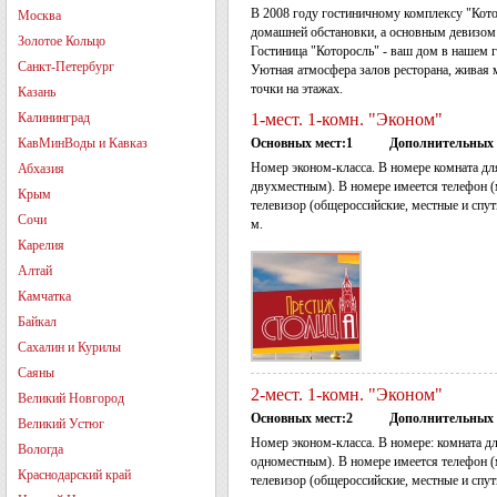
В 2008 году гостиничному комплексу "Кото
Москва
домашней обстановки, а основным девизом 
Золотое Кольцо
Гостиница "Которосль" - ваш дом в нашем 
Санкт-Петербург
Уютная атмосфера залов ресторана, живая 
точки на этажах.
Казань
Калининград
1-мест. 1-комн. "Эконом"
КавМинВоды и Кавказ
Основных мест:1
Дополнительных 
Номер эконом-класса. В номере комната для
Абхазия
двухместным). В номере имеется телефон (
Крым
телевизор (общероссийские, местные и спут
Сочи
м.
Карелия
Алтай
Камчатка
Байкал
Сахалин и Курилы
Саяны
2-мест. 1-комн. "Эконом"
Великий Новгород
Основных мест:2
Дополнительных 
Великий Устюг
Номер эконом-класса. В номере: комната дл
Вологда
одноместным). В номере имеется телефон (
Краснодарский край
телевизор (общероссийские, местные и спут