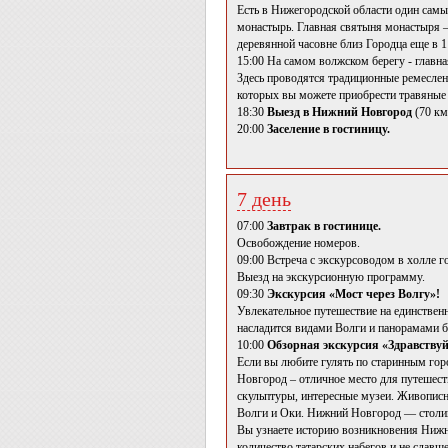
Есть в Нижегородской области один самы
монастырь. Главная святыня монастыря —
деревянной часовне близ Городца еще в 1
15:00 На самом волжском берегу - главн
Здесь проводятся традиционные ремесленн
которых вы можете приобрести травяные ч
18:30
Выезд в Нижний Новгород
(70 км
20:00
Заселение в гостиницу.
7 день
07:00
Завтрак в гостинице.
Освобождение номеров.
09:00 Встреча с экскурсоводом в холле г
Выезд на экскурсионную программу.
09:30
Экскурсия «Мост через Волгу»!
Увлекательное путешествие на единственн
насладится видами Волги и панорамами б
10:00
Обзорная экскурсия «Здравству
Если вы любите гулять по старинным гор
Новгород – отличное место для путешест
скульптуры, интересные музеи. Живописн
Волги и Оки. Нижний Новгород — столица
Вы узнаете историю возникновения Нижне
количество татарских набегов и не сдавш