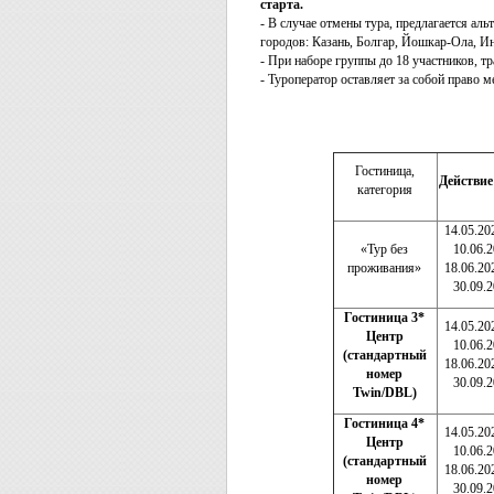
старта.
- В случае отмены тура, предлагается а
городов: Казань, Болгар, Йошкар-Ола, И
- При наборе группы до 18 участников, т
- Туроператор оставляет за собой право
Гостиница,
Действие
категория
14.05.20
«Тур без
10.06.
проживания»
18.06.20
30.09.
Гостиница 3*
14.05.20
Центр
10.06.
(стандартный
18.06.20
номер
30.09.
Twin/DBL)
Гостиница 4*
14.05.20
Центр
10.06.
(стандартный
18.06.20
номер
30.09.