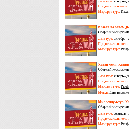
Дата тура:
январь - д
Продолжительность т
Маршрут тура:
Каза
Казань на одном ды
Сборный экскурсионн
Дата тура:
октябрь - 
Продолжительность т
Маршрут тура:
Раиф
Удиви меня, Казань
Сборный экскурсионн
Дата тура:
январь - д
Продолжительность т
Маршрут тура:
Раиф
Метки:
День народно
Миллениум-тур. Каз
Сборный экскурсионн
Дата тура:
февраль - 
Продолжительность т
Маршрут тура:
Раиф