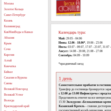
Москва
Золотое Кольцо
Санкт-Петербург
Казань
Калининград
КавМинВоды и Кавказ
Календарь тура:
Абхазия
Май:
29.05 - 04.06
Июнь:
12.06 - 18.06*
, 19.06 - 25.06
Крым
Июль:
03.07 - 09.07, 17.07 - 23.07, 31.07 
Сочи
Август:
14.08 - 20.08, 21.08 - 27.08
Карелия
Сентябрь:
04.09 - 10.09
Алтай
*праздничный заезд
Камчатка
Байкал
1 день
Сахалин и Курилы
Саяны
Самостоятельное прибытие в гостиниц
Великий Новгород
Трансфер до гостиницы бронируется заран
с 12:00 до 13:00 Инфовстреча с предс
Великий Устюг
Представитель ответит на все интересую
Вологда
15:30
Экскурсия «Белокаменная крепо
Краснодарский край
Казанский Кремль
– главная достоприм
государственный музей-заповедник, кото