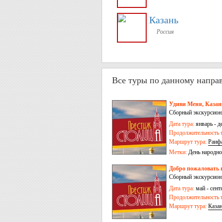
Казань
Россия
Все туры по данному напра
Удиви Меня, Казань
Сборный экскурсионн
Дата тура:
январь - д
Продолжительность т
Маршрут тура:
Раиф
Метки:
День народно
Добро пожаловать в
Сборный экскурсионн
Дата тура:
май - сент
Продолжительность т
Маршрут тура:
Каза