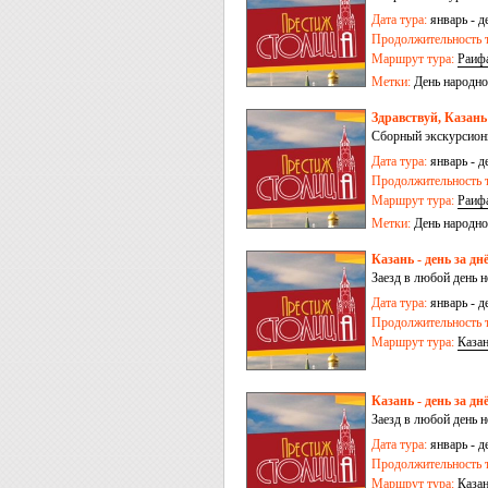
Дата тура:
январь - д
Продолжительность т
Маршрут тура:
Раиф
Метки:
День народно
Здравствуй, Казань
Сборный экскурсионн
Дата тура:
январь - д
Продолжительность т
Маршрут тура:
Раиф
Метки:
День народно
Казань - день за дн
Заезд в любой день 
Дата тура:
январь - д
Продолжительность т
Маршрут тура:
Каза
Казань - день за дн
Заезд в любой день 
Дата тура:
январь - д
Продолжительность т
Маршрут тура:
Каза