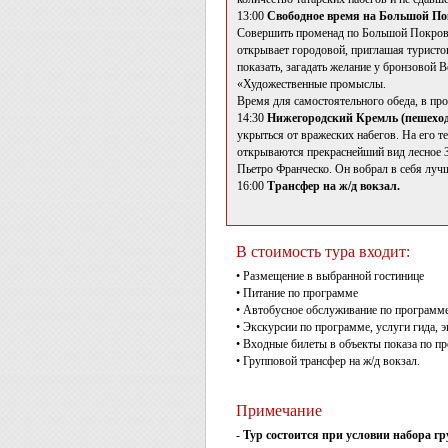
13:00
Свободное время на Большой По
Совершить променад по Большой Покровс
открывает городовой, приглашая туристо
показать, загадать желание у бронзовой
«Художественные промыслы.
Время для самостоятельного обеда, в про
14:30
Нижегородский Кремль (пешехо
укрыться от вражеских набегов. На его 
открываются прекраснейший вид лесное З
Пьетро Франческо. Он вобрал в себя лучш
16:00
Трансфер на ж/д вокзал.
В стоимость тура входит:
• Размещение в выбранной гостинице
• Питание по программе
• Автобусное обслуживание по программ
• Экскурсии по программе, услуги гида, 
• Входные билеты в объекты показа по п
• Групповой трансфер на ж/д вокзал.
Примечание
-
Тур состоится при условии набора г