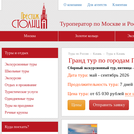
О компании
Для агентств
Клиентам
Туроператор по Москве и Ро
Москва
Золотое кольцо
Экс
Туры и отдых
Туры по России
»
Казань
»
Туры в Казань
Гранд тур по городам 
Экскурсионные туры
Сборный экскурсионный тур, пятница -
Школьные туры
Дата тура:
май - сентябрь 2026
Экскурсии
Продолжительность тура:
7 дней
Отдых и проживание
Туристические услуги
Цена тура:
от 65 030 рублей
все 
Однодневные туры
Цены
Туры на праздники
Речные круизы
Куда поехать?