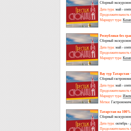
Сборный экскурсионн
Дата тура:
май - сент
Продолжительность т
Маршрут тура:
Каза
Республики без гра
Сборный экскурсионн
Дата тура:
май - сент
Продолжительность т
Маршрут тура:
Каза
Вау тур Татарстан 
Сборный гастрономич
Дата тура:
май - сент
Продолжительность т
Маршрут тура:
Ижев
Метки:
Гастрономич
Татарстан на 100% 
Сборный экскурсионн
Дата тура:
октябрь - 
Продолжительность т