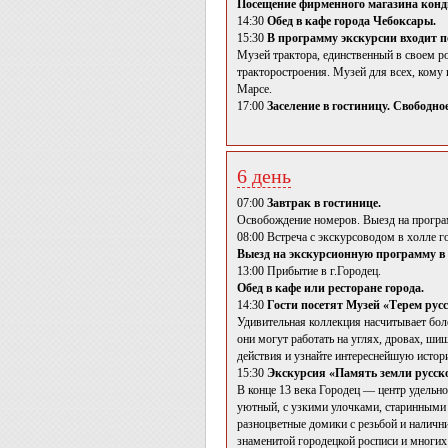
Посещение фирменного магазина кон
14:30
Обед в кафе города Чебоксары.
15:30
В программу экскурсии входит п
Музей трактора, единственный в своем ро
тракторостроения. Музей для всех, кому 
Марсе.
17:00
Заселение в гостиницу. Свободно
6 день
07:00
Завтрак в гостинице.
Освобождение номеров. Выезд на програ
08:00 Встреча с экскурсоводом в холле г
Выезд на экскурсионную программу в
13:00 Прибытие в г.Городец.
Обед в кафе или ресторане города.
14:30
Гости посетят Музей «Терем русс
Удивительная коллекция насчитывает бол
они могут работать на углях, дровах, ши
действия и узнайте интереснейшую истор
15:30
Экскурсия «Память земли русской
В конце 13 века Городец — центр удельн
уютный, с узкими улочками, старинными 
разноцветные домики с резьбой и наличн
знаменитой городецкой росписи и многих