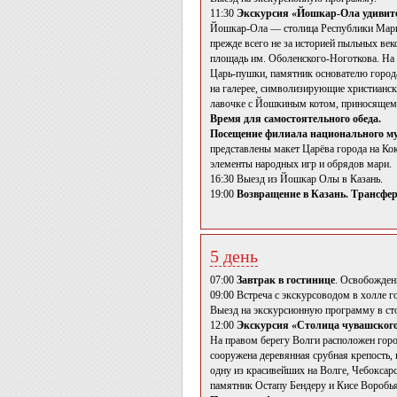
11:30
Экскурсия «Йошкар-Ола удивит
Йошкар-Ола — столица Республики Марий
прежде всего не за историей пыльных век
площадь им. Оболенского-Ноготкова. На 
Царь-пушки, памятник основателю горо
на галерее, символизирующие христианск
лавочке с Йошкиным котом, приносящему
Время для самостоятельного обеда.
Посещение филиала национального муз
представлены макет Царёва города на Ко
элементы народных игр и обрядов мари.
16:30 Выезд из Йошкар Олы в Казань.
19:00
Возвращение в Казань. Трансфер
5 день
07:00
Завтрак в гостинице
. Освобожден
09:00 Встреча с экскурсоводом в холле г
Выезд на экскурсионную программу в ст
12:00
Экскурсия «Столица чувашског
На правом берегу Волги расположен горо
сооружена деревянная срубная крепость
одну из красивейших на Волге, Чебоксар
памятник Остапу Бендеру и Кисе Воробь