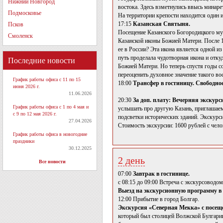
Нижний Новгород
востока. Здесь взметнулись ввысь минар
Подмосковье
На территории крепости находится один
17:15
Казанская Святыня.
Псков
Посещение Казанского Богородицкого муж
Смоленск
Казанской иконы Божией Матери. После 1
ее в России? Эта икона является одной и
путь проделала чудотворная икона и отку
Последние новости
Божией Матери. Но теперь спустя годы со
переоценить духовное значение такого во
График работы офиса с 11 по 15
18:00
Трансфер в гостиницу. Свободно
июня 2026 г.
11.06.2026
20:30
За доп. плату: Вечерняя экскурс
График работы офиса с 1 по 4 мая и
услышать про другую Казань, приглашаем
с 9 по 12 мая 2026 г.
подсветки исторических зданий. Экскурс
27.04.2026
Стоимость экскурсии: 1600 рублей с чело
График работы офиса в новогодние
праздники
30.12.2025
2 день
Все новости
07:00
Завтрак в гостинице.
с 08:15 до 09:00 Встреча с экскурсоводом
Выезд на экскурсионную программу в 
12:00 Прибытие в город Болгар.
Экскурсия «Северная Мекка» с посеще
который был столицей Волжской Булгарии