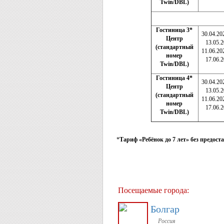
Twin/DBL)
Гостиница 3*
30.04.20
Центр
13.05.
(стандартный
11.06.20
номер
17.06.
Twin/DBL)
Гостиница 4*
30.04.20
Центр
13.05.
(стандартный
11.06.20
номер
17.06.
Twin/DBL)
*
Тариф «Ребёнок до 7 лет» без предос
Посещаемые города:
Болгар
Россия