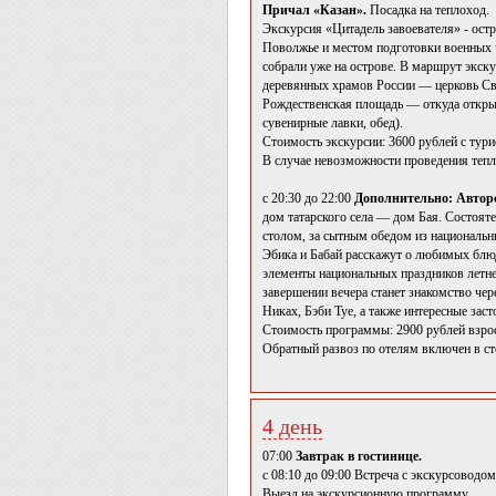
Причал «Казан».
Посадка на теплоход.
Экскурсия «Цитадель завоевателя» - ост
Поволжье и местом подготовки военных ча
собрали уже на острове. В маршрут экск
деревянных храмов России — церковь Св
Рождественская площадь — откуда открыв
сувенирные лавки, обед).
Стоимость экскурсии: 3600 рублей с тури
В случае невозможности проведения тепл
с 20:30 до 22:00
Дополнительно: Автор
дом татарского села — дом Бая. Состояте
столом, за сытным обедом из национальны
Эбика и Бабай расскажут о любимых блюд
элементы национальных праздников летн
завершении вечера станет знакомство че
Никах, Бэби Туе, а также интересные зас
Стоимость программы: 2900 рублей взросл
Обратный развоз по отелям включен в с
4 день
07:00
Завтрак в гостинице.
с 08:10 до 09:00 Встреча с экскурсоводом
Выезд на экскурсионную программу.