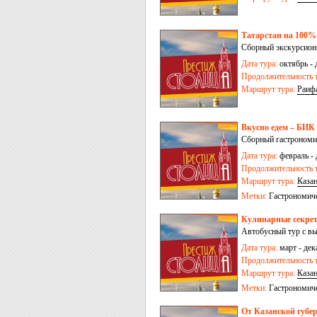
Татарстан на 100% 
Сборный экскурсионн
Дата тура:
октябрь - 
Продолжительность т
Маршрут тура:
Раиф
Вкусно едем – БИК
Сборный гастрономич
Дата тура:
февраль - 
Продолжительность т
Маршрут тура:
Каза
Метки:
Гастрономич
Кулинарные секрет
Автобусный тур с вы
Дата тура:
март - дек
Продолжительность т
Маршрут тура:
Каза
Метки:
Гастрономич
От Казанской губер