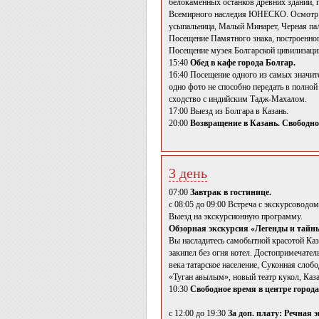
белокаменных останков древних зданий, 
Всемирного наследия ЮНЕСКО. Осмотр вс
усыпальница, Малый Минарет, Черная пала
Посещение Памятного знака, построенног
Посещение музея Болгарской цивилизации
15:40
Обед в кафе города Болгар.
16:40 Посещение одного из самых значи
одно фото не способно передать в полной
сходство с индийским Тадж-Махалом.
17:00 Выезд из Болгара в Казань.
20:00
Возвращение в Казань. Свободное
3 день
07:00
Завтрак в гостинице.
с 08:05 до 09:00 Встреча с экскурсоводом
Выезд на экскурсионную программу.
Обзорная экскурсия «Легенды и тайн
Вы насладитесь самобытной красотой Каза
закипел без огня котел. Достопримечател
века татарское население, Суконная сло
«Туган авылым», новый театр кукол, Каз
10:30
Свободное время в центре города
с 12:00 до 19:30
За доп. плату: Речная 