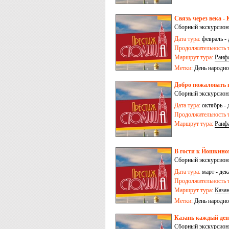
Связь через века - 
Сборный экскурсионн
Дата тура:
февраль - 
Продолжительность т
Маршрут тура:
Раиф
Метки:
День народно
Добро пожаловать в
Сборный экскурсионн
Дата тура:
октябрь - 
Продолжительность т
Маршрут тура:
Раиф
В гости к Йошкином
Сборный экскурсионн
Дата тура:
март - дек
Продолжительность т
Маршрут тура:
Каза
Метки:
День народно
Казань каждый день
Сборный экскурсионн