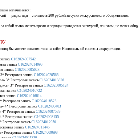
льно оплачивается:
рсий — радиогиды – стоимость 200 рублей за сутки экскурсионного обслуживания.
 за собой право менять время и порядок проведения экскурсий, при этом, не меняя о
уру
тиниц Вы можете ознакомиться на сайте Национальной системы аккредитации.
 запись
С162024007542
овая запись
С162024014093
ая запись
С162025005028
3* Реестровая запись
С162024020566
ва» 3* Реестровая запись
С162024013826
ркса» 3* Реестровая запись
С162025005124
овая запись
С162024010722
овая запись
С162024016814
* Реестровая запись
С162024018523
ь» 4* Реестровая запись
С16202400403
» 4* Реестровая запись
С162024007579
4 * Реестровая запись
С162024003155
* Реестровая запись
С162024012950
естровая запись
С162024011445
» Реестровая запись
С162024009698
я запись
С162024021736