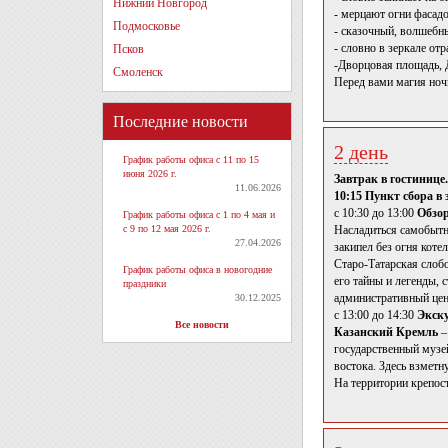
Нижний Новгород
- мерцают огни фасад
Подмосковье
- сказочный, волшебны
- словно в зеркале от
Псков
-Дворцовая площадь, 
Смоленск
Перед вами магия ночн
Последние новости
2 день
График работы офиса с 11 по 15
июня 2026 г.
Завтрак в гостинице.
11.06.2026
10:15 Пункт сбора в 
с 10:30 до 13:00
Обзор
График работы офиса с 1 по 4 мая и
с 9 по 12 мая 2026 г.
Насладиться самобытно
27.04.2026
закипел без огня коте
Старо-Татарская слоб
График работы офиса в новогодние
его тайны и легенды,
праздники
административный цен
30.12.2025
с 13:00 до 14:30
Экску
Все новости
Казанский Кремль
–
государственный музе
востока. Здесь взмет
На территории крепос