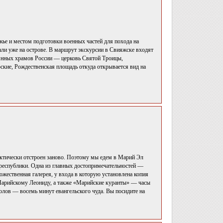
ье и местом подготовки военных частей для похода на
рали уже на острове. В маршрут экскурсии в Свияжске входят
вянных храмов России — церковь Святой Троицы,
ские, Рождественская площадь откуда открывается вид на
ктически отстроен заново. Поэтому мы едем в Марий Эл
й республики. Одна из главных достопримечательностей —
жественная галерея, у входа в которую установлена копия
арийскому Леониду, а также «Марийские куранты» — часы
лов — восемь минут евангельского чуда. Вы посидите на