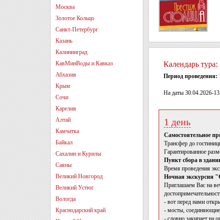
Москва
Золотое Кольцо
Санкт-Петербург
Казань
Калининград
КавМинВоды и Кавказ
Календарь тура:
Абхазия
Период проведения:
Крым
На даты 30.04.2026-13
Сочи
Карелия
Алтай
1 день
Камчатка
Самостоятельное при
Байкал
Трансфер до гостиницы
Гарантированное разме
Сахалин и Курилы
Пункт сбора в здани
Саяны
Время проведения экск
Великий Новгород
Ночная экскурсия "
Приглашаем Вас на ве
Великий Устюг
достопримечательност
Вологда
- вот перед нами откр
Краснодарский край
- мосты, соединяющие 
- словно закипает на 