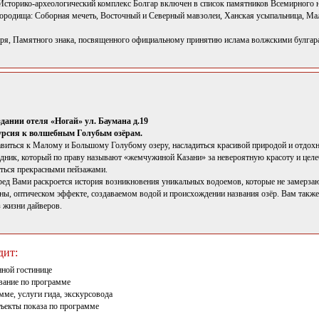
Историко-археологический комплекс Болгар включен в список памятников Всемирного
городища: Соборная мечеть, Восточный и Северный мавзолеи, Ханская усыпальница, Малы
ря, Памятного знака, посвященного официальному принятию ислама волжскими булгара
здании отеля «Ногай» ул. Баумана д.19
урсия к волшебным Голубым озёрам.
виться к Малому и Большому Голубому озеру, насладиться красивой природой и отдох
дник, который по праву называют «жемчужиной Казани» за невероятную красоту и целеб
иться прекрасными пейзажами.
ред Вами раскроется история возникновения уникальных водоемов, которые не замерзают
ины, оптическом эффекте, создаваемом водой и происхождении названия озёр. Вам такж
з жизни дайверов.
дит:
нной гостинице
вание по программе
мме, услуги гида, экскурсовода
бъекты показа по программе