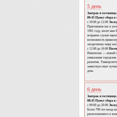
5 день
Завтрак в гостинице.
09:45 Пункт сбора в 
с 10:00 до 12:00
Экску
Приглашаем вас в увл
1901 году, носит имя 
исправно служат науке
возможность прикосну
загадочному миру кос
с 12:00 до 16:00
Посе
Иннополис — новый го
уникальная городская
развития. Университе
заимствуя опыт лучши
день.
6 день
Завтрак в гостинице.
08:45 Пункт сбора в 
с 09:00 до 20:00
Экск
Более 700 лет назад н
расположенного в меж