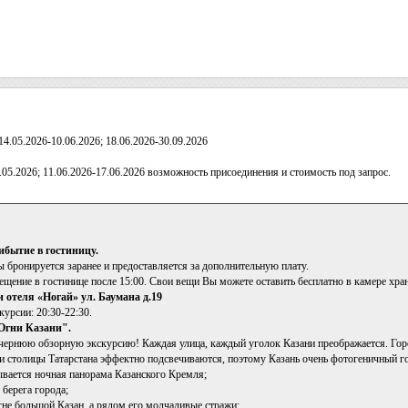
14.05.2026-10.06.2026; 18.06.2026-30.09.2026
.05.2026; 11.06.2026-17.06.2026 возможность присоединения и стоимость под запрос.
бытие в гостиницу.
 бронируется заранее и предоставляется за дополнительную плату.
щение в гостинице после 15:00. Свои вещи Вы можете оставить бесплатно в камере хра
и отеля «Ногай» ул. Баумана д.19
урсии: 20:30-22:30.
Огни Казани".
чернюю обзорную экскурсию! Каждая улица, каждый уголок Казани преображается. Горо
и столицы Татарстана эффектно подсвечиваются, поэтому Казань очень фотогеничный г
ывается ночная панорама Казанского Кремля;
берега города;
огне большой Казан, а рядом его молчаливые стражи;