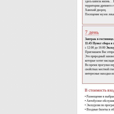
здесь кипела жизнь… 
территории древнего 
Ханский дворец.
Посещение музея лека
7 день
Завтрак в гостинице.
11:45 Пункт сбора в 
с 12:00 до 16:00
Экск
Приглашаем Вас отпра
Это природный запове
которые хотят наслад
Во время прогулки пе
свойствах местной гл
интересные находки и
В стоимость вхо
• Размещение в выбра
• Автобусное обслужи
• Экскурсии по програ
• Входные билеты в о