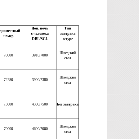
Доп. ночь
Тип
дноместный
с человека
завтрака
номер
DBL/SGL
в туре
Шведский
70000
3910/7000
стол
Шведский
72280
3900/7380
стол
73000
4300/7500
Без завтрака
Шведский
70000
4600/7000
стол