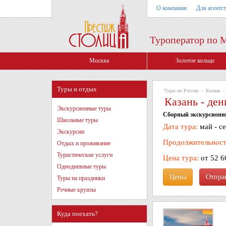
О компании
Для агентс
Туроператор по 
Москва
Золотое кольцо
Туры и отдых
Туры по России
»
Казань
»
Казань - ден
Экскурсионные туры
Сборный экскурсионны
Школьные туры
Дата тура:
май - с
Экскурсии
Продолжительност
Отдых и проживание
Туристические услуги
Цена тура:
от 52 6
Однодневные туры
Цены
Туры на праздники
Речные круизы
Куда поехать?