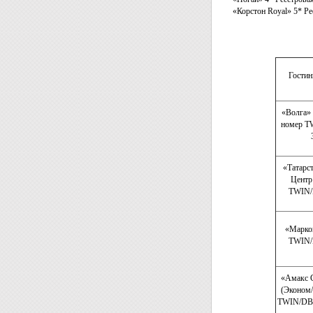
«Корстон Royal» 5* Ре
Гостин
«Волга» 
номер T
«Татарс
Центр
TWIN/
«Марков
TWIN/
«Амакс 
(Эконом/
TWIN/DBL