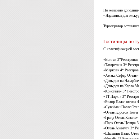
По желанию дополните
• Наушники для экску
Туроператор оставляет
Гостиницы по т
С классификацией гос
«Волга» 2*Реестровая
«Татарстан» 3* Реестр
«Марков» 4* Реестров
«Амакс Сафар Отель» 
«Давыдов на Назарбае
«Давыдов на Карла Ма
«Кристалл» 3* Реестр
« IT Парк » 3* Реестр
«Биляр Палас отель» 4
«Сулейман Палас Отел
«Отель Корстон Tower
«Гранд Отель Казань» 
«Парк Отель Центр» 3
«Отель Азимут» 3* Ре
«Шаляпин Палас Отель
«Ногай» 4* Реестрова