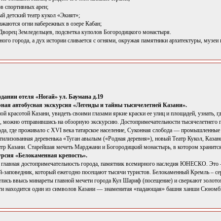
ов спортивных арен;
й детский театр кукол «Экият»;
ражаются огни набережных в озере Кабан;
Дворец Земледельцев, подсветка куполов Богородицкого монастыря.
ого города, а дух истории сливается с огнями, окружая памятники архитектуры, музеи 
здании отеля «Ногай» ул. Баумана д.19
ная автобусная экскурсия «Легенды и тайны тысячелетней Казани».
й красотой Казани, увидеть своими глазами яркие краски ее улиц и площадей, узнать, г
л, можно отправившись на обзорную экскурсию. Достопримечательности тысячелетнего го
ода, где проживало с XVI века татарское население, Суконная слобода — промышленные
 стилизованная деревенька «Туган авылым («Родная деревня»), новый Театр Кукол, Каза
тр Казани. Старейшая мечеть Марджани и Богородицкий монастырь, в котором хранится
рсия «Белокаменная крепость».
 главная достопримечательность города, памятник всемирного наследия ЮНЕСКО. Это 
й-заповедник, который ежегодно посещают тысячи туристов. Белокаменный Кремль – серд
нулись ввысь минареты главной мечети города Кул Шариф (посещение) и сверкают золото
ти находится один из символов Казани — знаменитая «падающая» башня ханши Сююмб