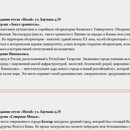
здании отеля «Ногай» ул. Баумана д.19
рсия «Ангел хранитель».
екательное путешествие в старейшую обсерваторию Казанского Университета. Обсервато
Василия Энгельгардта (нем.яз. «ангел-хранитель»). Именно он передал в Казань свои у
. На территории обсерватории - комплекс зданий начала XX века, музей обсерватории с 
ться к историческим корням университета, узнать историю открытия обсерватории, воз
моса и истории нашей отечественной космонавтики.
щение Иннополиса.
род в России, расположенный в Республике Татарстан. Экономика города основана на 
 среда с современной жилой инфраструктурой, экологией, безопасной средой, широким
т Иннополиса — интеллектуальное ядро нового города и новый российский вуз, который
х вузов мира. Это место поражает своей креативностью, совершенством, продуманность
здании отеля «Ногай» ул. Баумана д.19
урсия «Северная Мекка».
а месте современного города
Болгар
находился древний город, который был столицей Во
дуречье Волги и Камы. Во время экскурсии вы сможете побродить меж белокаменных ост