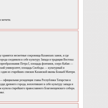
и мечети.
де хранятся несметные сокровища Казанских ханов, и где
рода соединили в себе культуру Запада и традиции Востока:
 преобразования Петра I, площадь фонтанов, озеро Кабан —
нский университет, площадь Свободы — культурный и
 один из старейших списков Казанской иконы Божьей Матери.
— официальная резиденция главы Республики Татарстан и
це древнего города, воплотившее в себе культуру запада и
м купола старейшего православного Благовещенского собора.
ике.