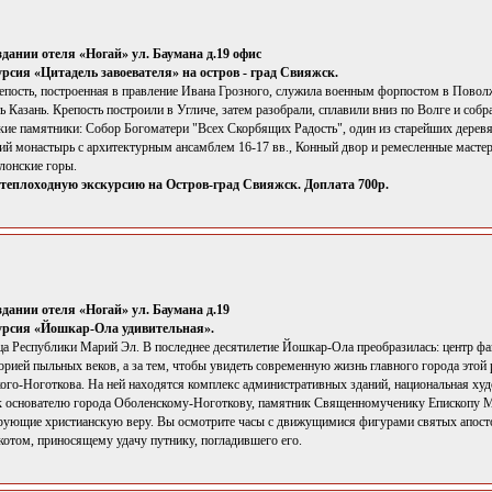
здании отеля «Ногай» ул. Баумана д.19 офис
рсия «Цитадель завоевателя» на остров - град Свияжск.
епость, построенная в правление Ивана Грозного, служила военным форпостом в Поволж
 Казань. Крепость построили в Угличе, затем разобрали, сплавили вниз по Волге и соб
кие памятники: Собор Богоматери "Всех Скорбящих Радость", один из старейших дере
й монастырь с архитектурным ансамблем 16-17 вв., Конный двор и ремесленные мастер
лонские горы.
теплоходную экскурсию на Остров-град Свияжск. Доплата 700р.
здании отеля «Ногай» ул. Баумана д.19
урсия «Йошкар-Ола удивительная».
 Республики Марий Эл. В последнее десятилетие Йошкар-Ола преобразилась: центр фа
торией пыльных веков, а за тем, чтобы увидеть современную жизнь главного города это
ого-Ноготкова. На ней находятся комплекс административных зданий, национальная худо
к основателю города Оболенскому-Ноготкову, памятник Священномученику Епископу М
ирующие христианскую веру. Вы осмотрите часы с движущимися фигурами святых апосто
отом, приносящему удачу путнику, погладившего его.