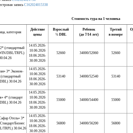
естровая запись
С162024015338
Стоимость тура на 1 человека
Действие
Взрослый
Ребенок
Третий
О
ица, категория
цены
½ DBL
(до 7/14 лет)
в номере
14.05.2026-
2* (стандартный
10.06.2026
WIN/DBL/TRPL)
52660
34000/52060
52660
18.06.2026-
30.04.26
30.09.2026
14.05.2026-
тан» 3* Эконом-
10.06.2026
 (стандартный
53140
34000/52540
53140
18.06.2026-
DBL) 30.04.26
30.09.2026
14.05.2026-
» 4* (стандарт
10.06.2026
55000
34000/54400
55000
DBL) 30.04.26
18.06.2026-
30.09.2026
14.05.2026-
Сафар Отель» 3*
10.06.2026
Стандарт/Бизнес
56800
34000/56200
56800
18.06.2026-
/TRPL) 30.04.26
30.09.2026