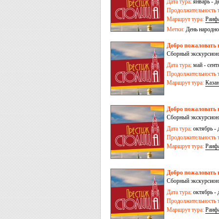
Дата тура:
январь - д
Продолжительность т
Маршрут тура:
Раиф
Метки:
День народно
Добро пожаловать в
Сборный экскурсионн
Дата тура:
май - сент
Продолжительность т
Маршрут тура:
Каза
Добро пожаловать в
Сборный экскурсионн
Дата тура:
октябрь - 
Продолжительность т
Маршрут тура:
Раиф
Добро пожаловать в
Сборный экскурсионн
Дата тура:
октябрь - 
Продолжительность т
Маршрут тура:
Раиф