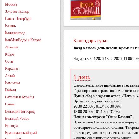
Москва
Золотое Кольцо
Санкт-Петербург
Казань
Калининград
КавМинВоды и Кавказ
Календарь тура:
Абхазия
Заезд в любой день недели, кроме пят
Крым
На даты 30.04.2026-13.05.2026; 11.06.20
Сочи
Карелия
Алтай
1 день
Камчатка
Самостоятельное прибытие в гостиниц
Байкал
Гарантированное размещение в гостинице
Пункт сбора в здании отеля «Ногай» у
Сахалин и Курилы
Время проведения экскурсии:
Саяны
20:30-22:30 (с 01.04 по 30.09);
Великий Новгород
18:00-20:00 (с 01.10 по 31.03).
Ночная экскурсия "Огни Казани".
Великий Устюг
Приглашаем Вас на вечернюю обзорную эк
Вологда
достопримечательности столицы Татарста
Краснодарский край
- вот перед нами открывается ночная па
- мосты, соединяющие берега города;