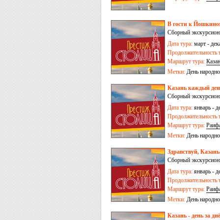
В гости к Йошкином
Сборный экскурсионн
Дата тура:
март - дек
Продолжительность т
Маршрут тура:
Каза
Метки:
День народно
Казань каждый день
Сборный экскурсионн
Дата тура:
январь - д
Продолжительность т
Маршрут тура:
Раиф
Метки:
День народно
Здравствуй, Казань
Сборный экскурсионн
Дата тура:
январь - д
Продолжительность т
Маршрут тура:
Раиф
Метки:
День народно
Казань - день за дн