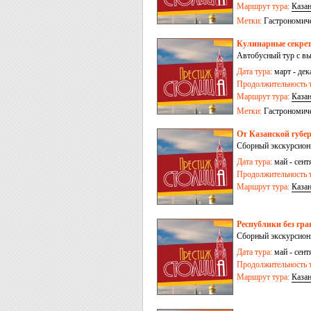
Маршрут тура:
Каза
Метки:
Гастрономич
Кулинарные секрет
Автобусный тур с вы
Дата тура:
март - дек
Продолжительность т
Маршрут тура:
Каза
Метки:
Гастрономич
От Казанской губер
Сборный экскурсионн
Дата тура:
май - сент
Продолжительность т
Маршрут тура:
Каза
Республики без гра
Сборный экскурсионн
Дата тура:
май - сент
Продолжительность т
Маршрут тура:
Каза