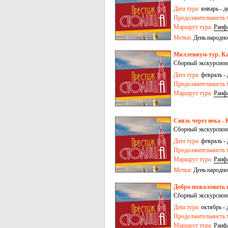
Дата тура:
январь - д
Продолжительность т
Маршрут тура:
Раиф
Метки:
День народно
Миллениум-тур. Каз
Сборный экскурсионн
Дата тура:
февраль - 
Продолжительность т
Маршрут тура:
Раиф
Связь через века - 
Сборный экскурсионн
Дата тура:
февраль - 
Продолжительность т
Маршрут тура:
Раиф
Метки:
День народно
Добро пожаловать в
Сборный экскурсионн
Дата тура:
октябрь - 
Продолжительность т
Маршрут тура:
Раиф