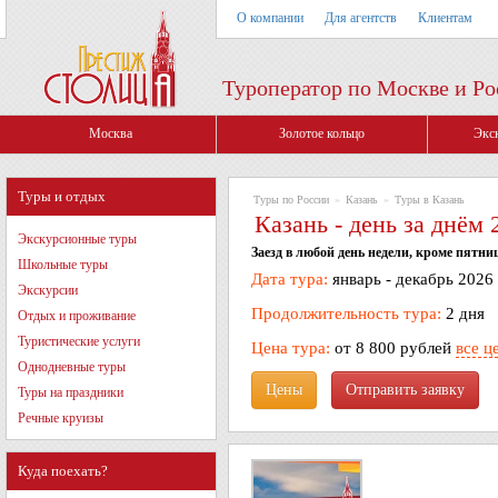
О компании
Для агентств
Клиентам
Туроператор по Москве и Ро
Москва
Золотое кольцо
Экс
Туры и отдых
Туры по России
»
Казань
»
Туры в Казань
Казань - день за днём 
Экскурсионные туры
Заезд в любой день недели, кроме пятни
Школьные туры
Дата тура:
январь - декабрь 2026
Экскурсии
Продолжительность тура:
2 дня
Отдых и проживание
Туристические услуги
Цена тура:
от 8 800 рублей
все ц
Однодневные туры
Цены
Туры на праздники
Речные круизы
Куда поехать?