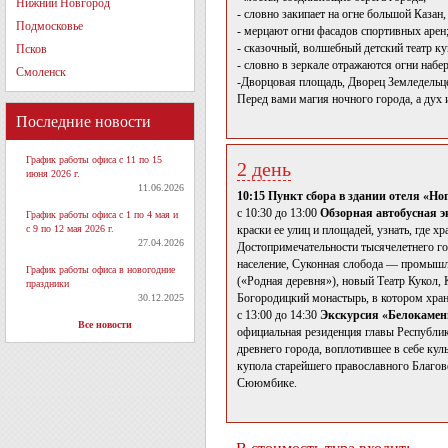
Нижний Новгород
- словно закипает на огне большой Казан
Подмосковье
- мерцают огни фасадов спортивных арен
- сказочный, волшебный детский театр к
Псков
- словно в зеркале отражаются огни набе
Смоленск
-Дворцовая площадь, Дворец Земледельц
Перед вами магия ночного города, а дух 
Последние новости
График работы офиса с 11 по 15
2 день
июня 2026 г.
11.06.2026
10:15 Пункт сбора в здании отеля «Ног
с 10:30 до 13:00
Обзорная автобусная э
График работы офиса с 1 по 4 мая и
с 9 по 12 мая 2026 г.
краски ее улиц и площадей, узнать, где 
27.04.2026
Достопримечательности тысячелетнего гор
население, Суконная слобода — промышле
График работы офиса в новогодние
(«Родная деревня»), новый Театр Кукол,
праздники
Богородицкий монастырь, в котором хран
30.12.2025
с 13:00 до 14:30
Экскурсия «Белокамен
Все новости
официальная резиденция главы Республик
древнего города, воплотившее в себе кул
купола старейшего православного Благо
Сююмбике.