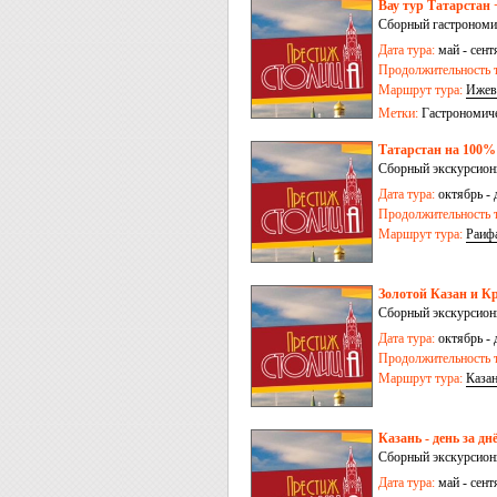
Вау тур Татарстан 
Сборный гастрономич
Дата тура:
май - сент
Продолжительность т
Маршрут тура:
Ижев
Метки:
Гастрономич
Татарстан на 100% 
Сборный экскурсионн
Дата тура:
октябрь - 
Продолжительность т
Маршрут тура:
Раиф
Золотой Казан и Кр
Сборный экскурсионн
Дата тура:
октябрь - 
Продолжительность т
Маршрут тура:
Каза
Казань - день за дн
Сборный экскурсионн
Дата тура:
май - сент