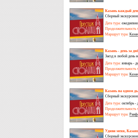
Казань каждый день
Сборный экскурсионн
Дата тура:
ежедневно,
Продолжительность т
Маршрут тура:
Каза
Казань - день за дн
Заезд в любой день 
Дата тура:
январь - д
Продолжительность т
Маршрут тура:
Каза
Казань на одном ды
Сборный экскурсионн
Дата тура:
октябрь - 
Продолжительность т
Маршрут тура:
Раиф
Удиви меня, Казань
Сборный экскурсионн