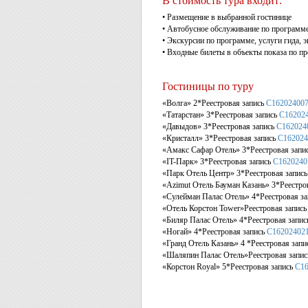
В стоимость тура входит:
• Размещение в выбранной гостинице
• Автобусное обслуживание по программ
• Экскурсии по программе, услуги гида, 
• Входные билеты в объекты показа по п
Гостиницы по туру
«Волга» 2*Реестровая запись
С16202400
«Татарстан» 3*Реестровая запись
С16202
«Давыдов» 3*Реестровая запись
С162024
«Кристалл» 3*Реестровая запись
С162024
«Амакс Сафар Отель» 3*Реестровая запи
«IT-Парк» 3*Реестровая запись
С1620240
«Парк Отель Центр» 3*Реестровая запис
«Azimut Отель Бауман Казань» 3*Реестро
«Сулейман Палас Отель» 4*Реестровая з
«Отель Корстон Tower»Реестровая запис
«Биляр Палас Отель» 4*Реестровая запи
«Ногай» 4*Реестровая запись
С16202402
«Гранд Отель Казань» 4 *Реестровая зап
«Шаляпин Палас Отель»Реестровая запи
«Корстон Royal» 5*Реестровая запись
С16