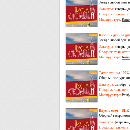
Заезд в любой день 
Дата тура:
январь - д
Продолжительность т
Маршрут тура:
Каза
Казань - день за дн
Заезд в любой день 
Дата тура:
январь - д
Продолжительность т
Маршрут тура:
Каза
Татарстан на 100% 
Сборный экскурсионн
Дата тура:
октябрь - 
Продолжительность т
Маршрут тура:
Раиф
Вкусно едем – БИК
Сборный гастрономич
Дата тура:
февраль - 
Продолжительность т