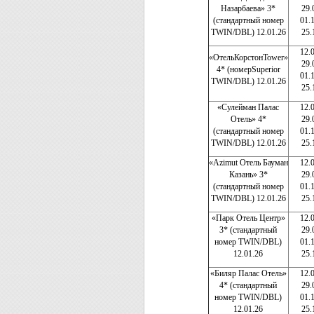
Назарбаева» 3*
29.
(стандартный номер
01.
TWIN/DBL) 12.01.26
25.
12.
«ОтельКорстонTower»
29.
4* (номерSuperior
01.
TWIN/DBL) 12.01.26
25.
«Сулейман Палас
12.
Отель» 4*
29.
(стандартный номер
01.
TWIN/DBL) 12.01.26
25.
«Azimut Отель Бауман
12.
Казань» 3*
29.
(стандартный номер
01.
TWIN/DBL) 12.01.26
25.
«Парк Отель Центр»
12.
3* (стандартный
29.
номер TWIN/DBL)
01.
12.01.26
25.
«Биляр Палас Отель»
12.
4* (стандартный
29.
номер TWIN/DBL)
01.
12.01.26
25.