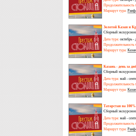
Продолжительность т
Маршрут тура:
Раиф
Золотой Казан и Кр
Сборный экскурсионн
Дата тура:
октябрь - 
Продолжительность т
Маршрут тура:
Каза
Казань - день за дн
Сборный экскурсионн
Дата тура:
май - сент
Продолжительность т
Маршрут тура:
Каза
Татарстан на 100% 
Сборный экскурсионн
Дата тура:
май - сент
Продолжительность т
Маршрут тура:
Раиф