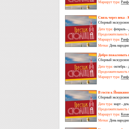
Маршрут тура:
Раиф
Связь через века - 
Сборный экскурсионн
Дата тура:
февраль - 
Продолжительность т
Маршрут тура:
Раиф
Метки:
День народно
Добро пожаловать в
Сборный экскурсионн
Дата тура:
октябрь - 
Продолжительность т
Маршрут тура:
Раиф
В гости к Йошкином
Сборный экскурсионн
Дата тура:
март - дек
Продолжительность т
Маршрут тура:
Каза
Метки:
День народно