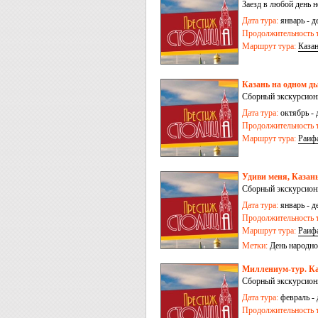
Заезд в любой день 
Дата тура:
январь - д
Продолжительность т
Маршрут тура:
Каза
Казань на одном ды
Сборный экскурсионн
Дата тура:
октябрь - 
Продолжительность т
Маршрут тура:
Раиф
Удиви меня, Казань
Сборный экскурсионн
Дата тура:
январь - д
Продолжительность т
Маршрут тура:
Раиф
Метки:
День народно
Миллениум-тур. Каз
Сборный экскурсионн
Дата тура:
февраль - 
Продолжительность т