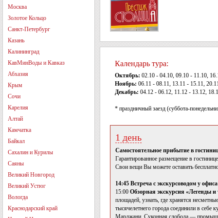
Москва
Золотое Кольцо
Санкт-Петербург
Казань
Калининград
КавМинВоды и Кавказ
Календарь тура:
Абхазия
Октябрь:
02.10 - 04.10, 09.10 - 11.10, 16.
Ноябрь:
06.11 - 08.11, 13.11 - 15.11, 20.1
Крым
Декабрь:
04.12 - 06.12, 11.12 - 13.12, 18.
Сочи
Карелия
* праздничный заезд (суббота-понедельни
Алтай
Камчатка
1 день
Байкал
Самостоятельное прибытие в гостиниц
Сахалин и Курилы
Гарантированное размещение в гостинице 
Саяны
Свои вещи Вы можете оставить бесплатно
Великий Новгород
14:45 Встреча с экскурсоводом у офиса
Великий Устюг
15:00
Обзорная экскурсия «Легенды и
Вологда
площадей, узнать, где хранятся несметны
Краснодарский край
тысячелетнего города соединили в себе к
Марджани, Суконная слобода — промышле