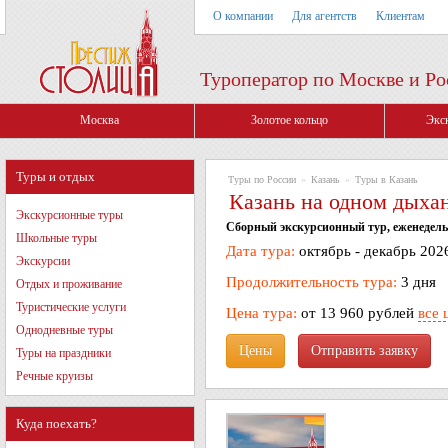
О компании
Для агентств
Клиентам
Туроператор по Москве и Ро
Москва
Золотое кольцо
Экс
Туры и отдых
Туры по России
»
Казань
»
Туры в Казань
Казань на одном дыхан
Экскурсионные туры
Сборный экскурсионный тур, еженедель
Школьные туры
Дата тура:
октябрь - декабрь 202
Экскурсии
Продолжительность тура:
3 дня
Отдых и проживание
Туристические услуги
Цена тура:
от 13 960 рублей
все 
Однодневные туры
Цены
Туры на праздники
Речные круизы
Куда поехать?