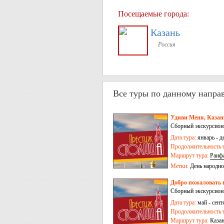
Посещаемые города:
Казань
Россия
Все туры по данному напра
Удиви Меня, Казань
Сборный экскурсионн
Дата тура:
январь - д
Продолжительность т
Маршрут тура:
Раиф
Метки:
День народно
Добро пожаловать в
Сборный экскурсионн
Дата тура:
май - сент
Продолжительность т
Маршрут тура:
Каза