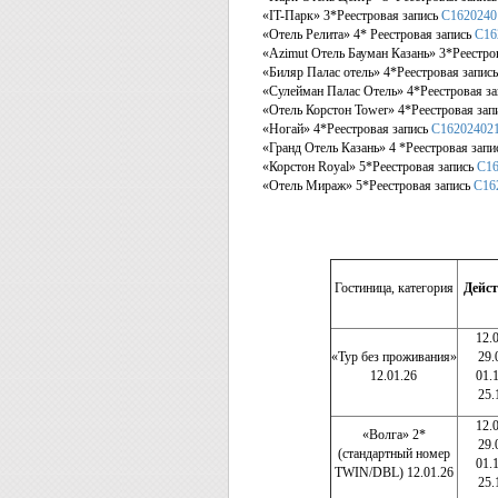
«IT-Парк» 3*Реестровая запись
С1620240
«Отель Релита» 4* Реестровая запись
С16
«Azimut Отель Бауман Казань» 3*Реестро
«Биляр Палас отель» 4*Реестровая запис
«Сулейман Палас Отель» 4*Реестровая з
«Отель Корстон Tower» 4*Реестровая зап
«Ногай» 4*Реестровая запись
С16202402
«Гранд Отель Казань» 4 *Реестровая зап
«Корстон Royal» 5*Реестровая запись
С16
«Отель Мираж» 5*Реестровая запись
С16
Гостиница, категория
Дейст
12.
«Тур без проживания»
29.
12.01.26
01.
25.
12.
«Волга» 2*
29.
(стандартный номер
01.
TWIN/DBL) 12.01.26
25.