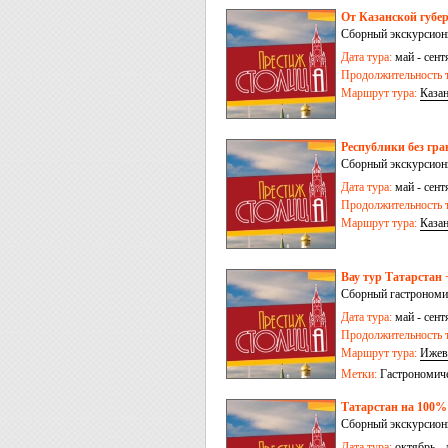
От Казанской губер
Сборный экскурсионн
Дата тура:
май - сент
Продолжительность т
Маршрут тура:
Каза
Республики без гра
Сборный экскурсионн
Дата тура:
май - сент
Продолжительность т
Маршрут тура:
Каза
Вау тур Татарстан 
Сборный гастрономич
Дата тура:
май - сент
Продолжительность т
Маршрут тура:
Ижев
Метки:
Гастрономич
Татарстан на 100% 
Сборный экскурсионн
Дата тура:
октябрь - 