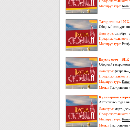
Продолжительность т
Маршрут тура:
Каза
Татарстан на 100% 
Сборный экскурсионн
Дата тура:
октябрь - 
Продолжительность т
Маршрут тура:
Раиф
Вкусно едем – БИК
Сборный гастрономич
Дата тура:
февраль - 
Продолжительность т
Маршрут тура:
Каза
Метки:
Гастрономич
Кулинарные секрет
Автобусный тур с вы
Дата тура:
март - дек
Продолжительность т
Маршрут тура:
Каза
Метки:
Гастрономич