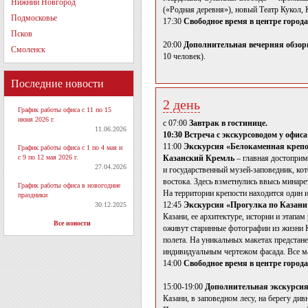
Нижний Новгород
(«Родная деревня»), новый Театр Кукол,
Подмосковье
17:30
Свободное время в центре города
Псков
20:00
Дополнительная вечерняя обзор
Смоленск
10 человек).
Последние новости
2 день
График работы офиса с 11 по 15
июня 2026 г.
с 07:00
Завтрак в гостинице.
11.06.2026
10:30 Встреча с экскурсоводом у офис
11:00
Экскурсия «Белокаменная крепо
График работы офиса с 1 по 4 мая и
с 9 по 12 мая 2026 г.
Казанский Кремль
– главная достоприм
27.04.2026
и государственный музей-заповедник, ко
востока. Здесь взметнулись ввысь минар
График работы офиса в новогодние
На территории крепости находится один
праздники
12:45
Экскурсия «Прогулка по Казани 
30.12.2025
Казани, ее архитектуре, истории и этапа
Все новости
оживут старинные фотографии из жизни К
полета. На уникальных макетах предстане
индивидуальным чертежом фасада. Все м
14:00
Свободное время в центре города
15:00-19:00
Дополнительная экскурсия
Казани, в заповедном лесу, на берегу ди