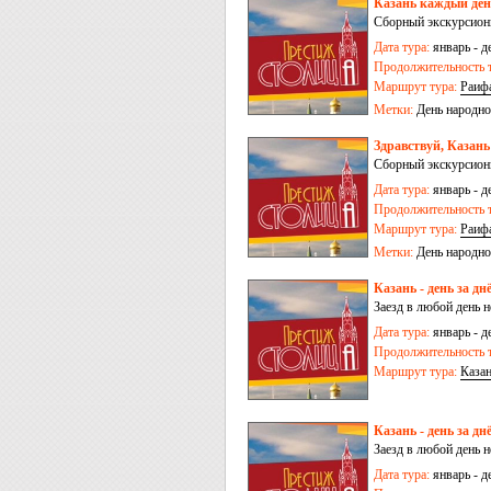
Казань каждый день
Сборный экскурсионн
Дата тура:
январь - д
Продолжительность т
Маршрут тура:
Раиф
Метки:
День народно
Здравствуй, Казань
Сборный экскурсионн
Дата тура:
январь - д
Продолжительность т
Маршрут тура:
Раиф
Метки:
День народно
Казань - день за дн
Заезд в любой день 
Дата тура:
январь - д
Продолжительность т
Маршрут тура:
Каза
Казань - день за дн
Заезд в любой день 
Дата тура:
январь - д