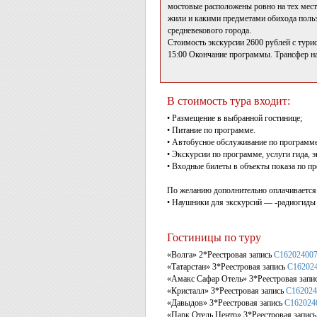
мостовые расположены ровно на тех места
жили и какими предметами обихода польз
средневекового города.
Стоимость экскурсии 2600 рублей с турис
15:00 Окончание программы. Трансфер на 
В стоимость тура входит:
• Размещение в выбранной гостинице;
• Питание по программе.
• Автобусное обслуживание по программе
• Экскурсии по программе, услуги гида, 
• Входные билеты в объекты показа по п
По желанию дополнительно оплачивается
• Наушники для экскурсий — -радиогиды 
Гостиницы по туру
«Волга» 2*Реестровая запись
С16202400
«Татарстан» 3*Реестровая запись
С16202
«Амакс Сафар Отель» 3*Реестровая запи
«Кристалл» 3*Реестровая запись
С162024
«Давыдов» 3*Реестровая запись
С162024
«Парк Отель Центр» 3*Реестровая запис