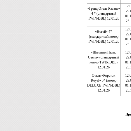
12.
«Гранд Отель Казань»
29.
4 * (стандартный
01.
TWIN/DBL) 12.01.26
25.
12.
«Ногай» 4*
29.
(стандартный номер
01.
TWIN/DBL) 12.01.26
25.
«Шаляпин Палас
12.
Отель» (стандартный
29.
номер TWIN/DBL)
01.
12.01.26
25.
Отель «Корстон
12.
Royal» 5* (номер
29.
DELUXE TWIN/DBL)
01.
12.01.26
25.
При