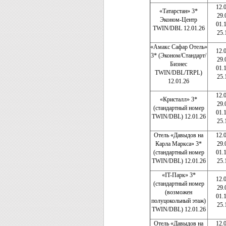
12.
«Татарстан» 3*
29.
Эконом-Центр
01.
TWIN/DBL 12.01.26
25.
«Амакс Сафар Отель»
12.
3* (Эконом/Стандарт/
29.
Бизнес
01.
TWIN/DBL/TRPL)
25.
12.01.26
12.
«Кристалл» 3*
29.
(стандартный номер
01.
TWIN/DBL) 12.01.26
25.
Отель «Давыдов на
12.
Карла Маркса» 3*
29.
(стандартный номер
01.
TWIN/DBL) 12.01.26
25.
«IT-Парк» 3*
12.
(стандартный номер
29.
(возможен
01.
полуцокольный этаж)
25.
TWIN/DBL) 12.01.26
Отель «Давыдов на
12.