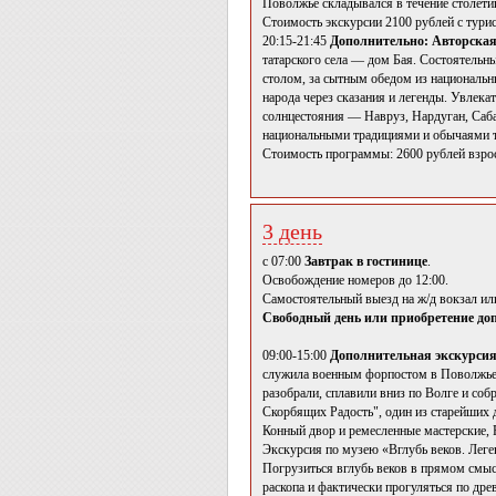
Поволжье складывался в течение столети
Стоимость экскурсии 2100 рублей с турис
20:15-21:45
Дополнительно: Авторская
татарского села — дом Бая. Состоятельны
столом, за сытным обедом из национальн
народа через сказания и легенды. Увлек
солнцестояния — Навруз, Нардуган, Саба
национальными традициями и обычаями та
Стоимость программы: 2600 рублей взросл
3 день
с 07:00
Завтрак в гостинице
.
Освобождение номеров до 12:00.
Самостоятельный выезд на ж/д вокзал или
Свободный день или приобретение до
09:00-15:00
Дополнительная экскурсия 
служила военным форпостом в Поволжье и
разобрали, сплавили вниз по Волге и со
Скорбящих Радость", один из старейших
Конный двор и ремесленные мастерские, 
Экскурсия по музею «Вглубь веков. Леге
Погрузиться вглубь веков в прямом смыс
раскопа и фактически прогуляться по др