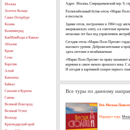
Адрес: Москва, Спиридоньевский пер. 9, стр
Москва
Золотое Кольцо
Респектабельный бутик-отель «Марко Поло 
и посольств.
Санкт-Петербург
Казань
Здание отеля, построенное в 1904 году ан
американскую элиту, а в советские времена
Калининград
несколько лет был под управлением австрий
КавМинВоды и Кавказ
Сегодня отель «Марко Поло Пресня» гордо 
Абхазия
высокого уровня. Доброжелательные и проф
Крым
здесь светлым и незабываемым.
Сочи
«Марко Поло Пресня» по праву называют ар
Карелия
корнями в самое начало прошлого века. C 
И сегодня в картинной галерее первого эта
Алтай
Камчатка
Байкал
Все туры по данному напра
Сахалин и Курилы
Саяны
Великий Новгород
Ibis Москва Павеле
Великий Устюг
Маршрут тура:
Моск
Вологда
Краснодарский край