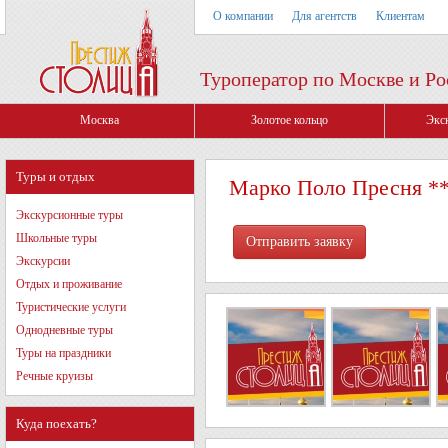
О компании
Для агентств
Клиентам
Туроператор по Москве и Ро
Москва
Золотое кольцо
Экс
Туры и отдых
Марко Поло Пресня *
Экскурсионные туры
Школьные туры
Экскурсии
Отдых и проживание
Туристические услуги
Однодневные туры
Туры на праздники
Речные круизы
Куда поехать?