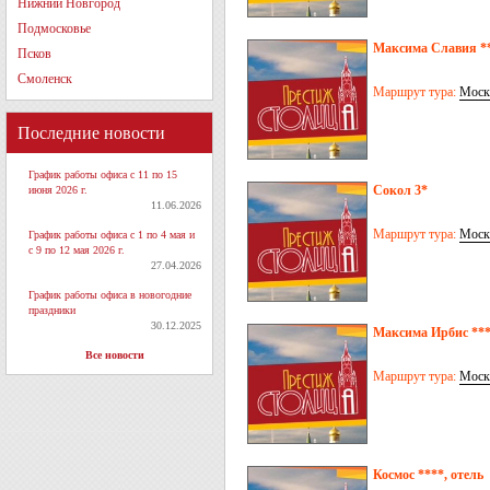
Нижний Новгород
Подмосковье
Максима Славия **
Псков
Смоленск
Маршрут тура:
Моск
Последние новости
График работы офиса с 11 по 15
Сокол 3*
июня 2026 г.
11.06.2026
Маршрут тура:
Моск
График работы офиса с 1 по 4 мая и
с 9 по 12 мая 2026 г.
27.04.2026
График работы офиса в новогодние
праздники
30.12.2025
Максима Ирбис ***
Все новости
Маршрут тура:
Моск
Космос ****, отель