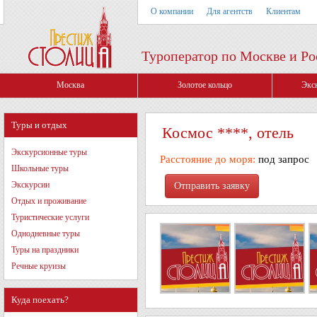
О компании
Для агентств
Клиентам
Туроператор по Москве и Ро
Москва
Золотое кольцо
Экс
Туры и отдых
Космос ****, отель
Экскурсионные туры
Расстояние до моря:
под запрос
Школьные туры
Экскурсии
Отдых и проживание
Туристические услуги
Однодневные туры
Туры на праздники
Речные круизы
Куда поехать?