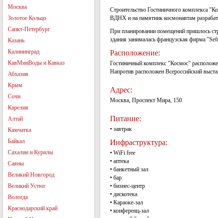
Москва
Строительство Гостиничного комплекса "Ко
Золотое Кольцо
ВДНХ и на памятник космонавтам разрабат
Санкт-Петербург
При планировании помещений пришлось стро
здания занималась французская фирма "Sefr
Казань
Калининград
Расположение:
КавМинВоды и Кавказ
Гостиничный комплекс "Космос" расположен 
Напротив расположен Всероссийский выста
Абхазия
Крым
Адрес:
Сочи
Москва, Проспект Мира, 150
Карелия
Питание:
Алтай
• завтрак
Камчатка
Байкал
Инфраструктура:
Сахалин и Курилы
• WiFi free
• аптека
Саяны
• банкетный зал
Великий Новгород
• бар
Великий Устюг
• бизнес-центр
• дискотека
Вологда
• Караоке-зал
Краснодарский край
• конференц-зал