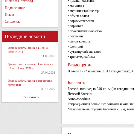
• крытый бассейн
Нижний Новгород
• магазины
Подмосковье
• медицинский центр
Псков
• обмен валют
• парикмахерская
Смоленск
• парковка
• прачечная/химчистка
Последние новости
• ресторан
• салон красоты
• Солярий
График работы офиса с 11 по 15
• сувенирный магазин
июня 2026 г.
11.06.2026
• тренажерный зал
Размещение:
График работы офиса с 1 по 4 мая и
с 9 по 12 мая 2026 г.
В отеле 1777 номеров (1311 стандартных, 
27.04.2026
График работы офиса в новогодние
Бассеин:
праздники
Бассейн площадью 240 кв. м (на сегодняшн
30.12.2025
Детский бассейн.
Все новости
Аква-аэробика.
Рекреационная зона с шезлонгами и живым
Максимальная глубина бассейна -1.7м, темп