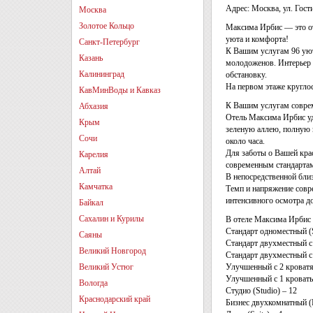
Адрес: Москва, ул. Гост
Москва
Золотое Кольцо
Максима Ирбис — это оте
уюта и комфорта!
Санкт-Петербург
К Вашим услугам 96 уют
Казань
молодоженов. Интерьер 
Калининград
обстановку.
На первом этаже круглос
КавМинВоды и Кавказ
К Вашим услугам соврем
Абхазия
Отель Максима Ирбис уд
Крым
зеленую аллею, полную 
Сочи
около часа.
Для заботы о Вашей кра
Карелия
современным стандарта
Алтай
В непосредственной бли
Камчатка
Темп и напряжение совр
интенсивного осмотра д
Байкал
Сахалин и Курилы
В отеле Максима Ирбис 
Стандарт одноместный (S
Саяны
Стандарт двухместный с 
Великий Новгород
Стандарт двухместный с 
Великий Устюг
Улучшенный с 2 кроватям
Улучшенный с 1 кроватью
Вологда
Студио (Studio) – 12
Краснодарский край
Бизнес двухкомнатный (B