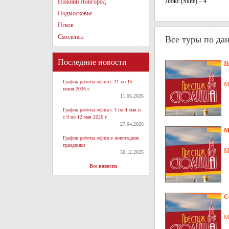
Люкс (Suite) – 4
Нижний Новгород
Подмосковье
Псков
Смоленск
Все туры по да
Последние новости
I
График работы офиса с 11 по 15
М
июня 2026 г.
11.06.2026
График работы офиса с 1 по 4 мая и
с 9 по 12 мая 2026 г.
27.04.2026
М
График работы офиса в новогодние
праздники
М
30.12.2025
Все новости
С
М