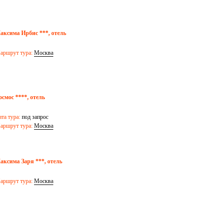
аксима Ирбис ***, отель
аршрут тура:
Москва
осмос ****, отель
ата тура:
под запрос
аршрут тура:
Москва
аксима Заря ***, отель
аршрут тура:
Москва