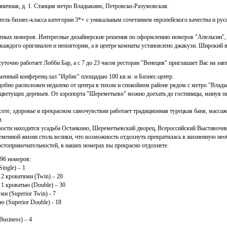
иничная, д. 1. Станция метро Владыкино, Петровско-Разумовская.
ль бизнес-класса категории 3*+ с уникальным сочетанием европейского качества и рус
ных номеров. Интересные дизайнерские решения по оформлению номеров "Апельсин", 
каждого оригинален и неповторим, а в центре комнаты установлено джакузи. Широкий
уточно работает Лобби Бар, а с 7 до 23 часов ресторан "Венеция" приглашает Вас на зав
енный конференц-зал "Ирбис" площадью 100 кв.м. и Бизнес-центр.
обно расположен недалеко от центра в тихом и спокойном районе рядом с метро "Влады
цветущих деревьев. От аэропорта "Шереметьево" можно доехать до гостиницы, минуя пе
соте, здоровье и прекрасном самочувствии работает традиционная турецкая баня, масс
м.
зости находится усадьба Останкино, Шереметьевский дворец, Всероссийский Выставочны
еменной жизни столь велики, что возможность отдохнуть превратилась в жизненную нео
остопримечательностей, в наших номерах вы прекрасно отдохнете.
96 номеров:
ingle) – 1
2 кроватями (Twin) – 20
1 кроватью (Double) – 30
и (Superior Twin) - 7
 (Superior Double) - 18
usiness) – 4