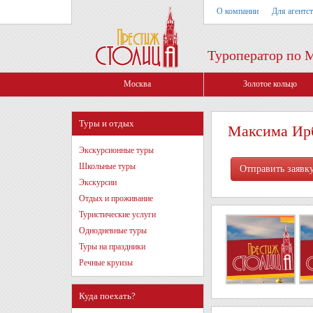
О компании
Для агентс
Туроператор по 
Москва
Золотое кольцо
Туры и отдых
Максима Ирб
Экскурсионные туры
Школьные туры
Экскурсии
Отдых и проживание
Туристические услуги
Однодневные туры
Туры на праздники
Речные круизы
Куда поехать?