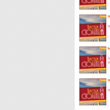
М
М
К
Д
М
М
М