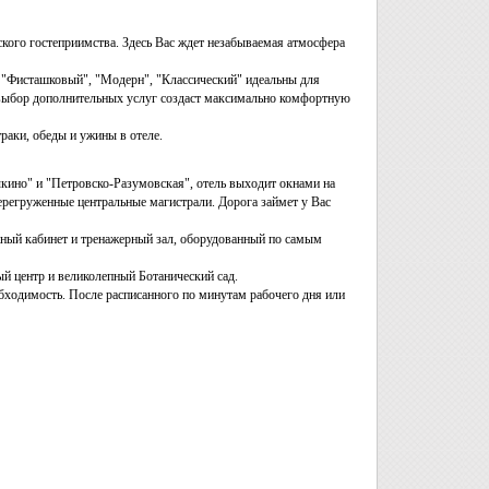
ского гостеприимства. Здесь Вас ждет незабываемая атмосфера
"Фисташковый", "Модерн", "Классический" идеальны для
 выбор дополнительных услуг создаст максимально комфортную
траки, обеды и ужины в отеле.
кино" и "Петровско-Разумовская", отель выходит окнами на
регруженные центральные магистрали. Дорога займет у Вас
ажный кабинет и тренажерный зал, оборудованный по самым
й центр и великолепный Ботанический сад.
бходимость. После расписанного по минутам рабочего дня или