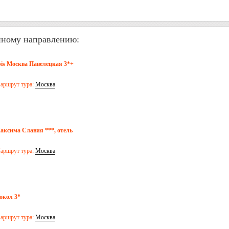
нному направлению:
bis Москва Павелецкая 3*+
аршрут тура:
Москва
аксима Славия ***, отель
аршрут тура:
Москва
окол 3*
аршрут тура:
Москва