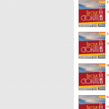
Х
М
Х
М
М
М
Р
М