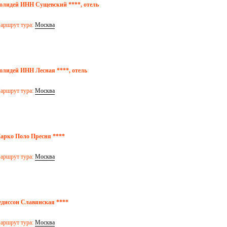
олидей ИНН Сущевский ****, отель
аршрут тура:
Москва
олидей ИНН Лесная ****, отель
аршрут тура:
Москва
арко Поло Пресня ****
аршрут тура:
Москва
едиссон Славянская ****
аршрут тура:
Москва