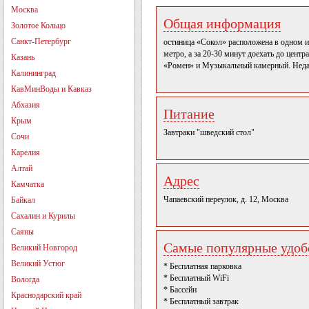
Москва
Общая информация
Золотое Кольцо
Санкт-Петербург
остиница «Сокол» расположена в одном и
метро, а за 20-30 минут доехать до цент
Казань
«Ромен» и Музыкальный камерный. Нед
Калининград
КавМинВоды и Кавказ
Абхазия
Питание
Крым
Завтраки "шведский стол"
Сочи
Карелия
Алтай
Адрес
Камчатка
Чапаевский переулок, д. 12, Москва
Байкал
Сахалин и Курилы
Саяны
Самые популярные удобс
Великий Новгород
Великий Устюг
* Бесплатная парковка
* Бесплатный WiFi
Вологда
* Бассейн
Краснодарский край
* Бесплатный завтрак