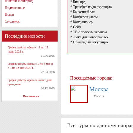
Нижний Новгород
* Бильярд
* Трансфер из/до аэропорта
Подмосковье
* Банкетный зал
Псков
* Конференц-залы
Смоленск
* Кондиционер
* Сейф
* ТВ с плоским экраном
Последние новости
* Люкс для новобрачных
* Номера для некурящих
График работы офиса с 11 по 15
июня 2026 г.
11.06.2026
График работы офиса с 1 по 4 мая и
с 9 по 12 мая 2026 г.
27.04.2026
Посещаемые города:
График работы офиса в новогодние
праздники
Москва
30.12.2025
Россия
Все новости
Все туры по данному напра