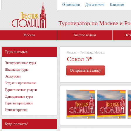
О компании
Для агентств
Клиентам
Туроператор по Москве и Ро
Москва
Золотое кольцо
Экс
Туры и отдых
Москва
»
Гостиницы Москвы
Сокол 3*
Экскурсионные туры
Школьные туры
Экскурсии
Отдых и проживание
Туристические услуги
Однодневные туры
Туры на праздники
Речные круизы
Куда поехать?