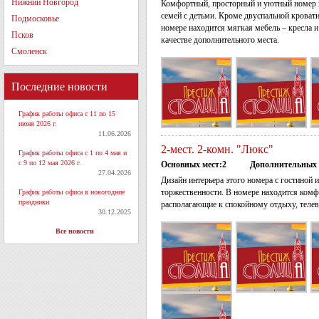
Нижний Новгород
Комфортный, просторный и уютный номер 
семей с детьми. Кроме двуспальной кровати,
Подмосковье
номере находится мягкая мебель – кресла и
Псков
качестве дополнительного места.
Смоленск
Последние новости
График работы офиса с 11 по 15
июня 2026 г.
11.06.2026
2-мест. 2-комн. "Люкс"
График работы офиса с 1 по 4 мая и
с 9 по 12 мая 2026 г.
Основных мест:2
Дополнительных 
27.04.2026
Дизайн интерьера этого номера с гостиной 
торжественности. В номере находится комф
График работы офиса в новогодние
праздники
располагающие к спокойному отдыху, телеви
30.12.2025
Все новости