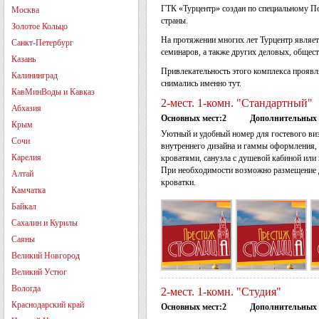
ГТК «Турцентр» создан по специальному По
Москва
страны.
Золотое Кольцо
На протяжении многих лет Турцентр являе
Санкт-Петербург
семинаров, а также других деловых, общес
Казань
Привлекательность этого комплекса проявл
Калининград
снимались именно тут.
КавМинВоды и Кавказ
2-мест. 1-комн. "Стандартный"
Абхазия
Основных мест:2
Дополнительных 
Крым
Уютный и удобный номер для гостевого ви
Сочи
внутреннего дизайна и гаммы оформления,
Карелия
кроватями, санузла с душевой кабиной или
При необходимости возможно размещение до
Алтай
кроватки.
Камчатка
Байкал
Сахалин и Курилы
Саяны
Великий Новгород
Великий Устюг
Вологда
2-мест. 1-комн. "Студия"
Краснодарский край
Основных мест:2
Дополнительных 