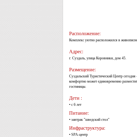
Расположение:
Комплекс уютно расположился в живописно
Адрес:
г. Суздаль, улица Коровники, дом 45.
Размещение:
Суздальский Туристический Центр сегодня
комфортно может единовременно разместитьс
гостиницы.
Дети :
• с 6 лет
Питание:
• завтрак "шведский стол"
Инфраструктура:
• SPA-центр