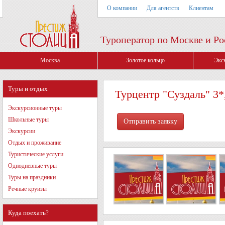
О компании
Для агентств
Клиентам
Туроператор по Москве и Ро
Москва
Золотое кольцо
Экс
Туры и отдых
Турцентр "Суздаль" 3*
Экскурсионные туры
Школьные туры
Экскурсии
Отдых и проживание
Туристические услуги
Однодневные туры
Туры на праздники
Речные круизы
Куда поехать?