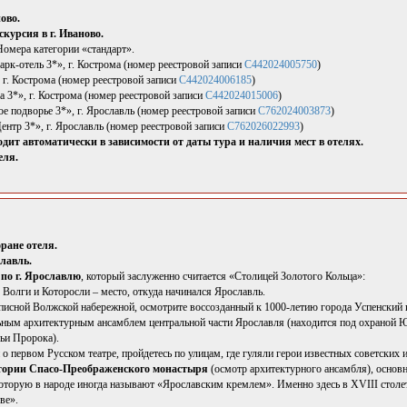
ново.
курсия в г. Иваново.
омера категории «стандарт».
рк-отель 3*», г. Кострома (номер реестровой записи
С442024005750
)
 г. Кострома (номер реестровой записи
С442024006185
)
 3*», г. Кострома (номер реестровой записи
С442024015006
)
е подворье 3*», г. Ярославль (номер реестровой записи
С762024003873
)
ентр 3*», г. Ярославль (номер реестровой записи
С762026022993
)
дит автоматически в зависимости от даты тура и наличия мест в отелях.
еля.
ране отеля.
славль.
по г. Ярославлю
, который заслуженно считается «Столицей Золотого Кольца»:
 Волги и Которосли – место, откуда начинался Ярославль.
писной Волжской набережной, осмотрите воссозданный к 1000-летию города Успенский 
ьным архитектурным ансамблем центральной части Ярославля (находится под охраной
ьи Пророка).
о первом Русском театре, пройдетесь по улицам, где гуляли герои известных советских
тории Спасо-Преображенского монастыря
(осмотр архитектурного ансамбля), основ
оторую в народе иногда называют «Ярославским кремлем». Именно здесь в XVIII столе
ве».