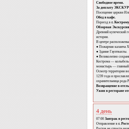
Свободное время.
За доплату ЭКС
Посещение церкви Иль
Обед в кафе.
Переезд в
г. Кострому
Обзорная Экскурсия
Древний купеческий г
истории.
В центре расположены
● Пожарная каланча X
● Здание Гауптвахты.
● Великолепно сохран
Кострома — колыбель
монастырь — главный
Осмотр территории во
1239 года и прославле
охранительница рода 
Возвращение в отель
Ужин в ресторане от
4 день
07:00
Завтрак в рест
Отправление в
г. Рос
Ростов не спроста наз