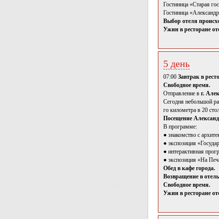
Гостиница «Старая гос
Гостиница «Александр
Выбор отеля происхо
Ужин в ресторане оте
5 день
07:00
Завтрак в рест
Свободное время.
Отправление в
г. Але
Сегодня небольшой ра
го километра в 20 сто
Посещение Александ
В программе:
● знакомство с архит
● экспозиция «Госуда
● интерактивная прог
● экспозиция «На Печ
Обед в кафе города.
Возвращение в отель
Свободное время.
Ужин в ресторане оте