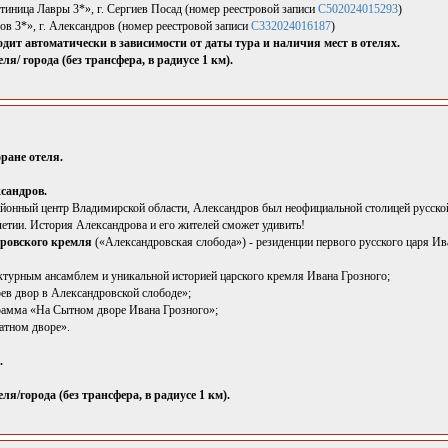
тиница Лавры 3*», г. Сергиев Посад (номер реестровой записи
С502024015293
)
ов 3*», г. Александров (номер реестровой записи
С332024016187
)
дит автоматически в зависимости от даты тура и наличия мест в отелях.
ля/ города (без трансфера, в радиусе 1 км).
оране отеля.
ксандров.
йонный центр Владимирской области, Александров был неофициальной столицей русской 
летии. История Александрова и его жителей сможет удивить!
ровского кремля
(«Александровская слобода») - резиденции первого русского царя Ив
ектурным ансамблем и уникальной историей царского кремля Ивана Грозного;
рев двор в Александровской слободе»;
рамма «На Сытном дворе Ивана Грозного»;
атном дворе».
.
ля/города (без трансфера, в радиусе 1 км).