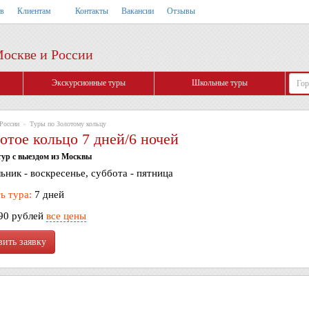
тв
Клиентам
Контакты
Вакансии
Отзывы
Москве и России
Экскурсионные туры
Школьные туры
России
»
Туры по Золотому кольцу
отое кольцо 7 дней/6 ночей
ур с выездом из Москвы
ник - воскресенье, суббота - пятница
ь тура:
7 дней
90 рублей
все цены