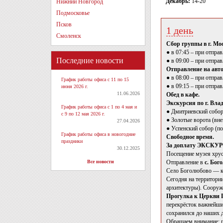
Декабрь:
14-20
Нижний Новгород
Подмосковье
Псков
1 день
Смоленск
Сбор группы в г. Мо
● в 07:45 – при отпра
Последние новости
● в 09:00 – при отпра
Отправление на авто
● в 08:00 – при отпра
График работы офиса с 11 по 15
● в 09:15 – при отпра
июня 2026 г.
11.06.2026
Обед в кафе.
Экскурсия по г. Вла
График работы офиса с 1 по 4 мая и
● Дмитриевский собор
с 9 по 12 мая 2026 г.
● Золотые ворота (вне
27.04.2026
● Успенский собор (по
График работы офиса в новогодние
Свободное время.
праздники
За доплату ЭКС
30.12.2025
Посещение музея хрус
Все новости
Отправление в
с. Бог
Cело Боголюбово — ко
Сегодня на территори
архитектуры). Сооруже
Прогулка к Церкви 
перекрёсток важнейши
сохранился до наших 
Обращаем внимание: п