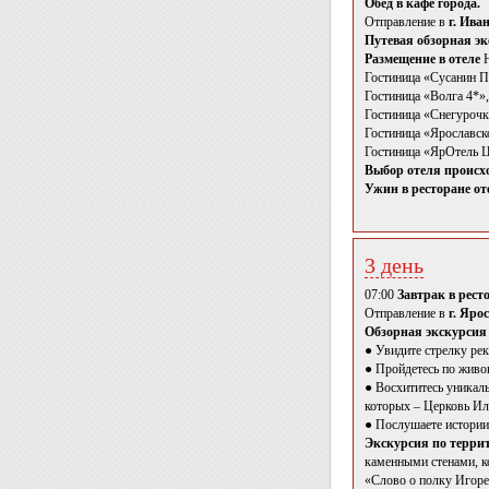
Обед в кафе города.
Отправление в
г. Ива
Путевая обзорная экс
Размещение в отеле
Н
Гостиница «Сусанин Па
Гостиница «Волга 4*»,
Гостиница «Снегурочка
Гостиница «Ярославско
Гостиница «ЯрОтель Ц
Выбор отеля происхо
Ужин в ресторане от
3 день
07:00
Завтрак в ресто
Отправление в
г. Яро
Обзорная экскурсия 
● Увидите стрелку рек
● Пройдетесь по живо
● Восхититесь уникал
которых – Церковь Ил
● Послушаете истории 
Экскурсия по терри
каменными стенами, к
«Слово о полку Игоре