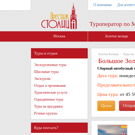
О компании
Для агентс
Туроператор по 
Москва
Золотое кольцо
Туры и отдых
Золотое Кольцо
»
Туры по 
Большое Зол
Экскурсионные туры
Сборный автобусный т
Школьные туры
Дата тура:
понедель
Экскурсии
Продолжительност
Отдых и проживание
Туристические услуги
Цена тура:
от 45 5
Однодневные туры
Цены
Туры на праздники
Речные круизы
Куда поехать?