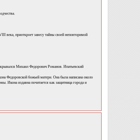
одчества.
III века, приоткроет завесу тайны своей неповторимой
скрывался Михаил Федорович Романов. Ипатьевский
кона Федоровской божьей матери. Она была написана около
омы. Икона издавна почитается как защитница города и