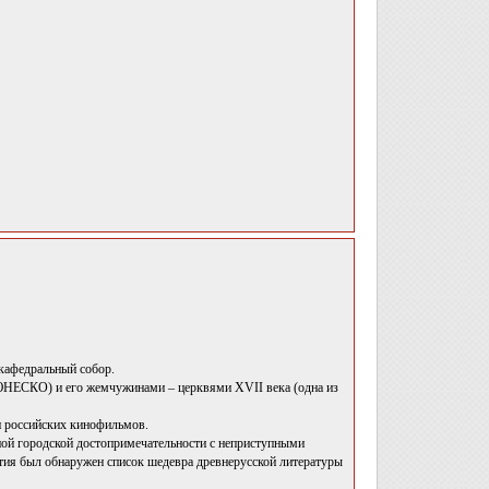
кафедральный собор.
 ЮНЕСКО) и его жемчужинами – церквями XVII века (одна из
 и российских кинофильмов.
ной городской достопримечательности с неприступными
тия был обнаружен список шедевра древнерусской литературы