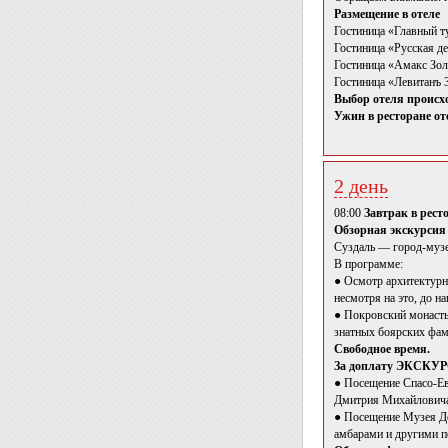
Размещение в отеле
Гостиница «Главный ту
Гостиница «Русская де
Гостиница «Амакс Зол
Гостиница «Левитанъ 3
Выбор отеля происхо
Ужин в ресторане от
2 день
08:00
Завтрак в рест
Обзорная экскурсия 
Суздаль — город-музе
В программе:
● Осмотр архитектурн
несмотря на это, до н
● Покровский монасты
знатных боярских фам
Свободное время.
За доплату ЭКС
● Посещение Спасо-Ев
Дмитрия Михайловича
● Посещение Музея Де
амбарами и другими п