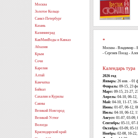
Москва
Золотое Кольцо
Санкт-Петербург
Казань
Калининград
КавМинВоды и Кавказ
*
Абхазия
Москва - Владимир - Б
- Сергиев Посад - Ал
Крым
Сочи
Календарь тура
Карелия
Алтай
2026 год
Январь:
26 янв. - 01 
Камчатка
Февраль:
09-15, 23 фе
Байкал
Март:
09-15, 21-27, 23
Сахалин и Курилы
Апрель:
04-10, 06-12, 
Май:
04-10, 11-17, 16-
Саяны
Июнь:
01-07, 06-12, 08
Великий Новгород
Июль:
04-10, 06-12, 11
Великий Устюг
Август:
01-07, 03-09, 0
Сентябрь:
05-11, 07-13
Вологда
Октябрь:
03-09, 05-11,
Краснодарский край
Ноябрь:
02-08, 16-22, 