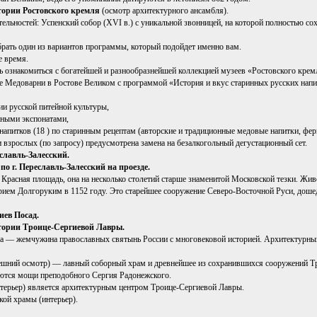
тории Ростовского кремля
(осмотр архитектурного ансамбля).
льностей: Успенский собор (XVI в.) с уникальной звонницей, на которой полностью со
рать один из вариантов программы, который подойдет именно вам.
 время.
 ознакомиться с богатейшей и разнообразнейшей коллекцией музеев «Ростовского крем
 Медоварни в Ростове Великом с программой «История и вкус старинных русских напи
ии русской питейной культуры,
нными экспонатами,
напитков (18 ) по старинным рецептам (авторские и традиционные медовые напитки, фе
 взрослых (по запросу) предусмотрена замена на безалкогольный дегустационный сет.
еславль-Залесский.
по г. Переславль-Залесский на проезде.
Красная площадь, она на несколько столетий старше знаменитой Московской тезки. Жи
ием Долгоруким в 1152 году. Это старейшее сооружение Северо-Восточной Руси, доше
иев Посад.
тории Троице-Сергиевой Лавры.
а — жемчужина православных святынь России с многовековой историей. Архитектурный
ешний осмотр) — лавный соборный храм и древнейшее из сохранившихся сооружений Тр
ются мощи преподобного Сергия Радонежского.
нтерьер) является архитектурным центром Троице-Сергиевой Лавры.
кой храмы (интерьер).