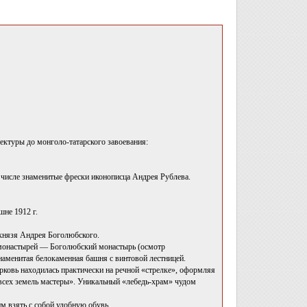
тектуры до монголо-татарского завоевания:
м числе знаменитые фрески иконописца Андрея Рублева.
не 1912 г.
 князя Андрея Боголюбского.
х монастырей — Боголюбский монастырь (осмотр
знаменитая белокаменная башня с винтовой лестницей.
ерковь находилась практически на речной «стрелке», оформляя
 всех земель мастеры». Уникальный «лебедь-храм» чудом
м взять с собой удобную обувь.