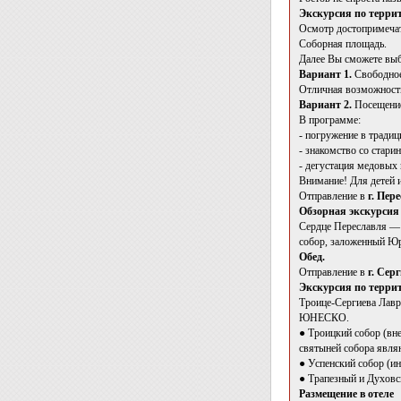
Экскурсия по терри
Осмотр достопримечате
Соборная площадь.
Далее Вы сможете выб
Вариант 1.
Свободное
Отличная возможность
Вариант 2.
Посещение
В программе:
- погружение в традиц
- знакомство со стари
- дегустация медовых 
Внимание! Для детей и
Отправление в
г. Пер
Обзорная экскурсия 
Сердце Переславля — 
собор, заложенный Юр
Обед.
Отправление в
г. Серг
Экскурсия по терри
Троице-Сергиева Лавр
ЮНЕСКО.
● Троицкий собор (вн
святыней собора явля
● Успенский собор (и
● Трапезный и Духовс
Размещение в отеле