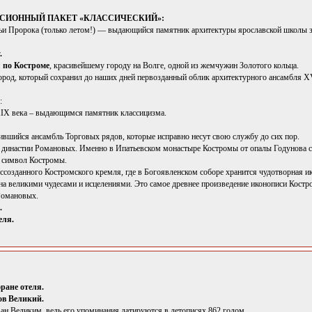
КУРСИОННЫЙ ПАКЕТ «КЛАССИЧЕСКИЙ»:
и Пророка (только летом!) — выдающийся памятник архитектуры ярославской школы з
.
 по Костроме
, красивейшему городу на Волге, одной из жемчужин Золотого кольца.
ород, который сохранил до наших дней первозданный облик архитектурного ансамбля XV
:
IX века – выдающимся памятник классицизма.
ившийся ансамбль Торговых рядов, которые исправно несут свою службу до сих пор.
 династии Романовых. Именно в Ипатьевском монастыре Костромы от опалы Годунова 
 символ Костромы.
ссозданного Костромского кремля, где в Богоявленском соборе хранится чудотворная и
на великими чудесами и исцелениями. Это самое древнее произведение иконописи Костр
Романовых.
.
еля.
оране отеля.
тов Великий.
ван Великим, ведь его упоминания датируются в летописях 862 годом.