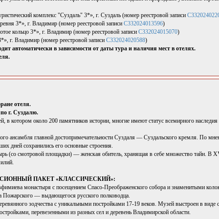
ристический комплекс "Суздаль" 3*», г. Суздаль (номер реестровой записи
С332024022
ревня 3*», г. Владимир (номер реестровой записи
С332024013596
)
отое кольцо 3*», г. Владимир (номер реестровой записи
С332024015070
)
*», г. Владимир (номер реестровой записи
С332024020588
)
дит автоматически в зависимости от даты тура и наличия мест в отелях.
еля.
оране отеля.
по г. Суздалю.
й, в котором около 200 памятников истории, многие имеют статус всемирного наслед
ого ансамбля главной достопримечательности Суздаля — Суздальского кремля. По мнени
аших дней сохранились его основные строения.
рь (со смотровой площадки) — женская обитель, хранящая в себе множество тайн. В X
илий.
КУРСИОННЫЙ ПАКЕТ «КЛАССИЧЕСКИЙ»:
фимиева монастыря с посещением Спасо-Преображенского собора и знаменитыми колок
 Пожарского — выдающегося русского полководца.
ревянного зодчества с уникальными постройками 17-19 веков. Музей выстроен в виде 
остройками, перевезенными из разных сел и деревень Владимирской области.