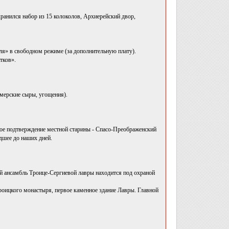
хранился набор из 15 колоколов, Архиерейский двор,
ля» в свободном режиме (за дополнительную плату).
тков».
рмерские сыры, угощения).
вое подтверждение местной старины - Спасо-Преображенский
дшее до наших дней.
 ансамбль Троице-Сергиевой лавры находится под охраной
оицкого монастыря, первое каменное здание Лавры. Главной