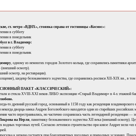
скве, ст. метро «ВДНХ», стоянка справа от гостиницы «Космос»:
влении в субботу
влении в понедельник
бусе в г. Владимир:
влении в субботу
влении в понедельник
димиру
, одному из немногих городов Золотого кольца, где сохранились памятники архи
 (внешний осмотр).
шний осмотр, на реставрации).
сещение), шедевр белокаменного зодчества, где сохранились росписи XII-XIX вв., в то
КУРСИОННЫЙ ПАКЕТ «КЛАССИЧЕСКИЙ»:
таля и стекла XVIII-XXI веков ЛИБО экспозиции «Старый Владимир» в 4-х этажной баш
олюбово.
гда-то древний русский город, основанный в 1158 году как резиденция владимирского
и некогда дворца-замка Андрея Боголюбского находится один из старейших российски
ния часто перестраивались, но частично сохранилась часть легендарной резиденции — 
Покрова на Нерли
, памятнику белокаменного зодчества XII века (внешний осмотр). Ц
х водных торговых путей. Согласно летописи строительство при князе Андрее вели «из
дней.
рогулка к церкви состоится при благоприятных погодных и природных условиях. Проси