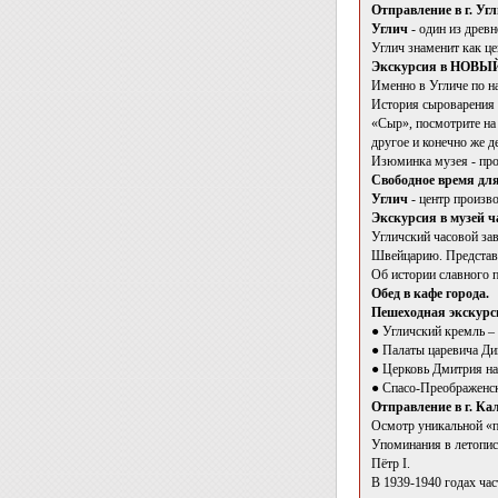
Отправление в г. Угл
Углич
- один из древ
Углич знаменит как це
Экскурсия в НОВЫЙ
Именно в Угличе по н
История сыроварения в
«Сыр», посмотрите на 
другое и конечно же д
Изюминка музея - про
Свободное время дл
Углич
- центр произво
Экскурсия в музей ч
Угличский часовой за
Швейцарию. Представь
Об истории славного 
Обед в кафе города.
Пешеходная экскурс
● Угличский кремль – 
● Палаты царевича Дим
● Церковь Дмитрия на
● Спасо-Преображенск
Отправление в г. Ка
Осмотр уникальной «п
Упоминания в летопис
Пётр I.
В 1939-1940 годах час