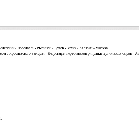
алесский - Ярославль - Рыбинск - Тутаев - Углич - Калязин - Москва
ерегу Ярославского взморья - Дегустация переславской ряпушки и угличских сыров - 
25