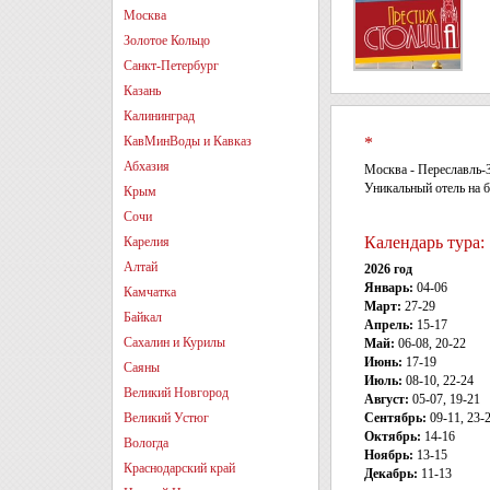
Москва
Золотое Кольцо
Санкт-Петербург
Казань
Калининград
КавМинВоды и Кавказ
*
Абхазия
Москва - Переславль-З
Уникальный отель на б
Крым
Сочи
Календарь тура:
Карелия
Алтай
2026 год
Январь:
04-06
Камчатка
Март:
27-29
Байкал
Апрель:
15-17
Сахалин и Курилы
Май:
06-08, 20-22
Июнь:
17-19
Саяны
Июль:
08-10, 22-24
Великий Новгород
Август:
05-07, 19-21
Великий Устюг
Сентябрь:
09-11, 23-
Октябрь:
14-16
Вологда
Ноябрь:
13-15
Краснодарский край
Декабрь:
11-13