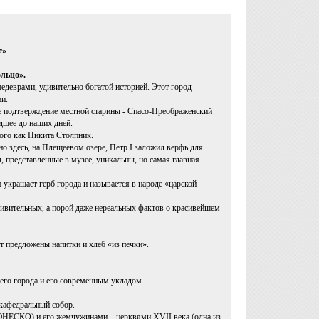
с»
ольцо».
едеврами, удивительно богатой историей. Этот город
ии.
ое подтверждение местной старины - Спасо-Преображенский
дшее до наших дней.
ого как Никита Столпник.
о здесь, на Плещеевом озере, Петр I заложил верфь для
 представленные в музее, уникальны, но самая главная
украшает герб города и называется в народе «царской
удивительных, а порой даже нереальных фактов о красивейшем
т предложены напитки и хлеб «из печки».
него города и его современным укладом.
кафедральный собор.
 ЮНЕСКО) и его жемчужинами – церквями XVII века (одна из