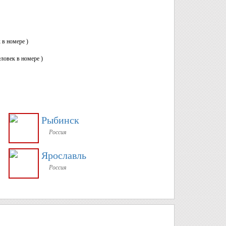
 в номере )
еловек в номере )
Рыбинск
Россия
Ярославль
Россия