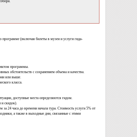
собора.
о программе (включая билеты в музеи и услуги гида-
унктом программы.
вных обстоятельств с сохранением объема и качества.
рии или выше.
еского класса.
ситуации, доступные места определяются гидом.
 и скидок).
м за 24 часа до времени начала тура. Стоимость услуги 5% от
здники, а также в выходные дни, связанные с этими