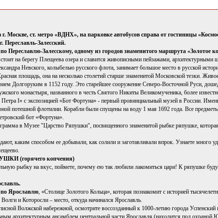
в г. Москве, ст. метро «ВДНХ», на парковке автобусов справа от гостиницы «Космо
г. Переславль-Залесский.
по Переславлю-Залесскому, одному из городов знаменитого маршрута «Золотое к
 стоит на берегу Плещеева озера и славится живописными пейзажами, архитектурными ш
ксандра Невского, колыбелью русского флота, занимает большое место в русской истор
Красная площадь, она на несколько столетий старше знаменитой Московской тезки. Жив
ием Долгоруким в 1152 году. Это старейшее сооружение Северо-Восточной Руси, доше
жского монастыря, названного в честь Святого Никиты Великомученика, более известн
 Петра I» с экспозицией «Бот Фортуна» - первый провинциальный музей в России. Именн
рной потешной флотилии. Корабли были спущены на воду 1 мая 1692 года. Все предметы,
петровский бот «Фортуна».
грамма в Музее "Царство Ряпушки", посвященного знаменитой рыбке ряпушке, которая 
дают, каким способом ее добывали, как солили и заготавливали впрок. Узнаете много 
лещеево.
КИ (горячего копчения)
льную рыбку на вкус, поймете, почему ею так любили лакомиться цари! К ряпушке буду
ославль.
 по Ярославлю
, «Столице Золотого Кольца», которая познакомит с историей тысячелет
 Волги и Которосли – место, откуда начинался Ярославль.
писной Волжской набережной, осмотрите воссозданный к 1000-летию города Успенский 
ьным архитектурным ансамблем центральной части Ярославля (находится под охраной