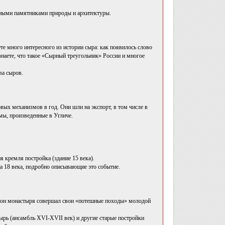
ьными памятниками природы и архитектуры.
те много интересного из истории сыра: как появилось слово
знаете, что такое «Сырный треугольник» России и многое
ва сыров.
х механизмов в год. Они шли на экспорт, в том числе в
мы, произведенные в Угличе.
 кремля постройка (здание 15 века).
а 18 века, подробно описывающие это событие.
район монастыря совершал свои «потешные походы» молодой
тырь (ансамбль XVI-XVII век) и другие старые постройки