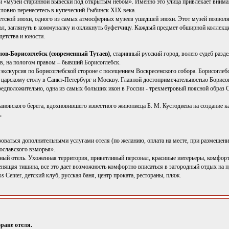
й «музей старинной вывески под открытым небом». Именно это улица привлекает вниман
словно перенесетесь в купеческий Рыбинск XIX века.
тской эпохи, одного из самых атмосферных музеев ушедшей эпохи. Этот музей позволя
зал, заглянуть в коммуналку и окликнуть буфетчицу. Каждый предмет обширной коллекц
детства и юности.
ов-Борисоглебск (современный Тутаев)
, старинный русский город, волею судеб разд
, на пологом правом – бывший Борисоглебск.
экскурсия по Борисоглебской стороне с посещением Воскресенского собора. Борисоглебс
к царскому столу в Санкт-Петербург и Москву. Главной достопримечательностью Борисо
предположительно, одна из самых больших икон в России - трехметровый поясной образ
ановского берега, вдохновившего известного живописца Б. М. Кустодиева на создание к
.
оваться дополнительными услугами отеля (по желанию, оплата на месте, при размещени
ославского взморья».
ный отель. Ухоженная территория, приветливый персонал, красивые интерьеры, комфор
енящая тишина, все это дает возможность комфортно вписаться в загородный отдых на п
s Center, детский клуб, русская баня, центр проката, рестораны, пляж.
ране отеля.