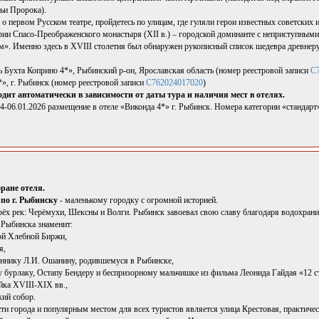
ьи Пророка).
о первом Русском театре, пройдетесь по улицам, где гуляли герои известных советских
рии Спасо-Преображенского монастыря (XII в.) – городской доминанте с неприступным
». Именно здесь в XVIII столетия был обнаружен рукописный список шедевра древнеру
ь Бухта Коприно 4*», Рыбинский р-он, Ярославская область (номер реестровой записи
С
», г. Рыбинск (номер реестровой записи
С762024017020
)
дит автоматически в зависимости от даты тура и наличия мест в отелях.
4-06.01.2026 размещение в отеле «Виконда 4*» г. Рыбинск. Номера категории «стандарт
оране отеля.
по г. Рыбинску
- маленькому городку с огромной историей.
трёх рек: Черёмухи, Шексны и Волги. Рыбинск завоевал свою славу благодаря водохра
 Рыбинска знаменит:
вой Хлебной Биржи,
я,
еннику Л.И. Ошанину, родившемуся в Рыбинске,
 бурлаку, Остапу Бендеру и беспризорному мальчишке из фильма Леонида Гайдая «12 ст
йка XVIII-XIX вв.,
ий собор.
ти города и популярным местом для всех туристов является улица Крестовая, практич