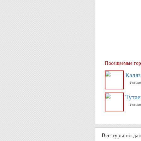
Посещаемые гор
Каля
Россия
Тутае
Россия
Все туры по да