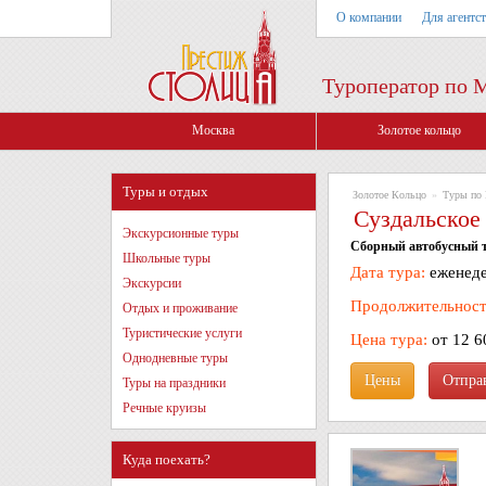
О компании
Для агентс
Туроператор по 
Москва
Золотое кольцо
Туры и отдых
Золотое Кольцо
»
Туры по 
Суздальское 
Экскурсионные туры
Сборный автобусный т
Школьные туры
Дата тура:
еженеде
Экскурсии
Продолжительност
Отдых и проживание
Туристические услуги
Цена тура:
от 12 6
Однодневные туры
Цены
Туры на праздники
Речные круизы
Куда поехать?