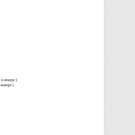
 в номере )
 номере )