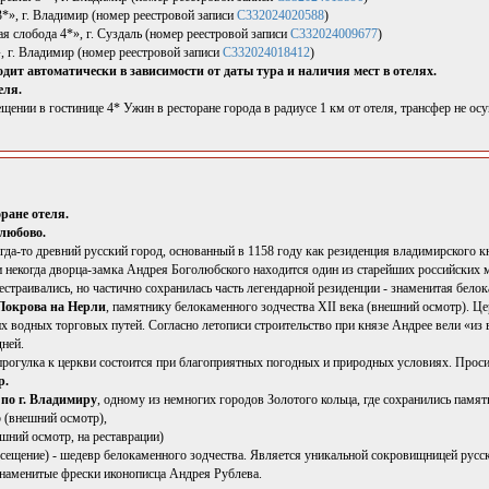
*», г. Владимир (номер реестровой записи
С332024020588
)
 слобода 4*», г. Суздаль (номер реестровой записи
С332024009677
)
, г. Владимир (номер реестровой записи
С332024018412
)
дит автоматически в зависимости от даты тура и наличия мест в отелях.
еля.
ении в гостинице 4* Ужин в ресторане города в радиусе 1 км от отеля, трансфер не ос
оране отеля.
олюбово.
гда-то древний русский город, основанный в 1158 году как резиденция владимирского 
и некогда дворца-замка Андрея Боголюбского находится один из старейших российских 
страивались, но частично сохранилась часть легендарной резиденции - знаменитая бело
Покрова на Нерли
, памятнику белокаменного зодчества XII века (внешний осмотр). Ц
х водных торговых путей. Согласно летописи строительство при князе Андрее вели «из
дней.
рогулка к церкви состоится при благоприятных погодных и природных условиях. Проси
р.
по г. Владимиру
, одному из немногих городов Золотого кольца, где сохранились памя
 (внешний осмотр),
шний осмотр, на реставрации)
сещение) - шедевр белокаменного зодчества. Является уникальной сокровищницей русск
 знаменитые фрески иконописца Андрея Рублева.