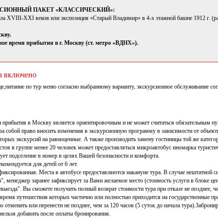
КУРСИОННЫЙ ПАКЕТ «КЛАССИЧЕСКИЙ»:
ла XVIII-XXI веков или экспозиция «Старый Владимир» в 4-х этажной башне 1912 г. (рас
скву.
ое время прибытия в г. Москву (ст. метро «ВДНХ»).
а включено
е,питание по тур меню согласно выбранному варианту, экскурсионное обслуживание со
и прибытия в Москву является ориентировочным и не может считаться обязательным п
за собой право вносить изменения в экскурсионную программу в зависимости от объекти
торых экскурсий на равноценные. А также производить замену гостиницы той же катего
стов в группе менее 20 человек может предоставляться микроавтобус иномарка туристич
ует подселение в номер в целях Вашей безопасности и комфорта.
комендуется для детей от 6 лет.
 фиксированная. Места в автобусе предоставляются накануне тура. В случае нештатной 
", менеджер заранее зафиксирует за Вами желаемое место (стоимость услуги в блоке цен
евыезда". Вы сможете получить полный возврат стоимости тура при отказе не позднее, че
 время путешествия которых частично или полностью приходится на государственные пра
 отменить или перенести не позднее, чем за 120 часов (5 суток до начала тура).Заброн
нельзя добавить после оплаты бронирования.