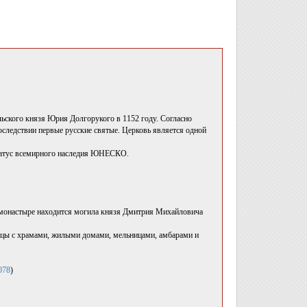
льского князя Юрия Долгорукого в 1152 году. Согласно
последствии первые русские святые. Церковь является одной
 статус всемирного наследия ЮНЕСКО.
 монастыре находится могила князя Дмитрия Михайловича
лицы с храмами, жилыми домами, мельницами, амбарами и
078
)