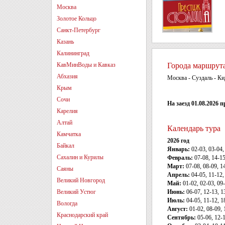
Москва
Золотое Кольцо
Санкт-Петербург
Казань
Калининград
КавМинВоды и Кавказ
Города маршрут
Абхазия
Москва - Суздаль - К
Крым
Сочи
На заезд 01.08.2026
Карелия
Алтай
Календарь тура
Камчатка
2026 год
Байкал
Январь:
02-03, 03-04, 
Сахалин и Курилы
Февраль:
07-08, 14-15
Март:
07-08, 08-09, 14
Саяны
Апрель:
04-05, 11-12,
Великий Новгород
Май:
01-02, 02-03, 09-
Великий Устюг
Июнь:
06-07, 12-13, 1
Июль:
04-05, 11-12, 1
Вологда
Август:
01-02, 08-09, 
Краснодарский край
Сентябрь:
05-06, 12-1