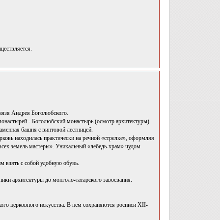
уществляется.
князя Андрея Боголюбского.
монастырей - Боголюбский монастырь (осмотр архитектуры).
каменная башня с винтовой лестницей.
ерковь находилась практически на речной «стрелке», оформляя
 всех земель мастеры». Уникальный «лебедь-храм» чудом
м взять с собой удобную обувь.
тники архитектуры до монголо-татарского завоевания:
ого церковного искусства. В нем сохраняются росписи XII-