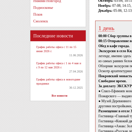
Октябрь:
03-04, 10-11
Нижний Новгород
Ноябрь:
07-08, 14-15,
Подмосковье
Декабрь:
05-06, 12-13
Псков
Смоленск
1 день
Последние новости
08:00 Сбор группы в
08:15 Отправление на
Обед в кафе города.
График работы офиса с 11 по 15
Экскурсия в село К
июня 2026 г.
11.06.2026
легенде, именно здесь
из самых ранних бело
График работы офиса с 1 по 4 мая и
Обзорная экскурсия п
с 9 по 12 мая 2026 г.
Осмотр архитектурног
27.04.2026
Покровский монаст
График работы офиса в новогодние
Свободное время.
праздники
За доплату ЭКС
30.12.2025
● Спасо-Ефимиев мона
Все новости
Пожарского — выдающ
● Музей Деревянного 
другими постройками,
Размещение в отеле 
Гостиница «Главный ту
Гостиница «Княжий дво
Гостиница «Амакс Зол
Гостиница «Русская де