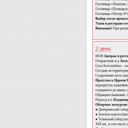
Гостиница «Левитанъ 3
Гостиница «Пушкарская
Гостиница «Честер 4*»
Выбор отеля происхо
Ужин в ресторане от
Внимание!
При размещ
2 день
08:00
Завтрак в рест
Отправление в
с. Бог
Cело Боголюбово – ко
Сегодня на территори
Сооружения часто пере
Прогулка к Церкви 
перекрёсток важнейши
сохранился до наших 
Обращаем внимание: п
Переезд в
г. Владими
Обзорная экскурсия 
● Дмитриевский собор
● Золотые ворота (вне
● Успенский собор (по
XIX вв., в том числе