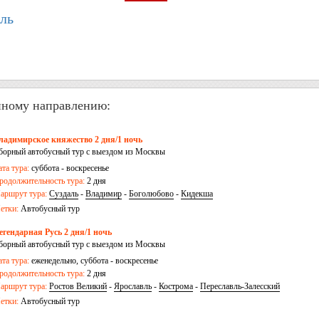
ль
нному направлению:
ладимирское княжество 2 дня/1 ночь
борный автобусный тур с выездом из Москвы
ата тура:
суббота - воскресенье
родолжительность тура:
2 дня
аршрут тура:
Суздаль
-
Владимир
-
Боголюбово
-
Кидекша
етки:
Автобусный тур
егендарная Русь 2 дня/1 ночь
борный автобусный тур с выездом из Москвы
ата тура:
еженедельно, суббота - воскресенье
родолжительность тура:
2 дня
аршрут тура:
Ростов Великий
-
Ярославль
-
Кострома
-
Переславль-Залесский
етки:
Автобусный тур