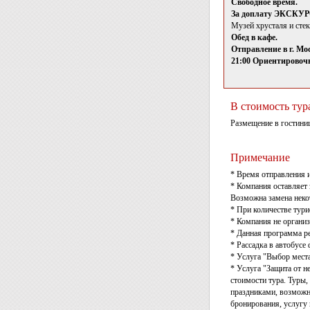
Свободное время.
За доплату ЭКС
Музей хрусталя и стек
Обед в кафе.
Отправление в г. Мо
21:00 Ориентировочн
В стоимость тур
Размещение в гостиниц
Примечание
* Время отправления 
* Компания оставляет 
Возможна замена неко
* При количестве тури
* Компания не организ
* Данная программа ре
* Рассадка в автобусе
* Услуга "Выбор места
* Услуга "Защита от н
стоимости тура. Туры,
праздниками, возможно
бронирования, услугу 