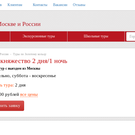
тв
Клиентам
Контакты
Вакансии
Отзывы
Москве и России
Экскурсионные туры
Школьные туры
России
»
Туры по Золотому кольцу
княжество 2 дня/1 ночь
ур с выездом из Москвы
льно, суббота - воскресенье
ь тура:
2 дня
00 рублей
все цены