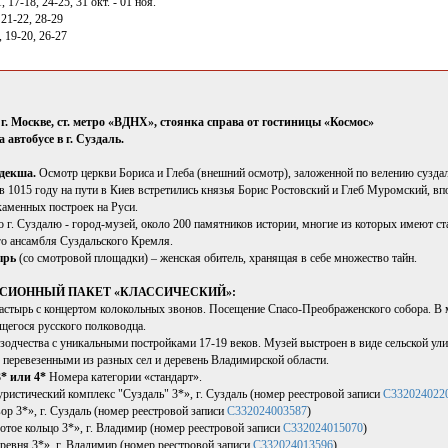
, 17-18, 24-25, 31 окт. - 01 ноя.
 21-22, 28-29
, 19-20, 26-27
 г. Москве, ст. метро «ВДНХ», стоянка справа от гостиницы «Космос»
 автобусе в г. Суздаль.
идекша.
Осмотр церкви Бориса и Глеба (внешний осмотр), заложенной по велению сузда
 в 1015 году на пути в Киев встретились князья Борис Ростовский и Глеб Муромский, в
каменных построек на Руси.
о г. Суздалю - город-музей, около 200 памятников истории, многие из которых имеют
о ансамбля Суздальского Кремля.
ырь
(со смотровой площадки) – женская обитель, хранящая в себе множество тайн.
КУРСИОННЫЙ ПАКЕТ «КЛАССИЧЕСКИЙ»:
стырь с концертом колокольных звонов. Посещение Спасо-Преображенского собора. В
егося русского полководца.
зодчества с уникальными постройками 17-19 веков. Музей выстроен в виде сельской у
 перевезенными из разных сел и деревень Владимирской области.
3* или 4*
Номера категории «стандарт».
ристический комплекс "Суздаль" 3*», г. Суздаль (номер реестровой записи
С332024022
р 3*», г. Суздаль (номер реестровой записи
С332024003587
)
отое кольцо 3*», г. Владимир (номер реестровой записи
С332024015070
)
ревня 3*», г. Владимир (номер реестровой записи
С332024013596
)