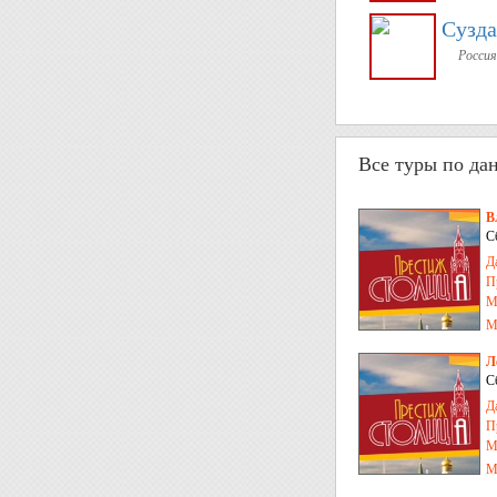
Сузда
Россия
Все туры по да
В
С
Д
П
М
М
Л
С
Д
П
М
М