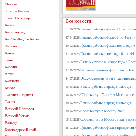
Москва
Золотое Кольцо
Санкт-Петербург
Все новости:
Казань
График работы офиса с 11 по 15 июн
11.06.2026
Калининград
График работы офиса с 1 по 4 мая и 
27.04.2026
КавМинВоды и Кавказ
График работы офиса в новогодние
Абхазия
30.12.2025
Крым
График работы в период с 01 по 04 
31.10.2025
Сочи
Рязань - столица нового года в Рос
15.10.2025
Карелия
Осенний праздник фонтанов в Петер
01.08.2025
Алтай
Экскурсионные туры в Калининград
24.07.2025
Камчатка
Режим работы в праздничные дни
09.06.2025
Байкал
Сборный тур "Золотая Москва осен
Сахалин и Курилы
06.06.2025
Саяны
Режим работы в праздничные дни
30.04.2025
Великий Новгород
Сборный тур в Москву 2025
08.04.2025
Великий Устюг
Сборный тур в Москву зима-весна-
15.01.2025
Вологда
График работы офиса в праздничные
25.12.2024
Краснодарский край
График работы офиса на ноябрьские
01.11.2024