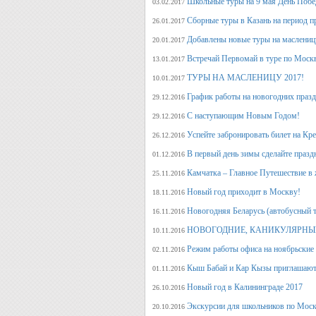
Школьные туры на 9 мая День Поб
03.02.2017
Сборные туры в Казань на период п
26.01.2017
Добавлены новые туры на маслениц
20.01.2017
Встречай Первомай в туре по Моск
13.01.2017
ТУРЫ НА МАСЛЕНИЦУ 2017!
10.01.2017
График работы на новогодних праз
29.12.2016
С наступающим Новым Годом!
29.12.2016
Успейте забронировать билет на Кр
26.12.2016
В первый день зимы сделайте празд
01.12.2016
Камчатка – Главное Путешествие в 
25.11.2016
Новый год приходит в Москву!
18.11.2016
Новогодняя Беларусь (автобусный 
16.11.2016
НОВОГОДНИЕ, КАНИКУЛЯРНЫЕ
10.11.2016
Режим работы офиса на ноябрьские
02.11.2016
Кыш Бабай и Кар Кызы приглашают 
01.11.2016
Новый год в Калининграде 2017
26.10.2016
Экскурсии для школьников по Москв
20.10.2016