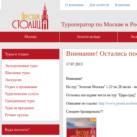
О компании
Для агентств
Клиентам
Туроператор по Москве и Ро
Москва
Золотое кольцо
Экс
Внимание! Остались пос
Туры и отдых
17.07.2013
Экскурсионные туры
Школьные туры
Внимание!
Экскурсии
Отдых и проживание
На тур "Золотая Москва" с 22 по 28 июля - м
Туристические услуги
Остались последние места на тур "Царь-град" 
Однодневные туры
Описание по ссылке:
http://www.pstour.ru/sbor
Туры на праздники
Спешите бронировать!!!
Речные круизы
Куда поехать?