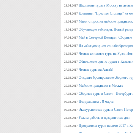
Школьные туры в Москву на летние 
28.04.2017
Компания "Престиж Столица" на ме
26.04.2017
Мини-отпуск на майские праздники.
19.04.2017
Обучающие вебинары. Новый раздел
13.04.2017
Май в Северной Венеции! Сборные 
07.04.2017
На сайте доступно он-лайн брониро
05.04.2017
Летние активные туры на Урал. Но
31.03.2017
Обновление цен по турам в Казань н
29.03.2017
Летние туры на Алтай!
27.03.2017
Открыто бронирование сборного тур
22.03.2017
Майские праздники в Москве
20.03.2017
Сборные туры в Санкт - Петербург н
17.03.2017
Поздравляем с 8 марта!
06.03.2017
Экскурсионные туры в Санкт-Петер
06.03.2017
Режим работы в праздничные дни
22.02.2017
Программы туров на лето 2017 в К
16.02.2017