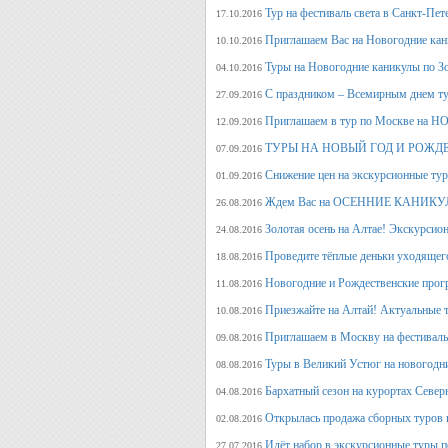
Тур на фестиваль света в Санкт-Пет
17.10.2016
Приглашаем Вас на Новогодние кан
10.10.2016
Туры на Новогодние каникулы по З
04.10.2016
С праздником – Всемирным днем т
27.09.2016
Приглашаем в тур по Москве на 
12.09.2016
ТУРЫ НА НОВЫЙ ГОД И РОЖД
07.09.2016
Снижение цен на экскурсионные ту
01.09.2016
Ждем Вас на ОСЕННИЕ КАНИКУЛ
26.08.2016
Золотая осень на Алтае! Экскурсион
24.08.2016
Проведите тёплые деньки уходящего 
18.08.2016
Новогодние и Рождественские прогр
11.08.2016
Приезжайте на Алтай! Актуальные ту
10.08.2016
Приглашаем в Москву на фестива
09.08.2016
Туры в Великий Устюг на новогодни
08.08.2016
Бархатный сезон на курортах Северн
04.08.2016
Открылась продажа сборных туров н
02.08.2016
Идёт набор в экскурсионные туры по
27.07.2016