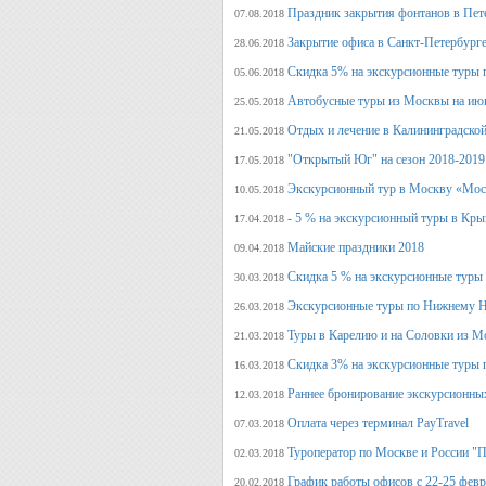
Праздник закрытия фонтанов в Пет
07.08.2018
Закрытие офиса в Санкт-Петербурге
28.06.2018
Скидка 5% на экскурсионные туры 
05.06.2018
Автобусные туры из Москвы на июн
25.05.2018
Отдых и лечение в Калининградской
21.05.2018
"Открытый Юг" на сезон 2018-2019
17.05.2018
Экскурсионный тур в Москву «Мос
10.05.2018
- 5 % на экскурсионный туры в Кры
17.04.2018
Майские праздники 2018
09.04.2018
Скидка 5 % на экскурсионные туры
30.03.2018
Экскурсионные туры по Нижнему Н
26.03.2018
Туры в Карелию и на Соловки из М
21.03.2018
Скидка 3% на экскурсионные туры 
16.03.2018
Раннее бронирование экскурсионных
12.03.2018
Оплата через терминал PayTravel
07.03.2018
Туроператор по Москве и России "
02.03.2018
График работы офисов с 22-25 фев
20.02.2018