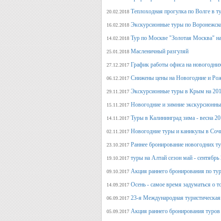
Теплоходная прогулка по Волге в т
20.02.2018
Экскурсионные туры по Воронежско
16.02.2018
Тур по Москве "Золотая Москва" на
14.02.2018
Масленичный разгуляй
25.01.2018
График работы офиса на новогодни
27.12.2017
Снижены цены на Новогодние и Ро
06.12.2017
Экскурсионные туры в Крым на 201
29.11.2017
Новогодние и зимние экскурсионн
15.11.2017
Туры в Калининград зима - весна 2
14.11.2017
Новогодние туры и каникулы в Соч
02.11.2017
Раннее бронирование новогодних ту
23.10.2017
туры на Алтай сезон май - сентябрь
19.10.2017
Акция раннего бронирования по тур
09.10.2017
Осень - самое время задуматься о т
14.09.2017
23-я Международная туристическая 
06.09.2017
Акция раннего бронирования туров 
05.09.2017