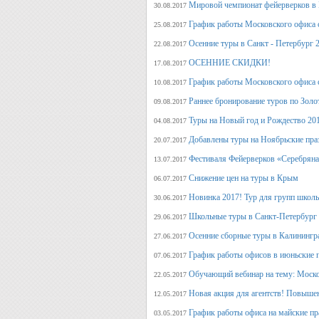
Мировой чемпионат фейерверков в 
30.08.2017
График работы Московского офиса с
25.08.2017
Осенние туры в Санкт - Петербург 
22.08.2017
ОСЕННИЕ СКИДКИ!
17.08.2017
График работы Московского офиса с
10.08.2017
Раннее бронирование туров по Золо
09.08.2017
Туры на Новый год и Рождество 20
04.08.2017
Добавлены туры на Ноябрьские пра
20.07.2017
Фестиваля Фейерверков «Серебряна
13.07.2017
Снижение цен на туры в Крым
06.07.2017
Новинка 2017! Тур для групп школ
30.06.2017
Школьные туры в Санкт-Петербург 
29.06.2017
Осенние сборные туры в Калинингр
27.06.2017
График работы офисов в июньские 
07.06.2017
Обучающий вебинар на тему: Моско
22.05.2017
Новая акция для агентств! Повыше
12.05.2017
График работы офиса на майские п
03.05.2017