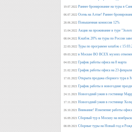
Раннее бронирование на туры в Сан
19.07.2022
Осень на Алтае! Раннее бронирован
06.07.2022
Повышенная комиссия 12%
28.06.2022
Акция на проживание в туре "Золот
15.04.2022
Кэшбэк 20% на туры по России заве
08.04.2022
Туры по программе кешбэк с 15.03.
22.03.2022
в Москве ВО ВСЕХ музеях отмене
09.03.2022
График работы офиса на 8 марта
04.03.2022
График работы офиса на 23 февраля
21.02.2022
Открыта продажа сборного тура в М
17.01.2022
График работы в новогодние празд
30.12.2021
Новогодний ужин в гостинице Марр
24.11.2021
Новогодний ужин в гостинице Холи
17.11.2021
Внимание! Изменение работы офиса 
26.10.2021
Сборный тур в Москву на ноябрьск
16.09.2021
Сборные туры на Новый год и Рожд
08.09.2021