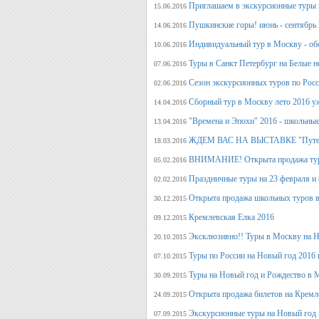
Приглашаем в экскурсионные туры п
15.06.2016
Пушкинские горы! июнь - сентябрь 
14.06.2016
Индивидуальный тур в Москву - об
10.06.2016
Туры в Санкт Петербург на Белые н
07.06.2016
Сезон экскурсионных туров по Росс
02.06.2016
Сборный тур в Москву лето 2016 у
14.04.2016
"Времена и Эпохи" 2016 - школьные
13.04.2016
ЖДЕМ ВАС НА ВЫСТАВКЕ "Путеше
18.03.2016
ВНИМАНИЕ! Открыта продажа тура
05.02.2016
Праздничные туры на 23 февраля и 8
02.02.2016
Открыта продажа школьных туров в
30.12.2015
Кремлевская Елка 2016
09.12.2015
Эксклюзивно!! Туры в Москву на Но
20.10.2015
Туры по России на Новый год 2016 
07.10.2015
Туры на Новый год и Рождество в 
30.09.2015
Открыта продажа билетов на Кремл
24.09.2015
Экскурсионные туры на Новый год 
07.09.2015