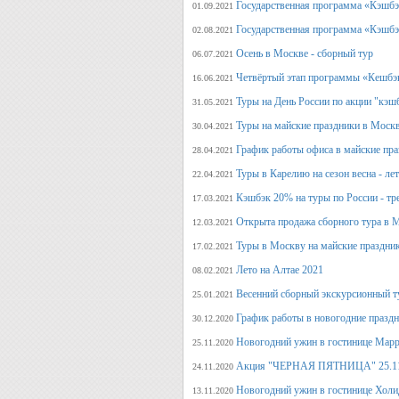
Государственная программа «Кэшбэк
01.09.2021
Государственная программа «Кэшбэк
02.08.2021
Осень в Москве - сборный тур
06.07.2021
Четвёртый этап программы «Кешбэ
16.06.2021
Туры на День России по акции "кэш
31.05.2021
Туры на майские праздники в Моск
30.04.2021
График работы офиса в майские пра
28.04.2021
Туры в Карелию на сезон весна - ле
22.04.2021
Кэшбэк 20% на туры по России - тре
17.03.2021
Открыта продажа сборного тура в М
12.03.2021
Туры в Москву на майские праздни
17.02.2021
Лето на Алтае 2021
08.02.2021
Весенний сборный экскурсионный т
25.01.2021
График работы в новогодние празд
30.12.2020
Новогодний ужин в гостинице Марр
25.11.2020
Акция "ЧЕРНАЯ ПЯТНИЦА" 25.11.20
24.11.2020
Новогодний ужин в гостинице Холи
13.11.2020