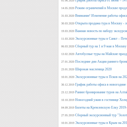
График работы офиса 01 июня – 14
01.06.2020
Режим ограничений в Москве продл
14.05.2020
Внимание! Изменение работы офиса 
31.03.2020
Открыта продажа тура в Москву - л
30.03.2020
Важная новость по набору экскурси
19.03.2020
Экскурсионные туры в Санкт – Пет
11.03.2020
Сборный тур на 1 и 9 мая в Москву
06.03.2020
Автобусные туры на Майские празд
13.02.2020
Последние дни Акции раннего брон
27.01.2020
Широкая масленица 2020
23.01.2020
Экскурсионные туры в Псков на 20
10.01.2020
График работы офиса в новогодние
30.12.2019
Раннее бронирование туров на Алт
23.12.2019
Новогодний ужин в гостинице Холи
10.10.2019
Билеты на Кремлевскую Елку 2019
04.09.2019
Сборный экскурсионный тур "Золот
27.05.2019
Экскурсионные туры в Крым на 201
10.01.2019