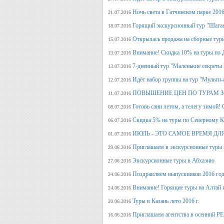
Ночь света в Гатчинском парке 2016
21.07.2016
Горящий экскурсионный тур "Шагае
18.07.2016
Открылась продажа на сборные туры 
15.07.2016
Внимание! Скидка 10% на туры по Д
13.07.2016
7-дневный тур "Маленькие секреты
13.07.2016
Идёт набор группы на тур "Мульти-а
12.07.2016
ПОВЫШЕНИЕ ЦЕН ПО ТУРАМ З
11.07.2016
Готовь сани летом, а телегу
08.07.2016
Скидка 5% на туры по Северному Ка
06.07.2016
ИЮЛЬ - ЭТО САМОЕ ВРЕМЯ ДЛ
01.07.2016
Приглашаем в экскурсионные туры
29.06.2016
Экскурсионные туры в Абхазию
27.06.2016
Поздравляем выпускников 2016 г
24.06.2016
Внимание! Горящие туры на Алтай и
24.06.2016
Туры в Казань лето 2016 г.
20.06.2016
Приглашаем агентства в осенний
16.06.2016