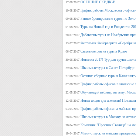
ОСЕННИЕ СКИДКИ!
17.08.2017
График работы Московского офиса с
10.08.2017
Раннее бронирование туров по Золо
09.08.2017
Туры на Новый год и Рождество 20
04.08.2017
Добавлены туры на Ноябрьские пра
20.07.2017
Фестиваля Фейерверков «Серебряна
13.07.2017
Снижение цен на туры в Крым
06.07.2017
Новинка 2017! Тур для групп школ
30.06.2017
Школьные туры в Санкт-Петербург 
29.06.2017
Осенние сборные туры в Калинингр
27.06.2017
График работы офисов в июньские 
07.06.2017
Обучающий вебинар на тему: Моско
22.05.2017
Новая акция для агентств! Повыше
12.05.2017
График работы офиса на майские п
03.05.2017
Школьные туры в Москву на летние 
28.04.2017
Компания "Престиж Столица" на ме
26.04.2017
Мини-отпуск на майские праздники.
19.04.2017