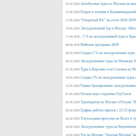
Автобусные туры из Москвы на июн
25.05.2018
Отдых и лечение в Калининградской
21.05.2018
"Открытый Юг" на сезон 2018-2019
17.05.2018
Экскурсионный тур в Москву «Мос
10.05.2018
- 5 % на экскурсионный туры в Кры
17.04.2018
Майские праздники 2018
09.04.2018
Скидка 5 % на экскурсионные туры
30.03.2018
Экскурсионные туры по Нижнему Н
26.03.2018
Туры в Карелию и на Соловки из М
21.03.2018
Скидка 3% на экскурсионные туры 
16.03.2018
Раннее бронирование экскурсионных
12.03.2018
Оплата через терминал PayTravel
07.03.2018
Туроператор по Москве и России "
02.03.2018
График работы офисов с 22-25 фев
20.02.2018
Теплоходная прогулка по Волге в т
20.02.2018
Экскурсионные туры по Воронежско
16.02.2018
Тур по Москве "Золотая Москва" на
14.02.2018