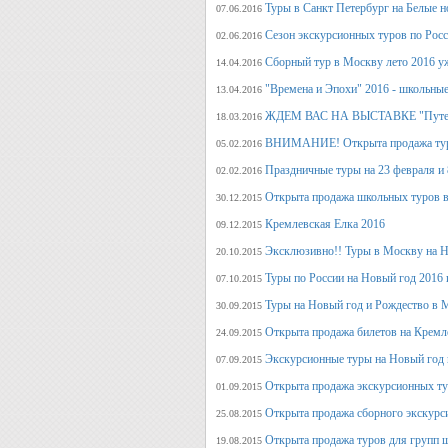
Туры в Санкт Петербург на Белые н
07.06.2016
Сезон экскурсионных туров по Росс
02.06.2016
Сборный тур в Москву лето 2016 у
14.04.2016
"Времена и Эпохи" 2016 - школьные
13.04.2016
ЖДЕМ ВАС НА ВЫСТАВКЕ "Путеше
18.03.2016
ВНИМАНИЕ! Открыта продажа тура
05.02.2016
Праздничные туры на 23 февраля и 8
02.02.2016
Открыта продажа школьных туров в
30.12.2015
Кремлевская Елка 2016
09.12.2015
Эксклюзивно!! Туры в Москву на Но
20.10.2015
Туры по России на Новый год 2016 
07.10.2015
Туры на Новый год и Рождество в 
30.09.2015
Открыта продажа билетов на Кремл
24.09.2015
Экскурсионные туры на Новый год 
07.09.2015
Открыта продажа экскурсионных ту
01.09.2015
Открыта продажа сборного экскурси
25.08.2015
Открыта продажа туров для групп 
19.08.2015