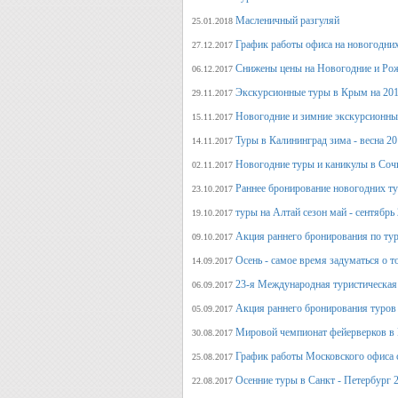
Масленичный разгуляй
25.01.2018
График работы офиса на новогодни
27.12.2017
Снижены цены на Новогодние и Ро
06.12.2017
Экскурсионные туры в Крым на 201
29.11.2017
Новогодние и зимние экскурсионн
15.11.2017
Туры в Калининград зима - весна 2
14.11.2017
Новогодние туры и каникулы в Соч
02.11.2017
Раннее бронирование новогодних ту
23.10.2017
туры на Алтай сезон май - сентябрь
19.10.2017
Акция раннего бронирования по тур
09.10.2017
Осень - самое время задуматься о т
14.09.2017
23-я Международная туристическая 
06.09.2017
Акция раннего бронирования туров 
05.09.2017
Мировой чемпионат фейерверков в 
30.08.2017
График работы Московского офиса с
25.08.2017
Осенние туры в Санкт - Петербург 
22.08.2017