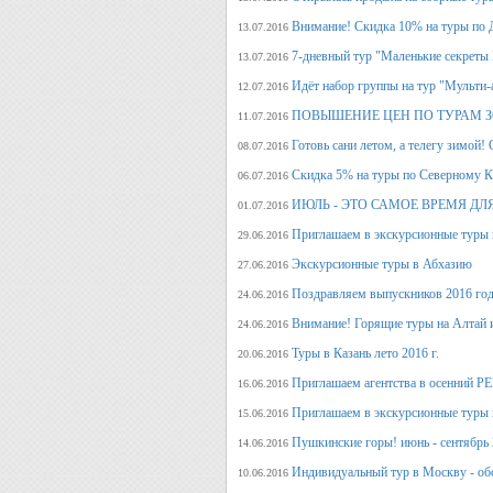
Внимание! Скидка 10% на туры по Д
13.07.2016
7-дневный тур "Маленькие секреты
13.07.2016
Идёт набор группы на тур "Мульти-а
12.07.2016
ПОВЫШЕНИЕ ЦЕН ПО ТУРАМ З
11.07.2016
Готовь сани летом, а телегу
08.07.2016
Скидка 5% на туры по Северному Ка
06.07.2016
ИЮЛЬ - ЭТО САМОЕ ВРЕМЯ ДЛ
01.07.2016
Приглашаем в экскурсионные туры
29.06.2016
Экскурсионные туры в Абхазию
27.06.2016
Поздравляем выпускников 2016 г
24.06.2016
Внимание! Горящие туры на Алтай и
24.06.2016
Туры в Казань лето 2016 г.
20.06.2016
Приглашаем агентства в осенний
16.06.2016
Приглашаем в экскурсионные туры п
15.06.2016
Пушкинские горы! июнь - сентябрь 
14.06.2016
Индивидуальный тур в Москву - об
10.06.2016