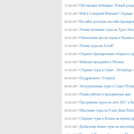
Обучающие вебинары. Новый раздел
13.04.2017
Май в Северной Венеции! Сборные 
07.04.2017
На сайте доступно он-лайн брониро
05.04.2017
Летние активные туры на Урал. Но
31.03.2017
Обновление цен по турам в Казань н
29.03.2017
Летние туры на Алтай!
27.03.2017
Открыто бронирование сборного тур
22.03.2017
Майские праздники в Москве
20.03.2017
Сборные туры в Санкт - Петербург н
17.03.2017
Поздравляем с 8 марта!
06.03.2017
Экскурсионные туры в Санкт-Петер
06.03.2017
Режим работы в праздничные дни
22.02.2017
Программы туров на лето 2017 в К
16.02.2017
Школьные туры на 9 мая День Поб
03.02.2017
Сборные туры в Казань на период п
26.01.2017
Добавлены новые туры на маслениц
20.01.2017