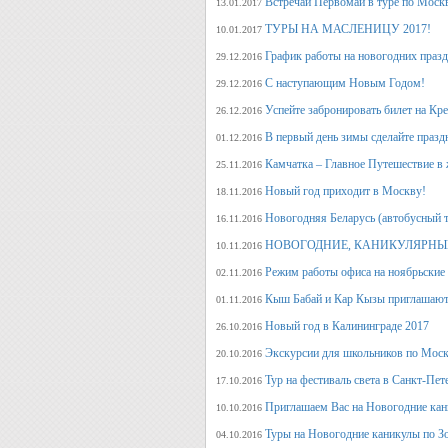
Встречай Первомай в туре по Моск
13.01.2017
ТУРЫ НА МАСЛЕНИЦУ 2017!
10.01.2017
График работы на новогодних праз
29.12.2016
С наступающим Новым Годом!
29.12.2016
Успейте забронировать билет на Кр
26.12.2016
В первый день зимы сделайте празд
01.12.2016
Камчатка – Главное Путешествие в 
25.11.2016
Новый год приходит в Москву!
18.11.2016
Новогодняя Беларусь (автобусный 
16.11.2016
НОВОГОДНИЕ, КАНИКУЛЯРНЫЕ
10.11.2016
Режим работы офиса на ноябрьские
02.11.2016
Кыш Бабай и Кар Кызы приглашают 
01.11.2016
Новый год в Калининграде 2017
26.10.2016
Экскурсии для школьников по Москв
20.10.2016
Тур на фестиваль света в Санкт-Пет
17.10.2016
Приглашаем Вас на Новогодние кан
10.10.2016
Туры на Новогодние каникулы по З
04.10.2016