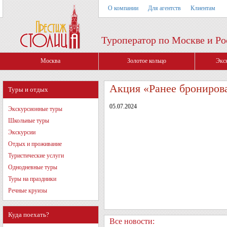
О компании
Для агентств
Клиентам
Туроператор по Москве и Ро
Москва
Золотое кольцо
Экс
Акция «Ранее брониров
Туры и отдых
05.07.2024
Экскурсионные туры
Школьные туры
Экскурсии
Отдых и проживание
Туристические услуги
Однодневные туры
Туры на праздники
Речные круизы
Куда поехать?
Все новости: