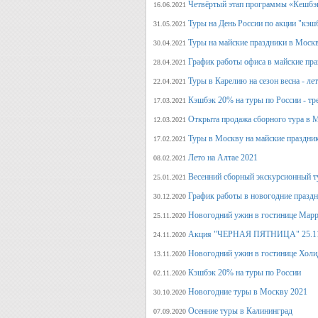
Четвёртый этап программы «Кешбэ
16.06.2021
Туры на День России по акции "кэш
31.05.2021
Туры на майские праздники в Моск
30.04.2021
График работы офиса в майские пра
28.04.2021
Туры в Карелию на сезон весна - ле
22.04.2021
Кэшбэк 20% на туры по России - тре
17.03.2021
Открыта продажа сборного тура в М
12.03.2021
Туры в Москву на майские праздни
17.02.2021
Лето на Алтае 2021
08.02.2021
Весенний сборный экскурсионный т
25.01.2021
График работы в новогодние празд
30.12.2020
Новогодний ужин в гостинице Марр
25.11.2020
Акция "ЧЕРНАЯ ПЯТНИЦА" 25.11.20
24.11.2020
Новогодний ужин в гостинице Холи
13.11.2020
Кэшбэк 20% на туры по России
02.11.2020
Новогодние туры в Москву 2021
30.10.2020
Осенние туры в Калининград
07.09.2020