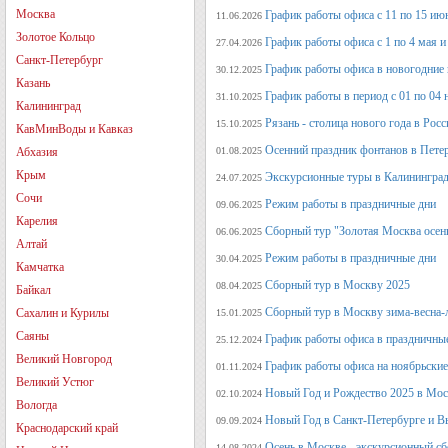
Москва
График работы офиса с 11 по 15 июн
11.06.2026
Золотое Кольцо
График работы офиса с 1 по 4 мая и 
27.04.2026
Санкт-Петербург
График работы офиса в новогодние
30.12.2025
Казань
График работы в период с 01 по 04 
31.10.2025
Калининград
Рязань - столица нового года в Рос
15.10.2025
КавМинВоды и Кавказ
Осенний праздник фонтанов в Петер
Абхазия
01.08.2025
Крым
Экскурсионные туры в Калининград
24.07.2025
Сочи
Режим работы в праздничные дни
09.06.2025
Карелия
Сборный тур "Золотая Москва осен
06.06.2025
Алтай
Режим работы в праздничные дни
30.04.2025
Камчатка
Сборный тур в Москву 2025
08.04.2025
Байкал
Сборный тур в Москву зима-весна-
Сахалин и Курилы
15.01.2025
Саяны
График работы офиса в праздничные
25.12.2024
Великий Новгород
График работы офиса на ноябрьские
01.11.2024
Великий Устюг
Новый Год и Рождество 2025 в Мос
02.10.2024
Вологда
Новый Год в Санкт-Петербурге и В
09.09.2024
Краснодарский край
Осень в Москве - экскурсионный сб
14.08.2024