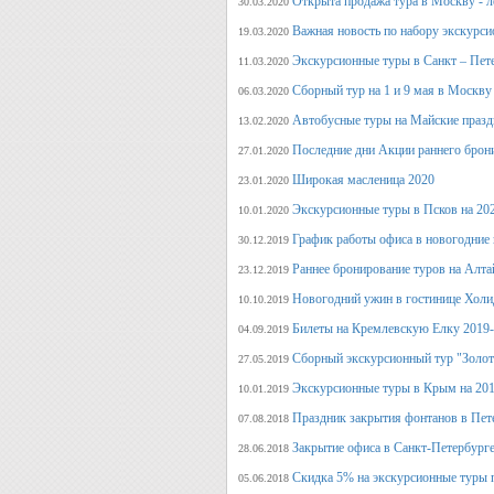
Открыта продажа тура в Москву - л
30.03.2020
Важная новость по набору экскурси
19.03.2020
Экскурсионные туры в Санкт – Пет
11.03.2020
Сборный тур на 1 и 9 мая в Москву
06.03.2020
Автобусные туры на Майские празд
13.02.2020
Последние дни Акции раннего брон
27.01.2020
Широкая масленица 2020
23.01.2020
Экскурсионные туры в Псков на 20
10.01.2020
График работы офиса в новогодние
30.12.2019
Раннее бронирование туров на Алт
23.12.2019
Новогодний ужин в гостинице Холи
10.10.2019
Билеты на Кремлевскую Елку 2019
04.09.2019
Сборный экскурсионный тур "Золот
27.05.2019
Экскурсионные туры в Крым на 201
10.01.2019
Праздник закрытия фонтанов в Пет
07.08.2018
Закрытие офиса в Санкт-Петербурге
28.06.2018
Скидка 5% на экскурсионные туры 
05.06.2018