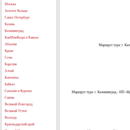
Москва
Золотое Кольцо
Санкт-Петербург
Казань
Калининград
КавМинВоды и Кавказ
Абхазия
Маршрут тура: г. Ка
Крым
Сочи
Карелия
Алтай
Камчатка
Байкал
Сахалин и Курилы
Маршрут тура: г. Калининград - НП «К
Саяны
Великий Новгород
Великий Устюг
Вологда
Краснодарский край