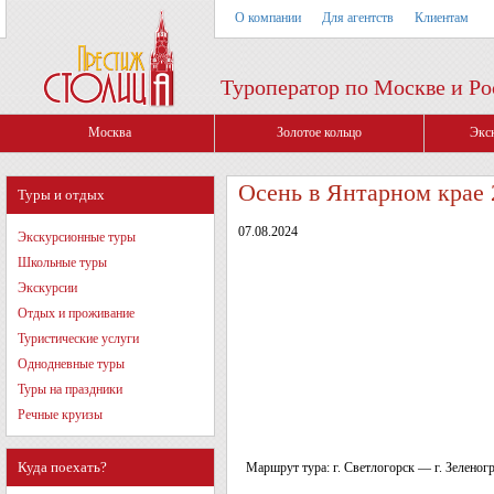
О компании
Для агентств
Клиентам
Туроператор по Москве и Ро
Москва
Золотое кольцо
Экс
Осень в Янтарном крае 
Туры и отдых
07.08.2024
Экскурсионные туры
Школьные туры
Экскурсии
Отдых и проживание
Туристические услуги
Однодневные туры
Туры на праздники
Речные круизы
Куда поехать?
Маршрут тура: г. Светлогорск — г. Зеленогр