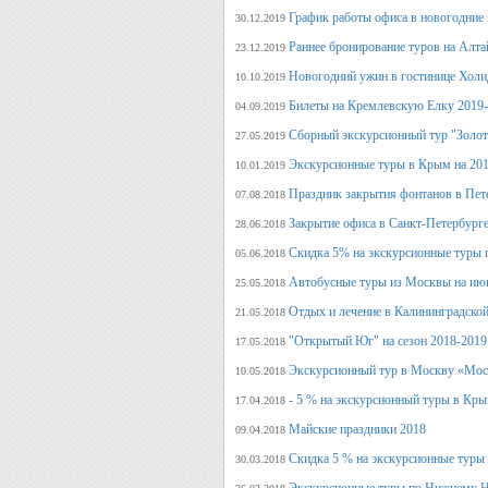
График работы офиса в новогодние
30.12.2019
Раннее бронирование туров на Алт
23.12.2019
Новогодний ужин в гостинице Холи
10.10.2019
Билеты на Кремлевскую Елку 2019
04.09.2019
Сборный экскурсионный тур "Золот
27.05.2019
Экскурсионные туры в Крым на 201
10.01.2019
Праздник закрытия фонтанов в Пет
07.08.2018
Закрытие офиса в Санкт-Петербурге
28.06.2018
Скидка 5% на экскурсионные туры 
05.06.2018
Автобусные туры из Москвы на июн
25.05.2018
Отдых и лечение в Калининградской
21.05.2018
"Открытый Юг" на сезон 2018-2019
17.05.2018
Экскурсионный тур в Москву «Мос
10.05.2018
- 5 % на экскурсионный туры в Кры
17.04.2018
Майские праздники 2018
09.04.2018
Скидка 5 % на экскурсионные туры
30.03.2018