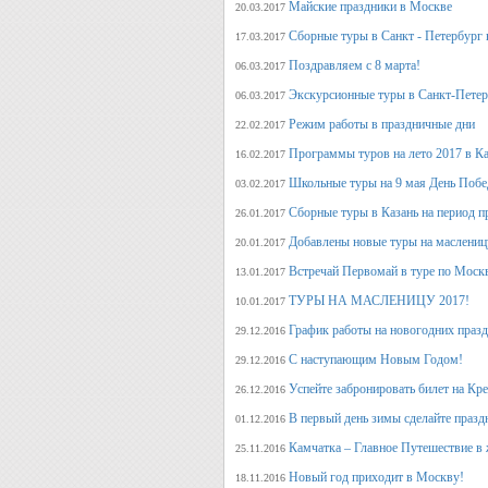
Майские праздники в Москве
20.03.2017
Сборные туры в Санкт - Петербург н
17.03.2017
Поздравляем с 8 марта!
06.03.2017
Экскурсионные туры в Санкт-Петер
06.03.2017
Режим работы в праздничные дни
22.02.2017
Программы туров на лето 2017 в К
16.02.2017
Школьные туры на 9 мая День Поб
03.02.2017
Сборные туры в Казань на период п
26.01.2017
Добавлены новые туры на маслениц
20.01.2017
Встречай Первомай в туре по Моск
13.01.2017
ТУРЫ НА МАСЛЕНИЦУ 2017!
10.01.2017
График работы на новогодних праз
29.12.2016
С наступающим Новым Годом!
29.12.2016
Успейте забронировать билет на Кр
26.12.2016
В первый день зимы сделайте празд
01.12.2016
Камчатка – Главное Путешествие в 
25.11.2016
Новый год приходит в Москву!
18.11.2016