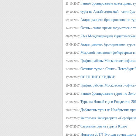
Раннее бронирование новогодних ту
23.10.2017
туры на Алтай сезон май - сентябрь
19.10.2017
Акция раннего бронирования по тур
09.10.2017
Осень - самое время задуматься о т
14.09.2017
23-я Международная туристическая 
06.09.2017
Акция раннего бронирования туров 
05.09.2017
Мировой чемпионат фейерверков в 
30.08.2017
График работы Московского офиса с
25.08.2017
Осенние туры в Санкт - Петербург 
22.08.2017
ОСЕННИЕ СКИДКИ!
17.08.2017
График работы Московского офиса с
10.08.2017
Раннее бронирование туров по Золо
09.08.2017
Туры на Новый год и Рождество 20
04.08.2017
Добавлены туры на Ноябрьские пра
20.07.2017
Фестиваля Фейерверков «Серебряна
13.07.2017
Снижение цен на туры в Крым
06.07.2017
Новинка 2017! Тур для групп школ
30.06.2017