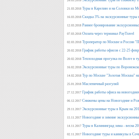
Экскурсионные туры по Нижнему Н
26.03.2018
Туры в Карелию и на Соловки из М
21.03.2018
Скидка 3% на экскурсионные туры 
16.03.2018
Раннее бронирование экскурсионных
12.03.2018
Оплата через терминал PayTravel
07.03.2018
Туроператор по Москве и России "
02.03.2018
График работы офисов с 22-25 фев
20.02.2018
Теплоходная прогулка по Волге в т
20.02.2018
Экскурсионные туры по Воронежско
16.02.2018
Тур по Москве "Золотая Москва" на
14.02.2018
Масленичный разгуляй
25.01.2018
График работы офиса на новогодни
27.12.2017
Снижены цены на Новогодние и Ро
06.12.2017
Экскурсионные туры в Крым на 201
29.11.2017
Новогодние и зимние экскурсионн
15.11.2017
Туры в Калининград зима - весна 2
14.11.2017
Новогодние туры и каникулы в Соч
02.11.2017