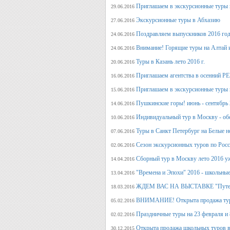
Приглашаем в экскурсионные туры
29.06.2016
Экскурсионные туры в Абхазию
27.06.2016
Поздравляем выпускников 2016 г
24.06.2016
Внимание! Горящие туры на Алтай и
24.06.2016
Туры в Казань лето 2016 г.
20.06.2016
Приглашаем агентства в осенний
16.06.2016
Приглашаем в экскурсионные туры п
15.06.2016
Пушкинские горы! июнь - сентябрь 
14.06.2016
Индивидуальный тур в Москву - об
10.06.2016
Туры в Санкт Петербург на Белые н
07.06.2016
Сезон экскурсионных туров по Росс
02.06.2016
Сборный тур в Москву лето 2016 у
14.04.2016
"Времена и Эпохи" 2016 - школьные
13.04.2016
ЖДЕМ ВАС НА ВЫСТАВКЕ "Путеше
18.03.2016
ВНИМАНИЕ! Открыта продажа тура
05.02.2016
Праздничные туры на 23 февраля и 8
02.02.2016
Открыта продажа школьных туров в
30.12.2015