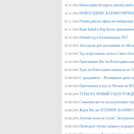
Новогодняя Беларусь (автобусный 
16.11.2016
НОВОГОДНИЕ, КАНИКУЛЯРНЫЕ
10.11.2016
Режим работы офиса на ноябрьские
02.11.2016
Кыш Бабай и Кар Кызы приглашают 
01.11.2016
Новый год в Калининграде 2017
26.10.2016
Экскурсии для школьников по Москв
20.10.2016
Тур на фестиваль света в Санкт-Пет
17.10.2016
Приглашаем Вас на Новогодние кан
10.10.2016
Туры на Новогодние каникулы по З
04.10.2016
С праздником – Всемирным днем т
27.09.2016
Приглашаем в тур по Москве на 
12.09.2016
ТУРЫ НА НОВЫЙ ГОД И РОЖД
07.09.2016
Снижение цен на экскурсионные ту
01.09.2016
Ждем Вас на ОСЕННИЕ КАНИКУЛ
26.08.2016
Золотая осень на Алтае! Экскурсион
24.08.2016
Проведите тёплые деньки уходящего 
18.08.2016