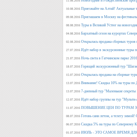
Новогодние и Рождественские прогр
11.08.2016
Приезжайте на Алтай! Актуальные ту
10.08.2016
Приглашаем в Москву на фестива
09.08.2016
Туры в Великий Устюг на новогодни
08.08.2016
Бархатный сезон на курортах Северн
04.08.2016
Открылась продажа сборных туров н
02.08.2016
Идёт набор в экскурсионные туры по
27.07.2016
Ночь света в Гатчинском парке 2016
21.07.2016
Горящий экскурсионный тур "Шагае
18.07.2016
Открылась продажа на сборные туры 
15.07.2016
Внимание! Скидка 10% на туры по Д
13.07.2016
7-дневный тур "Маленькие секреты
13.07.2016
Идёт набор группы на тур "Мульти-а
12.07.2016
ПОВЫШЕНИЕ ЦЕН ПО ТУРАМ З
11.07.2016
Готовь сани летом, а телегу
08.07.2016
Скидка 5% на туры по Северному Ка
06.07.2016
ИЮЛЬ - ЭТО САМОЕ ВРЕМЯ ДЛ
01.07.2016