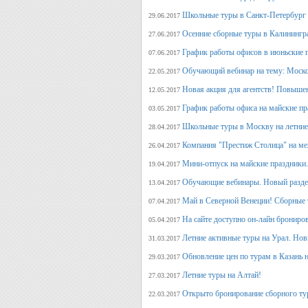
Школьные туры в Санкт-Петербург 
29.06.2017
Осенние сборные туры в Калинингр
27.06.2017
График работы офисов в июньские 
07.06.2017
Обучающий вебинар на тему: Моско
22.05.2017
Новая акция для агентств! Повыше
12.05.2017
График работы офиса на майские п
03.05.2017
Школьные туры в Москву на летние 
28.04.2017
Компания "Престиж Столица" на ме
26.04.2017
Мини-отпуск на майские праздники.
19.04.2017
Обучающие вебинары. Новый раздел
13.04.2017
Май в Северной Венеции! Сборные 
07.04.2017
На сайте доступно он-лайн брониро
05.04.2017
Летние активные туры на Урал. Но
31.03.2017
Обновление цен по турам в Казань н
29.03.2017
Летние туры на Алтай!
27.03.2017
Открыто бронирование сборного тур
22.03.2017