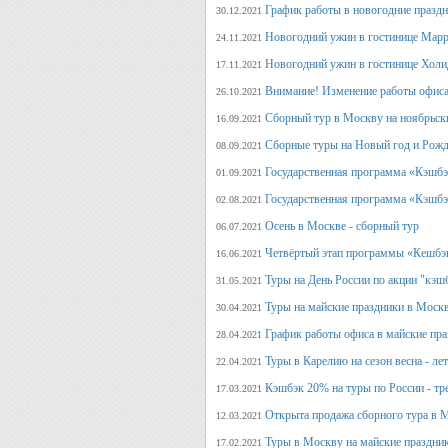
График работы в новогодние празд
30.12.2021
Новогодний ужин в гостинице Марр
24.11.2021
Новогодний ужин в гостинице Холи
17.11.2021
Внимание! Изменение работы офиса 
26.10.2021
Сборный тур в Москву на ноябрьск
16.09.2021
Сборные туры на Новый год и Рожд
08.09.2021
Государственная программа «Кэшбэк
01.09.2021
Государственная программа «Кэшбэк
02.08.2021
Осень в Москве - сборный тур
06.07.2021
Четвёртый этап программы «Кешбэ
16.06.2021
Туры на День России по акции "кэш
31.05.2021
Туры на майские праздники в Моск
30.04.2021
График работы офиса в майские пра
28.04.2021
Туры в Карелию на сезон весна - ле
22.04.2021
Кэшбэк 20% на туры по России - тре
17.03.2021
Открыта продажа сборного тура в М
12.03.2021
Туры в Москву на майские праздни
17.02.2021