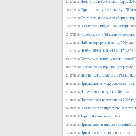
Ночь света в Гатчинском парке 2016
21.07.2016
Горящий экскурсионный тур "Шагае
18.07.2016
Открылась продажа на сборные туры 
15.07.2016
Внимание! Скидка 10% на туры по Д
13.07.2016
7-дневный тур "Маленькие секреты
13.07.2016
Идёт набор группы на тур "Мульти-а
12.07.2016
ПОВЫШЕНИЕ ЦЕН ПО ТУРАМ З
11.07.2016
Готовь сани летом, а телегу
08.07.2016
Скидка 5% на туры по Северному Ка
06.07.2016
ИЮЛЬ - ЭТО САМОЕ ВРЕМЯ ДЛ
01.07.2016
Приглашаем в экскурсионные туры
29.06.2016
Экскурсионные туры в Абхазию
27.06.2016
Поздравляем выпускников 2016 г
24.06.2016
Внимание! Горящие туры на Алтай и
24.06.2016
Туры в Казань лето 2016 г.
20.06.2016
Приглашаем агентства в осенний
16.06.2016
Приглашаем в экскурсионные туры п
15.06.2016