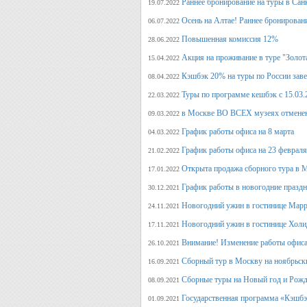
Раннее бронирование на туры в Сан
19.07.2022
Осень на Алтае! Раннее бронирован
06.07.2022
Повышенная комиссия 12%
28.06.2022
Акция на проживание в туре "Золот
15.04.2022
Кэшбэк 20% на туры по России заве
08.04.2022
Туры по программе кешбэк с 15.03.
22.03.2022
в Москве ВО ВСЕХ музеях отмене
09.03.2022
График работы офиса на 8 марта
04.03.2022
График работы офиса на 23 февраля
21.02.2022
Открыта продажа сборного тура в М
17.01.2022
График работы в новогодние празд
30.12.2021
Новогодний ужин в гостинице Марр
24.11.2021
Новогодний ужин в гостинице Холи
17.11.2021
Внимание! Изменение работы офиса 
26.10.2021
Сборный тур в Москву на ноябрьск
16.09.2021
Сборные туры на Новый год и Рожд
08.09.2021
Государственная программа «Кэшбэк
01.09.2021