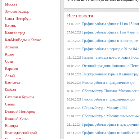
Москва
Золотое Кольцо
Все новости:
Санкт-Петербург
График работы офиса с 11 по 15 июн
11.06.2026
Казань
График работы офиса с 1 по 4 мая и 
Калининград
27.04.2026
КавМинВоды и Кавказ
График работы офиса в новогодние
30.12.2025
Абхазия
График работы в период с 01 по 04 
31.10.2025
Крым
Рязань - столица нового года в Рос
15.10.2025
Сочи
Осенний праздник фонтанов в Петер
01.08.2025
Карелия
Экскурсионные туры в Калининград
24.07.2025
Алтай
Режим работы в праздничные дни
Камчатка
09.06.2025
Байкал
Сборный тур "Золотая Москва осен
06.06.2025
Сахалин и Курилы
Режим работы в праздничные дни
30.04.2025
Саяны
Сборный тур в Москву 2025
08.04.2025
Великий Новгород
Сборный тур в Москву зима-весна-
15.01.2025
Великий Устюг
График работы офиса в праздничные
25.12.2024
Вологда
Краснодарский край
График работы офиса на ноябрьские
01.11.2024