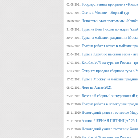
Государственная программа «Кэшбэк
02.08.2021
Осень в Москве - сборный тур
06.07.2021
Четвёртый этап программы «Кешбэ
16.06.2021
Туры на День России по акции "кэш
31.05.2021
Туры на майские праздники в Моск
30.04.2021
График работы офиса в майские пра
28.04.2021
Туры в Карелию на сезон весна - ле
22.04.2021
Кэшбэк 20% на туры по России - тре
17.03.2021
Открыта продажа сборного тура в М
12.03.2021
Туры в Москву на майские праздни
17.02.2021
Лето на Алтае 2021
08.02.2021
Весенний сборный экскурсионный т
25.01.2021
График работы в новогодние празд
30.12.2020
Новогодний ужин в гостинице Марр
25.11.2020
Акция "ЧЕРНАЯ ПЯТНИЦА" 25.11.20
24.11.2020
Новогодний ужин в гостинице Холи
13.11.2020
Кэшбэк 20% на туры по России
02.11.2020