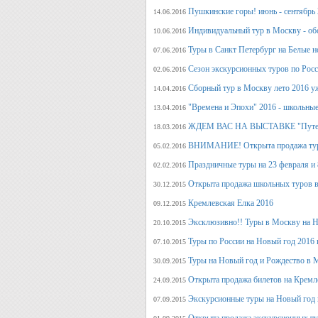
Пушкинские горы! июнь - сентябрь 
14.06.2016
Индивидуальный тур в Москву - об
10.06.2016
Туры в Санкт Петербург на Белые н
07.06.2016
Сезон экскурсионных туров по Росс
02.06.2016
Сборный тур в Москву лето 2016 у
14.04.2016
"Времена и Эпохи" 2016 - школьные
13.04.2016
ЖДЕМ ВАС НА ВЫСТАВКЕ "Путеше
18.03.2016
ВНИМАНИЕ! Открыта продажа тура
05.02.2016
Праздничные туры на 23 февраля и 8
02.02.2016
Открыта продажа школьных туров в
30.12.2015
Кремлевская Елка 2016
09.12.2015
Эксклюзивно!! Туры в Москву на Но
20.10.2015
Туры по России на Новый год 2016 
07.10.2015
Туры на Новый год и Рождество в 
30.09.2015
Открыта продажа билетов на Кремл
24.09.2015
Экскурсионные туры на Новый год 
07.09.2015