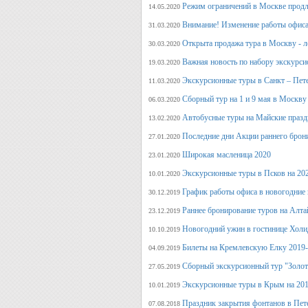
Режим ограничений в Москве продл
14.05.2020
Внимание! Изменение работы офиса 
31.03.2020
Открыта продажа тура в Москву - л
30.03.2020
Важная новость по набору экскурси
19.03.2020
Экскурсионные туры в Санкт – Пет
11.03.2020
Сборный тур на 1 и 9 мая в Москву
06.03.2020
Автобусные туры на Майские празд
13.02.2020
Последние дни Акции раннего брон
27.01.2020
Широкая масленица 2020
23.01.2020
Экскурсионные туры в Псков на 20
10.01.2020
График работы офиса в новогодние
30.12.2019
Раннее бронирование туров на Алт
23.12.2019
Новогодний ужин в гостинице Холи
10.10.2019
Билеты на Кремлевскую Елку 2019
04.09.2019
Сборный экскурсионный тур "Золот
27.05.2019
Экскурсионные туры в Крым на 201
10.01.2019
Праздник закрытия фонтанов в Пет
07.08.2018