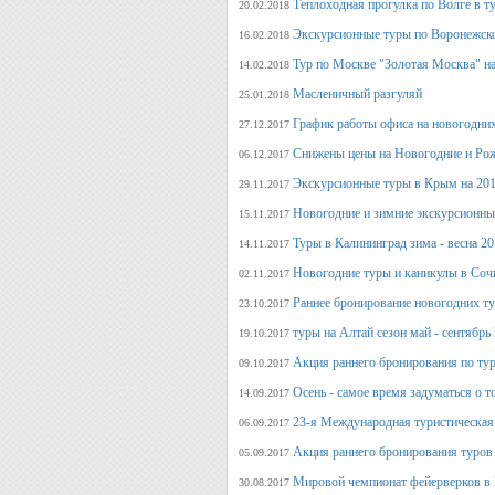
Теплоходная прогулка по Волге в т
20.02.2018
Экскурсионные туры по Воронежско
16.02.2018
Тур по Москве "Золотая Москва" на
14.02.2018
Масленичный разгуляй
25.01.2018
График работы офиса на новогодни
27.12.2017
Снижены цены на Новогодние и Ро
06.12.2017
Экскурсионные туры в Крым на 201
29.11.2017
Новогодние и зимние экскурсионн
15.11.2017
Туры в Калининград зима - весна 2
14.11.2017
Новогодние туры и каникулы в Соч
02.11.2017
Раннее бронирование новогодних ту
23.10.2017
туры на Алтай сезон май - сентябрь
19.10.2017
Акция раннего бронирования по тур
09.10.2017
Осень - самое время задуматься о т
14.09.2017
23-я Международная туристическая 
06.09.2017
Акция раннего бронирования туров 
05.09.2017
Мировой чемпионат фейерверков в 
30.08.2017