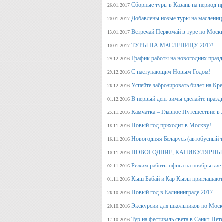
Сборные туры в Казань на период п
26.01.2017
Добавлены новые туры на маслениц
20.01.2017
Встречай Первомай в туре по Моск
13.01.2017
ТУРЫ НА МАСЛЕНИЦУ 2017!
10.01.2017
График работы на новогодних праз
29.12.2016
С наступающим Новым Годом!
29.12.2016
Успейте забронировать билет на Кр
26.12.2016
В первый день зимы сделайте празд
01.12.2016
Камчатка – Главное Путешествие в 
25.11.2016
Новый год приходит в Москву!
18.11.2016
Новогодняя Беларусь (автобусный 
16.11.2016
НОВОГОДНИЕ, КАНИКУЛЯРНЫЕ
10.11.2016
Режим работы офиса на ноябрьские
02.11.2016
Кыш Бабай и Кар Кызы приглашают 
01.11.2016
Новый год в Калининграде 2017
26.10.2016
Экскурсии для школьников по Москв
20.10.2016
Тур на фестиваль света в Санкт-Пет
17.10.2016