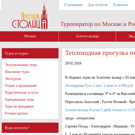
О компании
Для агентств
Клиентам
Туроператор по Москве и Ро
Москва
Золотое кольцо
Экс
Теплоходная прогулка п
Туры и отдых
20.02.2018
Экскурсионные туры
Школьные туры
В сборных турах по Золотому кольцу с 05 ма
Экскурсии
Отдых и проживание
Легендарная Русь 2 дня / 1 ночь от 4 690 руб.
Туристические услуги
Размещение в гостиницах 3* и 4* на Ваш выб
Однодневные туры
Переславль-Залесский - Ростов Великий - Яр
Туры на праздники
Золотое кольцо России 5 дней/ 4 ночи от 14 2
Речные круизы
среда – воскресенье
Сергиев Посад - Александров - Мышкин - Угл
Куда поехать?
С 5 мая по 30 сентября вместо посещения му