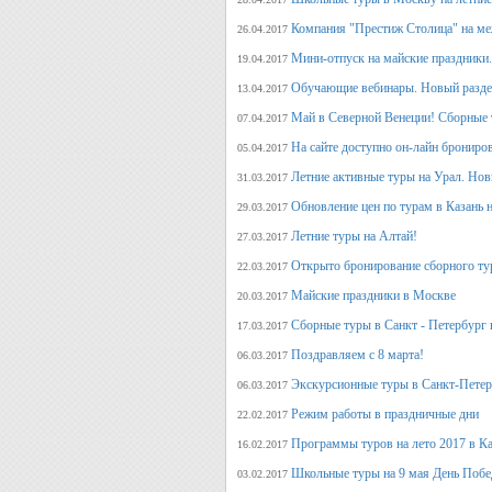
Компания "Престиж Столица" на ме
26.04.2017
Мини-отпуск на майские праздники.
19.04.2017
Обучающие вебинары. Новый раздел
13.04.2017
Май в Северной Венеции! Сборные 
07.04.2017
На сайте доступно он-лайн брониро
05.04.2017
Летние активные туры на Урал. Но
31.03.2017
Обновление цен по турам в Казань н
29.03.2017
Летние туры на Алтай!
27.03.2017
Открыто бронирование сборного тур
22.03.2017
Майские праздники в Москве
20.03.2017
Сборные туры в Санкт - Петербург н
17.03.2017
Поздравляем с 8 марта!
06.03.2017
Экскурсионные туры в Санкт-Петер
06.03.2017
Режим работы в праздничные дни
22.02.2017
Программы туров на лето 2017 в К
16.02.2017
Школьные туры на 9 мая День Поб
03.02.2017