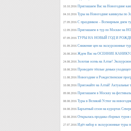
Приглашаем Вас на Новогодние кан
10.10.2016
Туры на Новогодние каникулы по З
04.10.2016
С праздником – Всемирным днем т
27.09.2016
Приглашаем в тур по Москве на 
12.09.2016
ТУРЫ НА НОВЫЙ ГОД И РОЖД
07.09.2016
Снижение цен на экскурсионные ту
01.09.2016
Ждем Вас на ОСЕННИЕ КАНИКУЛ
26.08.2016
Золотая осень на Алтае! Экскурсион
24.08.2016
Проведите тёплые деньки уходящего 
18.08.2016
Новогодние и Рождественские прогр
11.08.2016
Приезжайте на Алтай! Актуальные ту
10.08.2016
Приглашаем в Москву на фестива
09.08.2016
Туры в Великий Устюг на новогодни
08.08.2016
Бархатный сезон на курортах Северн
04.08.2016
Открылась продажа сборных туров н
02.08.2016
Идёт набор в экскурсионные туры по
27.07.2016