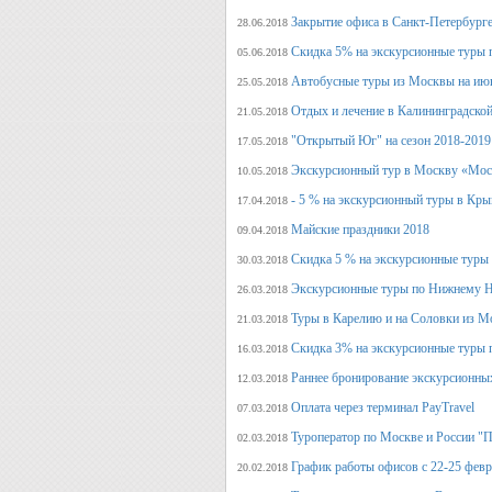
Закрытие офиса в Санкт-Петербурге
28.06.2018
Скидка 5% на экскурсионные туры 
05.06.2018
Автобусные туры из Москвы на июн
25.05.2018
Отдых и лечение в Калининградской
21.05.2018
"Открытый Юг" на сезон 2018-2019
17.05.2018
Экскурсионный тур в Москву «Мос
10.05.2018
- 5 % на экскурсионный туры в Кры
17.04.2018
Майские праздники 2018
09.04.2018
Скидка 5 % на экскурсионные туры
30.03.2018
Экскурсионные туры по Нижнему Н
26.03.2018
Туры в Карелию и на Соловки из М
21.03.2018
Скидка 3% на экскурсионные туры 
16.03.2018
Раннее бронирование экскурсионных
12.03.2018
Оплата через терминал PayTravel
07.03.2018
Туроператор по Москве и России "
02.03.2018
График работы офисов с 22-25 фев
20.02.2018