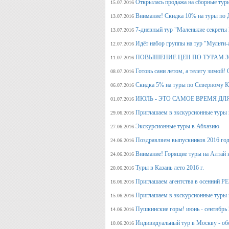
Открылась продажа на сборные туры 
15.07.2016
Внимание! Скидка 10% на туры по Д
13.07.2016
7-дневный тур "Маленькие секреты
13.07.2016
Идёт набор группы на тур "Мульти-а
12.07.2016
ПОВЫШЕНИЕ ЦЕН ПО ТУРАМ З
11.07.2016
Готовь сани летом, а телегу
08.07.2016
Скидка 5% на туры по Северному Ка
06.07.2016
ИЮЛЬ - ЭТО САМОЕ ВРЕМЯ ДЛ
01.07.2016
Приглашаем в экскурсионные туры
29.06.2016
Экскурсионные туры в Абхазию
27.06.2016
Поздравляем выпускников 2016 г
24.06.2016
Внимание! Горящие туры на Алтай и
24.06.2016
Туры в Казань лето 2016 г.
20.06.2016
Приглашаем агентства в осенний
16.06.2016
Приглашаем в экскурсионные туры п
15.06.2016
Пушкинские горы! июнь - сентябрь 
14.06.2016
Индивидуальный тур в Москву - об
10.06.2016