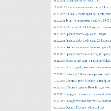
Повышенная комиссия 12%
28.06.2022
Акция на проживание в туре "Золот
15.04.2022
Кэшбэк 20% на туры по России заве
08.04.2022
Туры по программе кешбэк с 15.03.
22.03.2022
в Москве ВО ВСЕХ музеях отмене
09.03.2022
График работы офиса на 8 марта
04.03.2022
График работы офиса на 23 февраля
21.02.2022
Открыта продажа сборного тура в М
17.01.2022
График работы в новогодние празд
30.12.2021
Новогодний ужин в гостинице Марр
24.11.2021
Новогодний ужин в гостинице Холи
17.11.2021
Внимание! Изменение работы офиса 
26.10.2021
Сборный тур в Москву на ноябрьск
16.09.2021
Сборные туры на Новый год и Рожд
08.09.2021
Государственная программа «Кэшбэк
01.09.2021
Государственная программа «Кэшбэк
02.08.2021
Осень в Москве - сборный тур
06.07.2021