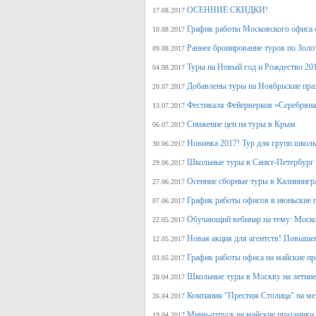
ОСЕННИЕ СКИДКИ!
17.08.2017
График работы Московского офиса с
10.08.2017
Раннее бронирование туров по Золо
09.08.2017
Туры на Новый год и Рождество 20
04.08.2017
Добавлены туры на Ноябрьские пра
20.07.2017
Фестиваля Фейерверков «Серебряна
13.07.2017
Снижение цен на туры в Крым
06.07.2017
Новинка 2017! Тур для групп школ
30.06.2017
Школьные туры в Санкт-Петербург 
29.06.2017
Осенние сборные туры в Калинингр
27.06.2017
График работы офисов в июньские 
07.06.2017
Обучающий вебинар на тему: Моско
22.05.2017
Новая акция для агентств! Повыше
12.05.2017
График работы офиса на майские п
03.05.2017
Школьные туры в Москву на летние 
28.04.2017
Компания "Престиж Столица" на ме
26.04.2017
Мини-отпуск на майские праздники.
19.04.2017