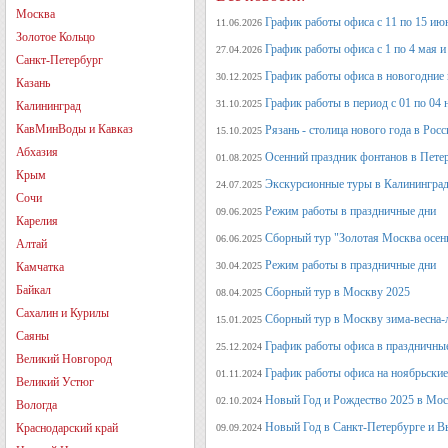
Москва
График работы офиса с 11 по 15 июн
11.06.2026
Золотое Кольцо
График работы офиса с 1 по 4 мая и 
27.04.2026
Санкт-Петербург
График работы офиса в новогодние
30.12.2025
Казань
График работы в период с 01 по 04 
31.10.2025
Калининград
КавМинВоды и Кавказ
Рязань - столица нового года в Рос
15.10.2025
Абхазия
Осенний праздник фонтанов в Петер
01.08.2025
Крым
Экскурсионные туры в Калининград
24.07.2025
Сочи
Режим работы в праздничные дни
09.06.2025
Карелия
Сборный тур "Золотая Москва осен
06.06.2025
Алтай
Режим работы в праздничные дни
Камчатка
30.04.2025
Байкал
Сборный тур в Москву 2025
08.04.2025
Сахалин и Курилы
Сборный тур в Москву зима-весна-
15.01.2025
Саяны
График работы офиса в праздничные
25.12.2024
Великий Новгород
График работы офиса на ноябрьские
01.11.2024
Великий Устюг
Новый Год и Рождество 2025 в Мос
02.10.2024
Вологда
Новый Год в Санкт-Петербурге и В
Краснодарский край
09.09.2024