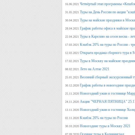
Четвёртый этап программы «Кешбэ
16.06.2021
Туры на День России по акции "кэш
31.05.2021
Туры на майские праздники в Моск
30.04.2021
График работы офиса в майские пра
28.04.2021
Туры в Карелию на сезон весна - ле
22.04.2021
Кэшбэк 20% на туры по России - тре
17.03.2021
Открыта продажа сборного тура в М
12.03.2021
Туры в Москву на майские праздни
17.02.2021
Лето на Алтае 2021
08.02.2021
Весенний сборный экскурсионный т
25.01.2021
График работы в новогодние празд
30.12.2020
Новогодний ужин в гостинице Марр
25.11.2020
Акция "ЧЕРНАЯ ПЯТНИЦА" 25.11.20
24.11.2020
Новогодний ужин в гостинице Холи
13.11.2020
Кэшбэк 20% на туры по России
02.11.2020
Новогодние туры в Москву 2021
30.10.2020
Осенние туры в Калининград
07.09.2020