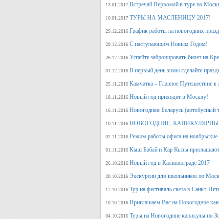
Встречай Первомай в туре по Моск
13.01.2017
ТУРЫ НА МАСЛЕНИЦУ 2017!
10.01.2017
График работы на новогодних праз
29.12.2016
С наступающим Новым Годом!
29.12.2016
Успейте забронировать билет на Кр
26.12.2016
В первый день зимы сделайте празд
01.12.2016
Камчатка – Главное Путешествие в 
25.11.2016
Новый год приходит в Москву!
18.11.2016
Новогодняя Беларусь (автобусный 
16.11.2016
НОВОГОДНИЕ, КАНИКУЛЯРНЫЕ
10.11.2016
Режим работы офиса на ноябрьские
02.11.2016
Кыш Бабай и Кар Кызы приглашают 
01.11.2016
Новый год в Калининграде 2017
26.10.2016
Экскурсии для школьников по Москв
20.10.2016
Тур на фестиваль света в Санкт-Пет
17.10.2016
Приглашаем Вас на Новогодние кан
10.10.2016
Туры на Новогодние каникулы по З
04.10.2016