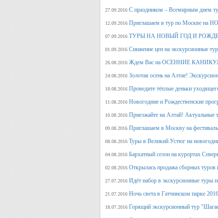
С праздником – Всемирным днем т
27.09.2016
Приглашаем в тур по Москве на 
12.09.2016
ТУРЫ НА НОВЫЙ ГОД И РОЖД
07.09.2016
Снижение цен на экскурсионные ту
01.09.2016
Ждем Вас на ОСЕННИЕ КАНИКУЛ
26.08.2016
Золотая осень на Алтае! Экскурсион
24.08.2016
Проведите тёплые деньки уходящего 
18.08.2016
Новогодние и Рождественские прогр
11.08.2016
Приезжайте на Алтай! Актуальные ту
10.08.2016
Приглашаем в Москву на фестива
09.08.2016
Туры в Великий Устюг на новогодни
08.08.2016
Бархатный сезон на курортах Северн
04.08.2016
Открылась продажа сборных туров н
02.08.2016
Идёт набор в экскурсионные туры по
27.07.2016
Ночь света в Гатчинском парке 2016
21.07.2016
Горящий экскурсионный тур "Шагае
18.07.2016