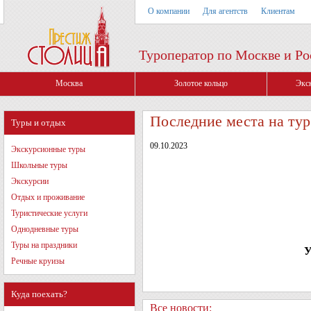
О компании
Для агентств
Клиентам
Туроператор по Москве и Ро
Москва
Золотое кольцо
Экс
Последние места на тур
Туры и отдых
09.10.2023
Экскурсионные туры
Школьные туры
Экскурсии
Отдых и проживание
Туристические услуги
Однодневные туры
Туры на праздники
У
Речные круизы
Куда поехать?
Все новости: